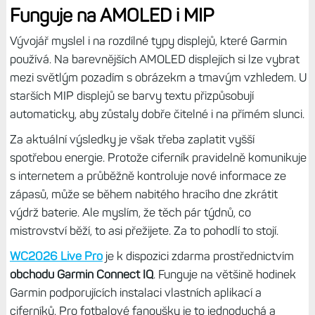
Funguje na AMOLED i MIP
Vývojář myslel i na rozdílné typy displejů, které Garmin
používá. Na barevnějších AMOLED displejích si lze vybrat
mezi světlým pozadím s obrázekm a tmavým vzhledem. U
starších MIP displejů se barvy textu přizpůsobují
automaticky, aby zůstaly dobře čitelné i na přímém slunci.
Za aktuální výsledky je však třeba zaplatit vyšší
spotřebou energie. Protože ciferník pravidelně komunikuje
s internetem a průběžně kontroluje nové informace ze
zápasů, může se během nabitého hracího dne zkrátit
výdrž baterie. Ale myslím, že těch pár týdnů, co
mistrovství běží, to asi přežijete. Za to pohodlí to stojí.
WC2026 Live Pro
je k dispozici zdarma prostřednictvím
obchodu Garmin Connect IQ
. Funguje na většině hodinek
Garmin podporujících instalaci vlastních aplikací a
ciferníků. Pro fotbalové fanoušky je to jednoduchá a