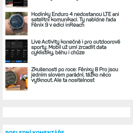
REKLAMA
AKTUÁLNĚ NA BLOGU
Cena hodinek Forerunner
70 a 170 spadla záhy po uvedení na
trh, největší sleva přes 20 %