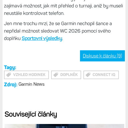
zajímavá možnost, jak mít přehled o turnaji, aniž by museli
neustále kontrolovat telefon.
Jen mne trochu mrzí, že se Garmin nechopil šance a
nepřidal možnost sledovat WC 2026 pomocí svého
doplňku
Sportovní výsledky
.
Diskuse k článku (9)
Tagy:
VZHLED HODINEK
DOPLNĚK
CONNECT IQ
Zdroj:
Garmin News