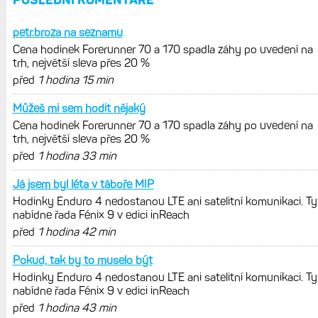
Diskuse: Jaký je váš fitness věk?
Hledám největší rozdíl mezi
skutečným a určeným Garminem
Hodinky Enduro 4 nedostanou LTE ani
satelitní komunikaci. Ty nabídne řada
Fénix 9 v edici inReach
Live Activity konečně i pro outdoorové
sporty. Mobil už umí zrcadlit data
cyklistiky, běhu i chůze
Zkušenosti po roce: Fénixy 8 Pro jsou
jedním slovem parádní, těžko něco
vytknout. Ale ta nositelnost