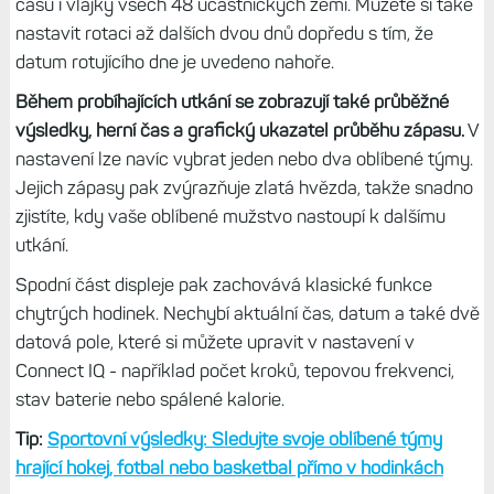
času i vlajky všech 48 účastnických zemí. Můžete si také
nastavit rotaci až dalších dvou dnů dopředu s tím, že
datum rotujícího dne je uvedeno nahoře.
Během probíhajících utkání se zobrazují také průběžné
výsledky, herní čas a grafický ukazatel průběhu zápasu.
V
nastavení lze navíc vybrat jeden nebo dva oblíbené týmy.
Jejich zápasy pak zvýrazňuje zlatá hvězda, takže snadno
zjistíte, kdy vaše oblíbené mužstvo nastoupí k dalšímu
utkání.
Spodní část displeje pak zachovává klasické funkce
chytrých hodinek. Nechybí aktuální čas, datum a také dvě
datová pole, které si můžete upravit v nastavení v
Connect IQ - například počet kroků, tepovou frekvenci,
stav baterie nebo spálené kalorie.
Tip:
Sportovní výsledky: Sledujte svoje oblíbené týmy
hrající hokej, fotbal nebo basketbal přímo v hodinkách