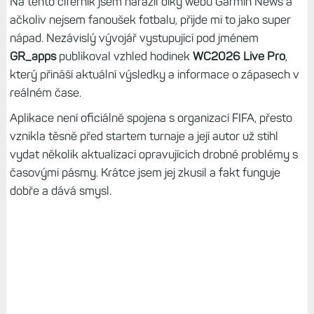
Na tento ciferník jsem narazil díky webu Garmin News a
ačkoliv nejsem fanoušek fotbalu, přijde mi to jako super
nápad. Nezávislý vývojář vystupující pod jménem
GR_apps
publikoval vzhled hodinek
WC2026 Live Pro
,
který přináší aktuální výsledky a informace o zápasech v
reálném čase.
Aplikace není oficiálně spojena s organizací FIFA, přesto
vznikla těsně před startem turnaje a její autor už stihl
vydat několik aktualizací opravujících drobné problémy s
časovými pásmy. Krátce jsem jej zkusil a fakt funguje
dobře a dává smysl.