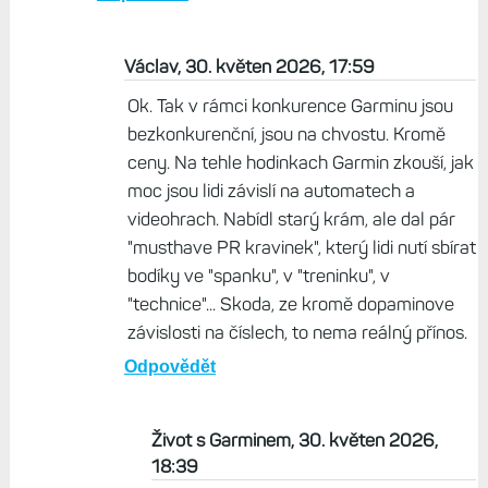
Odpovědět
Život s Garminem, 30. květen 2026, 16:24
Obvykle tu řešíme produkty Garminu a
konkurenci v rámci vlastních řad. Kdybychom
měli srovnávat s jinými značkami, tak je to
úplně zbytečné, protože sto lidí, to sto názorů.
Odpovědět
Václav, 30. květen 2026, 17:59
Ok. Tak v rámci konkurence Garminu jsou
bezkonkurenční, jsou na chvostu. Kromě
ceny. Na tehle hodinkach Garmin zkouší, jak
moc jsou lidi závislí na automatech a