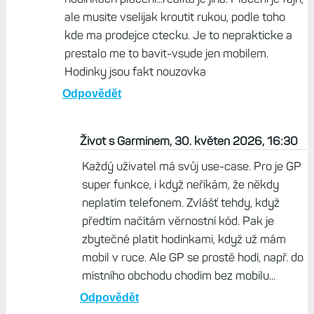
stejné cenové relaci má barometr, ale zase chybí
Stav tréninku a zátěž. Systém jak Garmin vybírá,
které funkce hodinky mít budou a které ne, moc
nechápu.
Odpovědět
David, 30. květen 2026, 13:02
Taky jsem si myslel jak fajn bude mit v
hodinkach placeni...realita je jina. Placeni je fajn,
ale musite vselijak kroutit rukou, podle toho
kde ma prodejce ctecku. Je to neprakticke a
prestalo me to bavit-vsude jen mobilem.
Hodinky jsou fakt nouzovka
Odpovědět