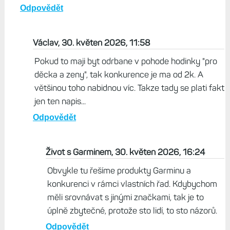
Odpovědět
Brad, 29. květen 2026, 20:58
FR 70 jsou v pohodě hodinky pro děcka a ženy. Stejně
běhají s mobilem, Garmin Pay nejsou potřeba a
barometr ani nevědí co je to za věc. Sice to moc
analyzuješ a logicky zdůvodňuješ, ale takhle ten
byznys tam venku nefunguje :-)
Odpovědět
Václav, 30. květen 2026, 11:58
Pokud to maji byt odrbane v pohode hodinky "pro
děcka a zeny", tak konkurence je ma od 2k. A
většinou toho nabidnou víc. Takze tady se plati fakt
jen ten napis...