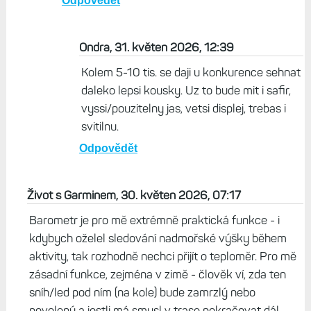
Brad, 31. květen 2026, 09:34
Určitě stačí. Na druhou stranu jsme dnes v
době, kdy dat za hodinky přes deset tisíc je
standard. Osobně bych asi volil 570 pokud
bych této volbě čelil. To ale říkám jako někdo,
kdo se vyzná. 170 nic pro trénink nechybí a
třeba SatIQ já osobně nepoužívám. Buď mám
jen GPS - aktivity jako chůze nebo kolo - a
nebo všechny satelity současně
Odpovědět
Ondra, 31. květen 2026, 12:39
Kolem 5-10 tis. se daji u konkurence sehnat
daleko lepsi kousky. Uz to bude mit i safir,
vyssi/pouzitelny jas, vetsi displej, trebas i
svitilnu.