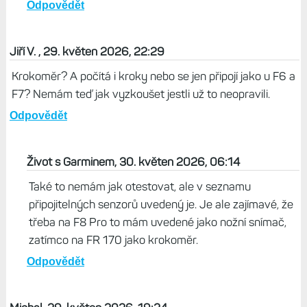
Zatím mi to vychází a je to rozhodně lepší, než
bez teploměru.
Odpovědět
Sedan, 30. květen 2026, 06:26
Otázka je, co znamená přežít - přece si člověk nebude
kupovat hodinky, kde mu chybí to, co potřebuje nebo
chce.
Odpovědět
Jiří V. , 29. květen 2026, 22:29
Krokoměr? A počítá i kroky nebo se jen připojí jako u F6 a
F7? Nemám teď jak vyzkoušet jestli už to neopravili.
Odpovědět