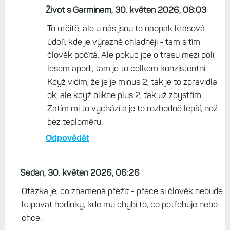
Martin , 30. květen 2026, 07:49
Musim rici, ze podle teplomeru odhadovat stav
ledu je teda krapet hardcore. Staci dojet k mistu,
kde slunce nesviti, napr. skze stromy, pritom
teplota muze byt i okolo 10 stupnu a led klouze jak
prase. V Beskydech a okolnich kopcich to neni nic
neobvykleho.
Odpovědět
Život s Garminem, 30. květen 2026, 08:03
To určitě, ale u nás jsou to naopak krasová
údolí, kde je výrazně chladněji - tam s tím
člověk počítá. Ale pokud jde o trasu mezi poli,
lesem apod., tam je to celkem konzistentní.
Když vidím, že je je minus 2, tak je to zpravidla
ok, ale když blikne plus 2, tak už zbystřím.