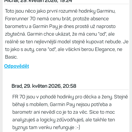
Život s Garminem, 30. květen 2026, 06:14
Také to nemám jak otestovat, ale v seznamu
připojitelných senzorů uvedený je. Je ale zajímavé, že
třeba na F8 Pro to mám uvedené jako nožní snímač,
zatímco na FR 170 jako krokoměr.
Odpovědět
Michal, 29. květen 2026, 19:24
Toto jsou něco jako první rozumné hodinky Garminu,
Forerunner 70 nemá cenu brát, protože absence
barometru a Garmin Pay je dnes prostě už naprosto
zbytečná. Garmin chce ukázat, že má cenu "od", ale
reálně se ten nejlevnější model stejně kupovat nebude. Je
to jako s auty, cena "od", ale všickni berou Elegance, ne
Basic.