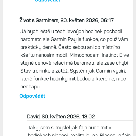
Tak na tohle nemam cas
Odpovědět
Václav, 30. květen 2026, 18:01
A to ja tomu ten cas dam a kromě Garminu
na Evropský se podívám i treba do Datartu,
jestli tam neni neco lepšího nebo levnějšího.
Nebo obojí.
Odpovědět
Život s Garminem, 30. květen 2026, 06:17
Já bych ještě u těch levných hodinek pochopil
barometr, ale Garmin Pay je funkce, co používám
prakticky denně. Často sebou ani do místního
kšeftu nenosím mobil. Mimochodem, Instinct E ve