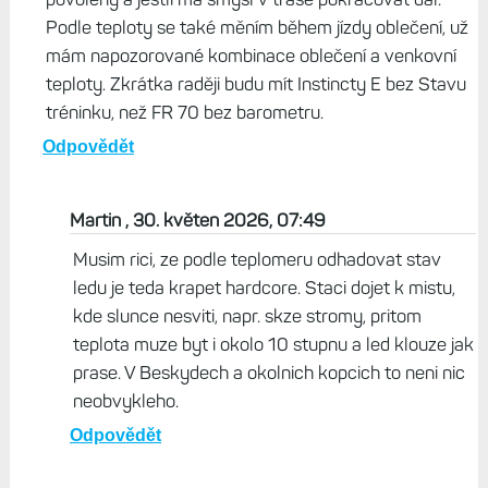
Odpovědět
Život s Garminem, 30. květen 2026, 07:17
Barometr je pro mě extrémně praktická funkce - i
kdybych oželel sledování nadmořské výšky během
aktivity, tak rozhodně nechci přijít o teploměr. Pro mě
zásadní funkce, zejména v zimě - člověk ví, zda ten
sníh/led pod ním (na kole) bude zamrzlý nebo
povolený a jestli má smysl v trase pokračovat dál.
Podle teploty se také měním během jízdy oblečení, už
mám napozorované kombinace oblečení a venkovní
teploty. Zkrátka raději budu mít Instincty E bez Stavu
tréninku, než FR 70 bez barometru.
Odpovědět