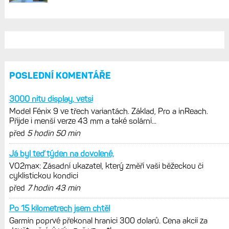
AKTUÁLNĚ NA BLOGU
Garmin poprvé překonal hranici
300 dolarů. Cena akcií za devět
měsíců výrazně vzrostla
Elektrokola s motorem Bosch se
konečně mohou propojit s Garminem.
Zatím ale jen s Edge
Model Fénix 9 ve třech variantách.
Základ, Pro a inReach. Přijde i menší
verze 43 mm a také solární MIP
VO2max: Zásadní ukazatel, který změří
vaši běžeckou či cyklistickou kondici
Výšková a teplotní aklimatizace: Jak