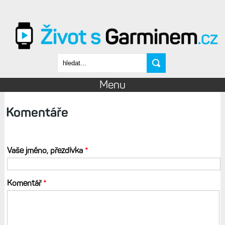
Přejít k hlavnímu obsahu
Vyhledávání
Menu
Komentáře
Vaše jméno, přezdívka
*
Komentář
*