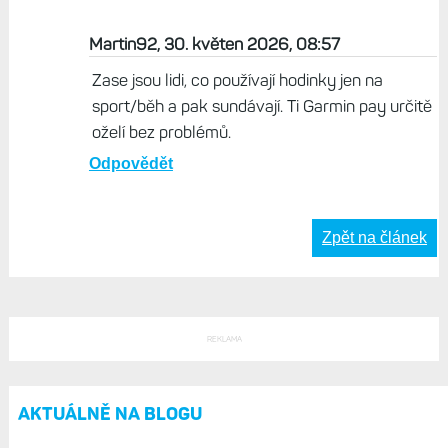
Život s Garminem, 30. květen 2026, 16:30
Každý uživatel má svůj use-case. Pro je GP
super funkce, i když neříkám, že někdy
neplatím telefonem. Zvlášť tehdy, když
předtím načítám věrnostní kód. Pak je
zbytečné platit hodinkami, když už mám
mobil v ruce. Ale GP se prostě hodí, např. do
místního obchodu chodím bez mobilu...
Odpovědět
Martin92, 30. květen 2026, 08:57
Zase jsou lidi, co používají hodinky jen na
sport/běh a pak sundávají. Ti Garmin pay určitě
oželí bez problémů.
Odpovědět