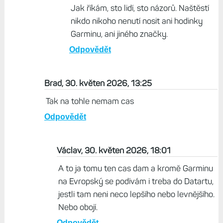
videohrach. Nabídl starý krám, ale dal pár
"musthave PR kravinek", který lidi nutí sbírat
bodíky ve "spanku", v "treninku", v
"technice"... Skoda, ze kromě dopaminove
závislosti na číslech, to nema reálný přínos.
Odpovědět
Život s Garminem, 30. květen 2026,
18:39
Jak říkám, sto lidí, sto názorů. Naštěstí
nikdo nikoho nenutí nosit ani hodinky
Garminu, ani jiného značky.
Odpovědět
Brad, 30. květen 2026, 13:25