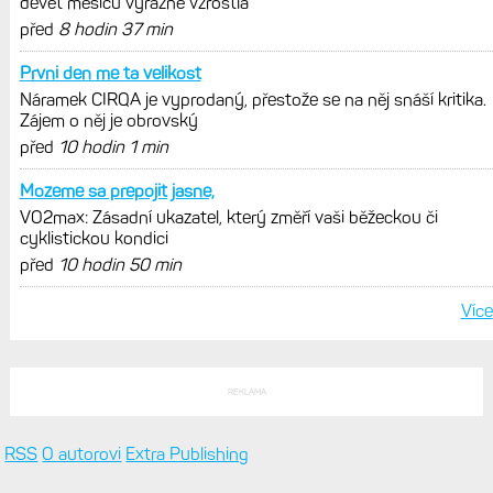
se vaše tělo přizpůsobuje vysokým
teplotám a nadmořské výšce