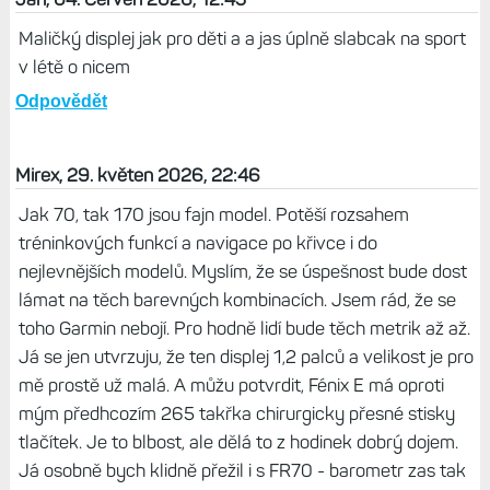
Maličký displej jak pro děti a a jas úplně slabcak na sport
v létě o nicem
Odpovědět
Mirex, 29. květen 2026, 22:46
Jak 70, tak 170 jsou fajn model. Potěší rozsahem
tréninkových funkcí a navigace po křivce i do
nejlevnějších modelů. Myslím, že se úspešnost bude dost
lámat na těch barevných kombinacích. Jsem rád, že se
toho Garmin nebojí. Pro hodně lidí bude těch metrik až až.
Já se jen utvrzuju, že ten displej 1,2 palců a velikost je pro
mě prostě už malá. A můžu potvrdit, Fénix E má oproti
mým předhcozím 265 takřka chirurgicky přesné stisky
tlačítek. Je to blbost, ale dělá to z hodinek dobrý dojem.
Já osobně bych klidně přežil i s FR70 - barometr zas tak