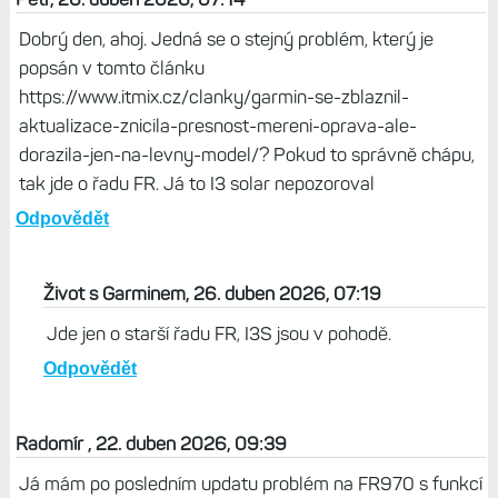
Dobrý den, ahoj. Jedná se o stejný problém, který je
popsán v tomto článku
https://www.itmix.cz/clanky/garmin-se-zblaznil-
aktualizace-znicila-presnost-mereni-oprava-ale-
dorazila-jen-na-levny-model/? Pokud to správně chápu,
tak jde o řadu FR. Já to I3 solar nepozoroval
Odpovědět
Život s Garminem, 26. duben 2026, 07:19
Jde jen o starší řadu FR, I3S jsou v pohodě.
Odpovědět
Radomír , 22. duben 2026, 09:39
Já mám po posledním updatu problém na FR970 s funkcí