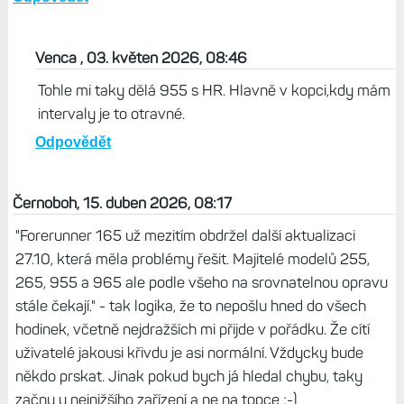
Venca , 03. květen 2026, 08:46
Tohle mi taky dělá 955 s HR. Hlavně v kopci,kdy mám
intervaly je to otravné.
Odpovědět
Černoboh, 15. duben 2026, 08:17
"Forerunner 165 už mezitím obdržel další aktualizaci
27.10, která měla problémy řešit. Majitelé modelů 255,
265, 955 a 965 ale podle všeho na srovnatelnou opravu
stále čekají." - tak logika, že to nepošlu hned do všech
hodinek, včetně nejdražších mi přijde v pořádku. Že cítí
uživatelé jakousi křivdu je asi normální. Vždycky bude
někdo prskat. Jinak pokud bych já hledal chybu, taky
začnu u nejnižšího zařízení a ne na topce ;-)