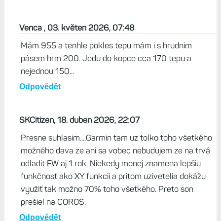
Venca , 03. květen 2026, 07:48
Mám 955 a tenhle pokles tepu mám i s hrudnim
pásem hrm 200. Jedu do kopce cca 170 tepu a
nejednou 150...
Odpovědět
SKCitizen, 18. duben 2026, 22:07
Presne suhlasim....Garmin tam uz tolko toho všetkého
možného dava ze ani sa vobec nebudujem ze na trvá
odladit FW aj 1 rok. Niekedy menej znamena lepšiu
funkčnosť ako XY funkcii a pritom uzivetelia dokážu
využiť tak možno 70% toho všetkého. Preto son
prešiel na COROS.
Odpovědět