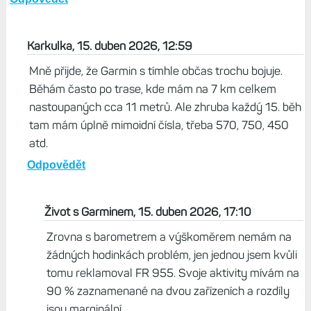
Karkulka, 15. duben 2026, 12:59
Mně přijde, že Garmin s tímhle občas trochu bojuje.
Běhám často po trase, kde mám na 7 km celkem
nastoupaných cca 11 metrů. Ale zhruba každý 15. běh
tam mám úplně mimoidní čísla, třeba 570, 750, 450
atd.
Odpovědět
Život s Garminem, 15. duben 2026, 17:10
Zrovna s barometrem a výškoměrem nemám na
žádných hodinkách problém, jen jednou jsem kvůli
tomu reklamoval FR 955. Svoje aktivity mívám na
90 % zaznamenané na dvou zařízeních a rozdíly
jsou marginální.