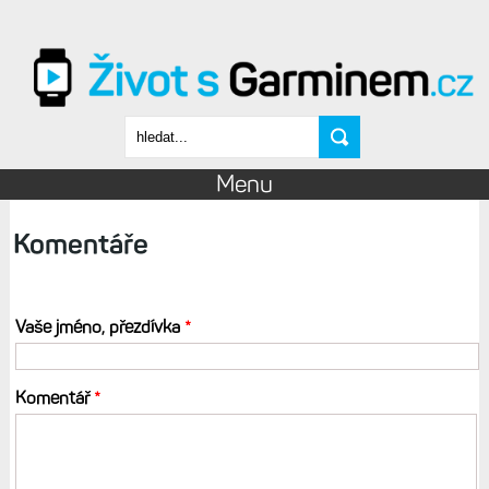
Přejít k hlavnímu obsahu
Vyhledávání
Menu
Komentáře
Vaše jméno, přezdívka
*
Komentář
*