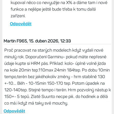
kupoval něco co nevyužije na X% a dáme tam i nové
funkce a nejlépe ještě bude třeba k tomu další
zařízení.
Odpovědět
Martin F965, 15. duben 2026, 12:33
Proč pracovat na starých modelech když vydali nové
minulý rok. Doporučení Garminu- pokud máte nepřesné
údaje kupte si HRM pás. Příklad: kolo- úplně volně jízda
na kole 20min tep.110max 24min 184tep. Po dobu 10min
tempo,terén bez jakéhokoliv změny - hrm stabilně 130
+-10.... Běh - 10-15min 150-170 tep. Potom úpadek na
120-140tep. Stejné tempo i terén. Hrm pozvolný nástup k
150+- 5 tepů. Zlaté Suunto necpe piii.. do hodinek a dělá
co má.i když má taky své mouchy.
Odpovědět