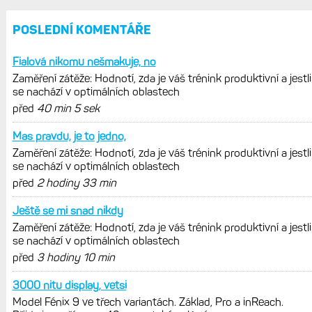
Základ, Pro a inReach. Přijde i menší
verze 43 mm a také solární MIP
VO2max: Zásadní ukazatel, který změří
vaši běžeckou či cyklistickou kondici