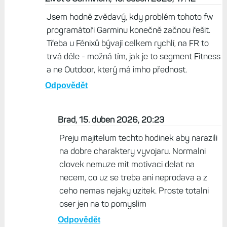
Jsem hodně zvědavý, kdy problém tohoto fw
programátoři Garminu konečně začnou řešit.
Třeba u Fénixů bývají celkem rychlí, na FR to
trvá déle - možná tím, jak je to segment Fitness
a ne Outdoor, který má imho přednost.
Odpovědět
Brad, 15. duben 2026, 20:23
Preju majitelum techto hodinek aby narazili
na dobre charaktery vyvojaru. Normalni
clovek nemuze mit motivaci delat na
necem, co uz se treba ani neprodava a z
ceho nemas nejaky uzitek. Proste totalni
oser jen na to pomyslim
Odpovědět