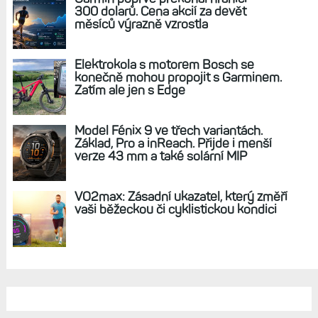
REKLAMA
AKTUÁLNĚ NA BLOGU
Zaměření zátěže: Hodnotí, zda je váš
trénink produktivní a jestli se nachází
v optimálních oblastech
Garmin poprvé překonal hranici
300 dolarů. Cena akcií za devět
měsíců výrazně vzrostla
Elektrokola s motorem Bosch se
konečně mohou propojit s Garminem.
Zatím ale jen s Edge
Model Fénix 9 ve třech variantách.