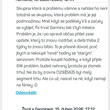
Skupina která si problému všimne a nahlásí ho není
totožná se skupinou, která problém má, je její
podmnožinou. Mně když se podělaly V3 a začaly
se vybíjet, fix trval Garminu tak čtyři měsíce.
Problém je, že i po opravě občas přišel zase
update, který to znovu rozdrbal, a další třeba 2
týdny to znovu blblo. To je přesně důvod, proč
jbych si nekoupil "nové" hodiny se "starým"
senzorem. Protože koupíš hodinky, a když přijde
SW problém, budeš nahraný (protože jsi zlomek
trhu). Ne že by zrovna (129)(56)5 byl malý
segment trhu. Ale co už, nasrat na ně, když nemají
na fénixy :D
Odpovědět
Život s Garminem, 15. duben 2026, 17:12