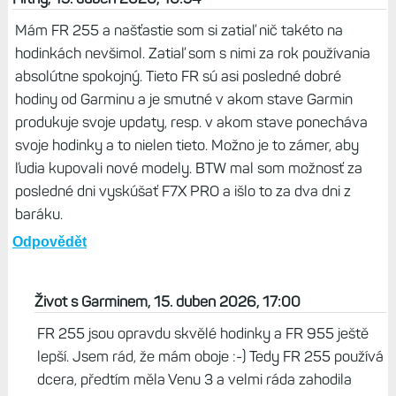
Mám FR 255 a našťastie som si zatiaľ nič takéto na
hodinkách nevšimol. Zatiaľ som s nimi za rok používania
absolútne spokojný. Tieto FR sú asi posledné dobré
hodiny od Garminu a je smutné v akom stave Garmin
produkuje svoje updaty, resp. v akom stave ponecháva
svoje hodinky a to nielen tieto. Možno je to zámer, aby
ľudia kupovali nové modely. BTW mal som možnosť za
posledné dni vyskúšať F7X PRO a išlo to za dva dni z
baráku.
Odpovědět
Život s Garminem, 15. duben 2026, 17:00
FR 255 jsou opravdu skvělé hodinky a FR 955 ještě
lepší. Jsem rád, že mám oboje :-) Tedy FR 255 používá
dcera, předtím měla Venu 3 a velmi ráda zahodila