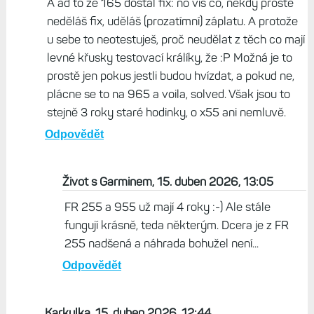
A ad to že 165 dostal fix: no víš co, někdy prostě
neděláš fix, uděláš (prozatímní) záplatu. A protože
u sebe to neotestuješ, proč neudělat z těch co mají
levné křusky testovací králíky, že :P Možná je to
prostě jen pokus jestli budou hvízdat, a pokud ne,
plácne se to na 965 a voila, solved. Však jsou to
stejně 3 roky staré hodinky, o x55 ani nemluvě.
Odpovědět
Život s Garminem, 15. duben 2026, 13:05
FR 255 a 955 už mají 4 roky :-) Ale stále
fungují krásně, teda některým. Dcera je z FR
255 nadšená a náhrada bohužel není...
Odpovědět
Karkulka, 15. duben 2026, 12:44