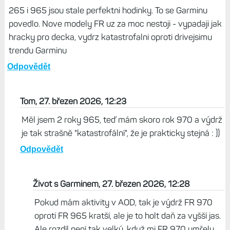
265 i 965 jsou stale perfektni hodinky. To se Garminu
povedlo. Nove modely FR uz za moc nestoji - vypadaji jak
hracky pro decka, vydrz katastrofalni oproti drivejsimu
trendu Garminu
Odpovědět
Tom, 27. březen 2026, 12:23
Měl jsem 2 roky 965, teď mám skoro rok 970 a výdrž
je tak strašně "katastrofální", že je prakticky stejná : ))
Odpovědět
Život s Garminem, 27. březen 2026, 12:28
Pokud mám aktivity v AOD, tak je výdrž FR 970
oproti FR 965 kratší, ale je to holt daň za vyšší jas.
Ale rozdíl není tak velký, když mi FR 970 umřely,