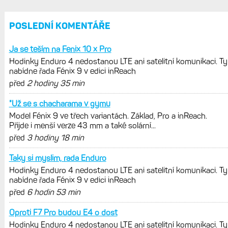
trénink produktivní a jestli se nachází
v optimálních oblastech
Garmin poprvé překonal hranici
300 dolarů. Cena akcií za devět
měsíců výrazně vzrostla