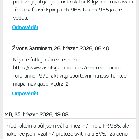
protože jejich jas je prostě slabší. Když ale srovnávám
třeba safírové Epixy a FR 965, tak FR 965 jasně
vedou.
Odpovědět
Život s Garminem, 26. březen 2026, 06:40
Nějaké fotky mám v recenzi -
https://www.zivotsgarminem.cz/recenze-hodinek-
forerunner-970-aktivity-sportovni-fitness-funkce-
mapa-navigace-vydrz-2
Odpovědět
MB, 25. březen 2026, 19:08
Před rokem a půl jsem váhal mezi F7 Pro a FR 965, ale
nakonec jsem vzal F7, protože svítilna a EV5. I za cenu