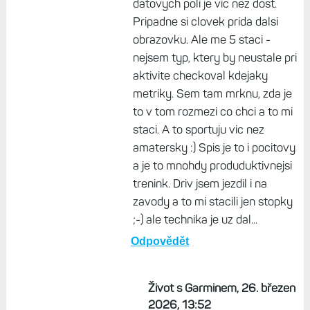
datovych poli je vic nez dost.
Pripadne si clovek prida dalsi
obrazovku. Ale me 5 staci -
nejsem typ, ktery by neustale pri
aktivite checkoval kdejaky
metriky. Sem tam mrknu, zda je
to v tom rozmezi co chci a to mi
staci. A to sportuju vic nez
amatersky :) Spis je to i pocitovy
a je to mnohdy produduktivnejsi
trenink. Driv jsem jezdil i na
zavody a to mi stacili jen stopky
;-) ale technika je uz dal...
Odpovědět
Život s Garminem, 26. březen
2026, 13:52