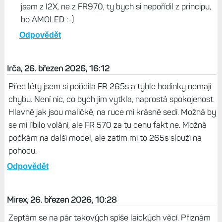
jsem z I2X, ne z FR970, ty bych si nepořídil z principu,
bo AMOLED :-)
Odpovědět
Irča, 26. březen 2026, 16:12
Před léty jsem si pořídila FR 265s a tyhle hodinky nemají
chybu. Není nic, co bych jim vytkla, naprostá spokojenost.
Hlavně jak jsou maličké, na ruce mi krásně sedí. Možná by
se mi líbilo volání, ale FR 570 za tu cenu fakt ne. Možná
počkám na další model, ale zatím mi to 265s slouží na
pohodu.
Odpovědět
Mirex, 26. březen 2026, 10:28
Zeptám se na pár takových spíše laických věcí. Přiznám