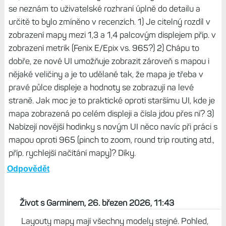
se neznám to uživatelské rozhraní úplně do detailu a
určitě to bylo zmíněno v recenzích. 1) Je citelný rozdíl v
zobrazení mapy mezi 1,3 a 1,4 palcovým displejem příp. v
zobrazení metrik (Fenix E/Epix vs. 965?) 2) Chápu to
dobře, ze nové UI umožňuje zobrazit zároveň s mapou i
nějaké veličiny a je to udělané tak, že mapa je třeba v
pravé půlce displeje a hodnoty se zobrazují na levé
straně. Jak moc je to praktické oproti staršímu UI, kde je
mapa zobrazená po celém displeji a čísla jdou přes ní? 3)
Nabízejí novější hodinky s novým UI něco navíc při práci s
mapou oproti 965 (pinch to zoom, round trip routing atd.,
příp. rychlejší načítání mapy)? Díky.
Odpovědět
Život s Garminem, 26. březen 2026, 11:43
Layouty mapy mají všechny modely stejné. Pohled,