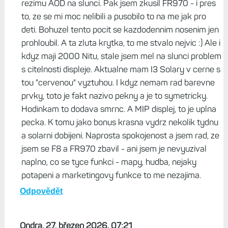
rezimu AOD na slunci. Pak jsem zkusil FR970 - i pres
to, ze se mi moc nelibili a pusobilo to na me jak pro
deti. Bohuzel tento pocit se kazdodennim nosenim jen
prohloubil. A ta zluta krytka, to me stvalo nejvic :) Ale i
kdyz maji 2000 Nitu, stale jsem mel na slunci problem
s citelnosti displeje. Aktualne mam I3 Solary v cerne s
tou "cervenou" vyztuhou. I kdyz nemam rad barevne
prvky, toto je fakt nazivo pekny a je to symetricky.
Hodinkam to dodava smrnc. A MIP displej, to je uplna
pecka. K tomu jako bonus krasna vydrz nekolik tydnu
a solarni dobijeni. Naprosta spokojenost a jsem rad, ze
jsem se F8 a FR970 zbavil - ani jsem je nevyuzival
naplno, co se tyce funkci - mapy, hudba, nejaky
potapeni a marketingovy funkce to me nezajima.
Odpovědět
Ondra, 27. březen 2026, 07:21