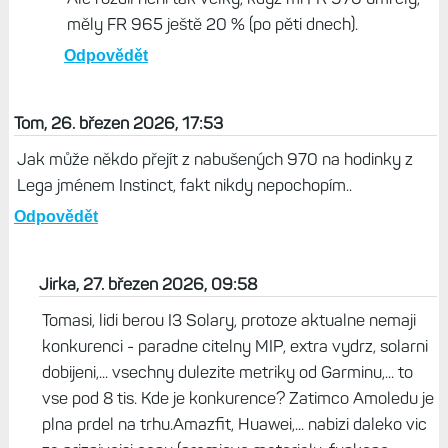
měly FR 965 ještě 20 % (po pěti dnech).
Odpovědět
Tom, 26. březen 2026, 17:53
Jak může někdo přejít z nabušených 970 na hodinky z
Lega jménem Instinct, fakt nikdy nepochopím..
Odpovědět
Jirka, 27. březen 2026, 09:58
Tomasi, lidi berou I3 Solary, protoze aktualne nemaji
konkurenci - paradne citelny MIP, extra vydrz, solarni
dobijeni,... vsechny dulezite metriky od Garminu,... to
vse pod 8 tis. Kde je konkurence? Zatimco Amoledu je
plna prdel na trhu.Amazfit, Huawei,... nabizi daleko vic