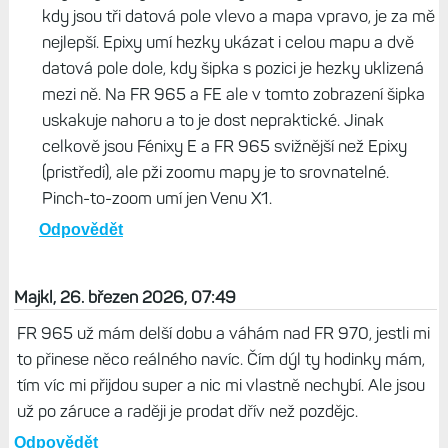
kdy jsou tři datová pole vlevo a mapa vpravo, je za mě
nejlepší. Epixy umí hezky ukázat i celou mapu a dvě
datová pole dole, kdy šipka s pozici je hezky uklizená
mezi ně. Na FR 965 a FE ale v tomto zobrazení šipka
uskakuje nahoru a to je dost nepraktické. Jinak
celkově jsou Fénixy E a FR 965 svižnější než Epixy
(pristředí), ale pži zoomu mapy je to srovnatelné.
Pinch-to-zoom umí jen Venu X1.
Odpovědět
Majkl, 26. březen 2026, 07:49
FR 965 už mám delší dobu a váhám nad FR 970, jestli mi
to přinese něco reálného navíc. Čím dýl ty hodinky mám,
tím víc mi přijdou super a nic mi vlastně nechybí. Ale jsou
už po záruce a raději je prodat dřív než pozdějc.
Odpovědět