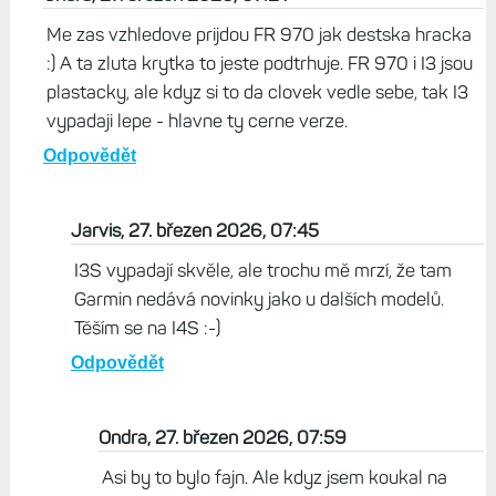
Me zas vzhledove prijdou FR 970 jak destska hracka
:) A ta zluta krytka to jeste podtrhuje. FR 970 i I3 jsou
plastacky, ale kdyz si to da clovek vedle sebe, tak I3
vypadaji lepe - hlavne ty cerne verze.
Odpovědět
Jarvis, 27. březen 2026, 07:45
I3S vypadají skvěle, ale trochu mě mrzí, že tam
Garmin nedává novinky jako u dalších modelů.
Těším se na I4S :-)
Odpovědět
Ondra, 27. březen 2026, 07:59
Asi by to bylo fajn. Ale kdyz jsem koukal na