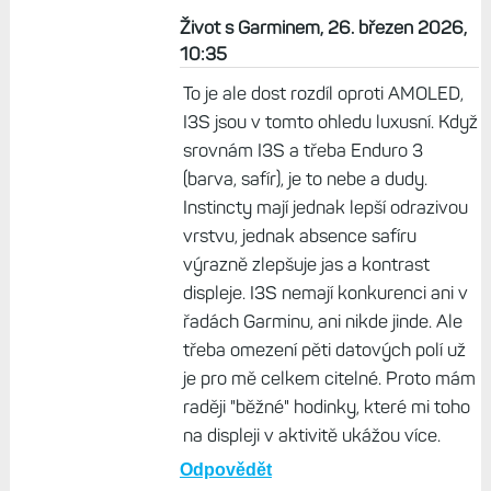
Život s Garminem, 26. březen 2026,
10:35
To je ale dost rozdíl oproti AMOLED,
I3S jsou v tomto ohledu luxusní. Když
srovnám I3S a třeba Enduro 3
(barva, safír), je to nebe a dudy.
Instincty mají jednak lepší odrazivou
vrstvu, jednak absence safíru
výrazně zlepšuje jas a kontrast
displeje. I3S nemají konkurenci ani v
řadách Garminu, ani nikde jinde. Ale
třeba omezení pěti datových polí už
je pro mě celkem citelné. Proto mám
raději "běžné" hodinky, které mi toho
na displeji v aktivitě ukážou více.
Odpovědět