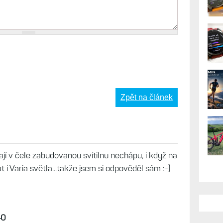
Zpět na článek
í v čele zabudovanou svítilnu nechápu, i když na
 i Varia světla...takže jsem si odpověděl sám :-)
40