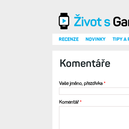
Přejít k hlavnímu obsahu
RECENZE
NOVINKY
TIPY A
Komentáře
Vaše jméno, přezdívka
*
Komentář
*