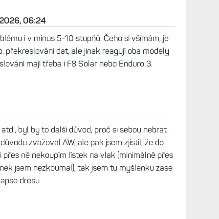
 2026, 06:24
lému i v minus 5-10 stupňů. Čeho si všímám, je
p. překreslování dat, ale jinak reagují oba modely
slování mají třeba i F8 Solar nebo Enduro 3.
atd., byl by to další důvod, proč si sebou nebrat
 důvodu zvažoval AW, ale pak jsem zjistil, že do
i přes ně nekoupím lístek na vlak (minimálně přes
dinek jsem nezkoumal), tak jsem tu myšlenku zase
 kapse dresu