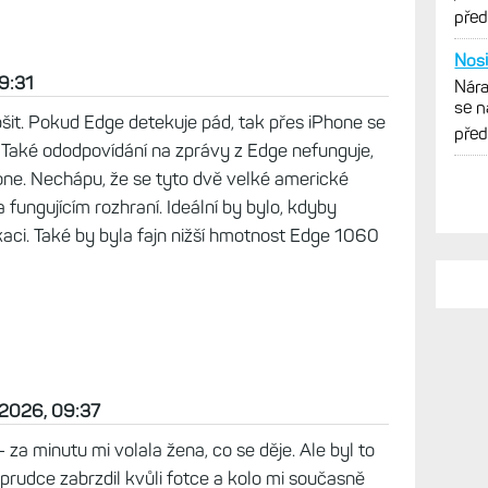
Já d
Zkuš
9:31
jedn
vytk
pře
šit. Pokud Edge detekuje pád, tak přes iPhone se
Také ododpovídání na zprávy z Edge nefunguje,
Tak 
ne. Nechápu, že se tyto dvě velké americké
Zkuš
jedn
fungujícím rozhraní. Ideální by bylo, kdyby
vytk
pře
aci. Také by byla fajn nižší hmotnost Edge 1060
Přeš
Zkuš
jedn
vytk
pře
Nosi
 2026, 09:37
Nára
se n
za minutu mi volala žena, co se děje. Ale byl to
obr
pře
 prudce zabrzdil kvůli fotce a kolo mi současně