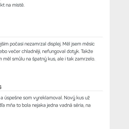
akt na místě.
ějším počasí nezamrzal displej. Měl jsem měsíc
ebo večer chladněji, nefungoval dotyk. Takže
m měl smůlu na špatný kus, ale i tak zamrzelo.
6
 a úspešne som vyreklamoval. Nový kus už
a mňa to bola nejaka jedna vadná séria, na