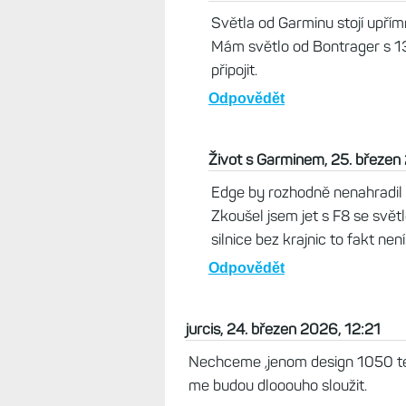
Světla od Garminu stojí upřím
Mám světlo od Bontrager s 13
připojit.
Odpovědět
Život s Garminem, 25. březen
Edge by rozhodně nenahradil sv
Zkoušel jsem jet s F8 se svě
silnice bez krajnic to fakt není
Odpovědět
jurcis, 24. březen 2026, 12:21
Nechceme ,jenom design 1050 te
me budou dlooouho sloužit.