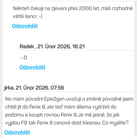
Odpovědět
Život s Garminem, 21. Únor 2026, 16:08
Nic, co by Garmin s trochou elánu nedokázal vyrobit.
Taky bych si něco podobného přál :-)
Odpovědět
Brad, 21. Únor 2026, 11:22
Někteří čekají na zjevení přes 2000 let, máš rozhodně
větší šanci :-)
Odpovědět
Radek , 21. Únor 2026, 16:21
:-D