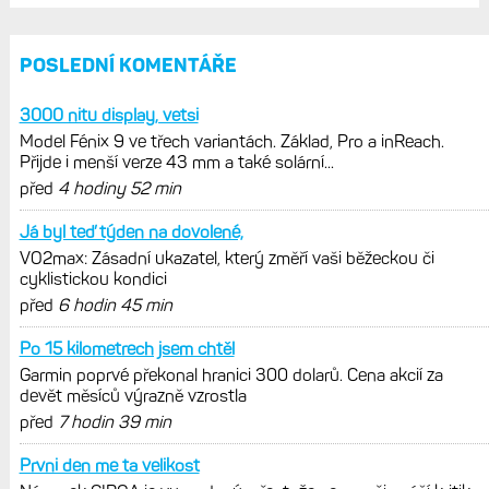
měsíců výrazně vzrostla
Elektrokola s motorem Bosch se
konečně mohou propojit s Garminem.
Zatím ale jen s Edge
Model Fénix 9 ve třech variantách.
Základ, Pro a inReach. Přijde i menší
verze 43 mm a také solární MIP
VO2max: Zásadní ukazatel, který změří
vaši běžeckou či cyklistickou kondici
Výšková a teplotní aklimatizace: Jak
se vaše tělo přizpůsobuje vysokým
teplotám a nadmořské výšce