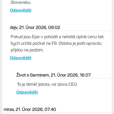
tlusté cibule. Takže myslím, že Fenix 9 bude řešit oba
tyto problémy a čekám výborné, možná přelomové
hodinky. Něco jako Venu X2 :-)
Odpovědět
Filthy, 21. Únor 2026, 10:26
Aby si nebol sklamaný, keď vyjdú F9, tak F8 rozhodne
dosť neklesnou. Teda aspoň nie v Česku a na
Slovensku.
Odpovědět
dejv, 21. Únor 2026, 09:02
Pokud jsou Epix v pohodě a neřešíš úplně cenu tak
bych určitě počkal na F9. Otázka je jestli opravdu
přijdou na podzim.