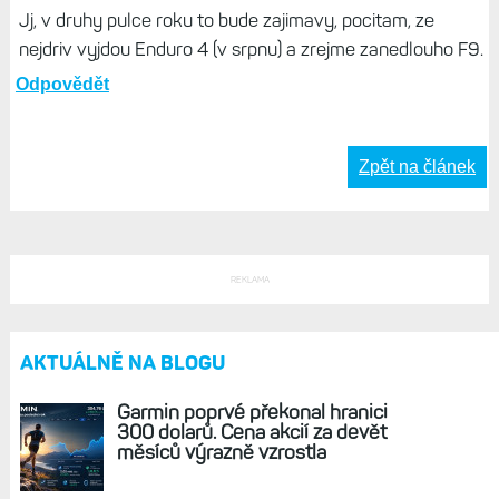
Odpovědět
Život s Garminem, 21. Únor 2026, 16:07
To je téměř jistota, viz slova CEO.
Odpovědět
miras, 21. Únor 2026, 07:40
Jj, v druhy pulce roku to bude zajimavy, pocitam, ze
nejdriv vyjdou Enduro 4 (v srpnu) a zrejme zanedlouho F9.
Odpovědět
Zpět na článek