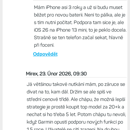
iphone s podporou 7+ let, a hlavně naprosto
bezproblémovou migrací z jednoho na druhý -
dáš to k sobě, dáš si svačinu, a pokračuješ na
novém mobilu. Žádný opruz s řešením bank,
otisků, přístupových klíčů a podobného
"neproduktivního" pekla.
Odpovědět
Život s Garminem, 25. Únor 2026, 09:31
Mám iPhone asi 3 roky a už si budu muset
běžet pro novou baterii. Není to pálka, ale je
s tím nutní počítat. Podpora tam sice je, ale
iOS 26 na iPhone 13 mini, to je peklo docela.
Strašně se ten telefon začal sekat, hlavně
při focení.
Odpovědět