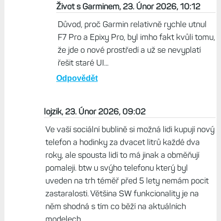
vyjdou Fenix 9. Mezi Epix a Fenix 8 přeci jenom
ztěžuje aktualizace trochu i nové jednotné
prostředí. Já osobně ale ty nové funkce
vnímám spíš jako spousta příjemných
marginálních věcí. Nejvíc by mě zajímala
Běžecká tolerance. Pak dlouho nic a pak asi ty
ostatní věci.
Odpovědět
Život s Garminem, 23. Únor 2026, 10:12
Důvod, proč Garmin relativně rychle utnul
F7 Pro a Epixy Pro, byl imho fakt kvůli tomu,
že jde o nové prostředí a už se nevyplatí
řešit staré UI...
Odpovědět