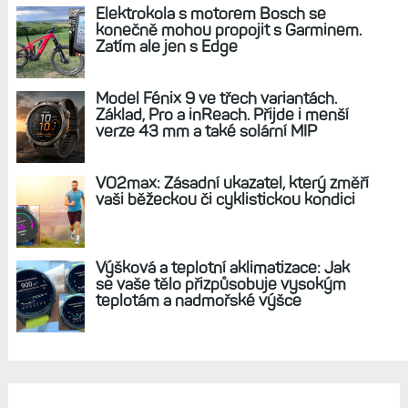
REKLAMA
AKTUÁLNĚ NA BLOGU
Garmin poprvé překonal hranici
300 dolarů. Cena akcií za devět