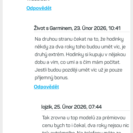
lojzik, 23. Únor 2026, 09:02
Ve vaší sociální bublině si možná lidi kupují nový
telefon a hodinky za dvacet litrů každé dva
roky, ale spousta lidí to má jinak a obměňují
pomaleji. btw u svýho telefonu který byl
uveden na trh téměř před 5 lety nemám pocit
zastaralosti. Většina SW funkcionality je na
něm shodná s tím co běží na aktuálních
modelech.
Odpovědět
Život s Garminem, 23. Únor 2026, 10:41
Na druhou stranu čekat na to, že hodinky
někdy za dva roky toho budou umět víc, je
druhý extrém. Hodinky si kupuju v nějakou