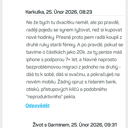
Sedan, 23. Únor 2026, 08:19
Já to nevidím tak špatně, dva roky podpory
novinek je pohoda, stejně si člověk za dva roky
koupí nový model, je to stejné jako mobil.
Odpovědět
Karkulka, 25. Únor 2026, 08:23
Ne že bych tu dvacítku neměl, ale po pravdě,
raději pojedu se synem lyžovat, než si kupovat
nové hodinky. Přesně proto jsem radši koupil z
druhé ruky starší fénixy. A po pravdě, pokud se
bavíme o částkách jako 20k, za ty peníze máš