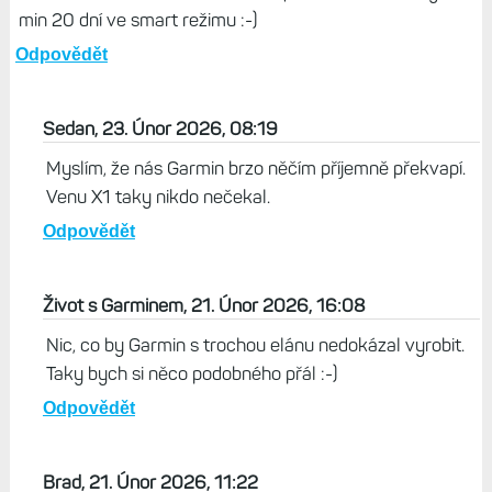
spíš že se trochu vykašlal na
Instincty 3, které stále
prodává.
Odpovědět
Radek, 21. Únor 2026, 08:58
Čekám na hranatý epix 3 s pěti indukčními tlačítky 2”
AMOLED displej s vysokou svítivostí a ochrannou
titanovou lunetou , led světlem , quick fit 26mm a vydrží
min 20 dní ve smart režimu :-)
Odpovědět
Sedan, 23. Únor 2026, 08:19
Myslím, že nás Garmin brzo něčím příjemně překvapí.
Venu X1 taky nikdo nečekal.