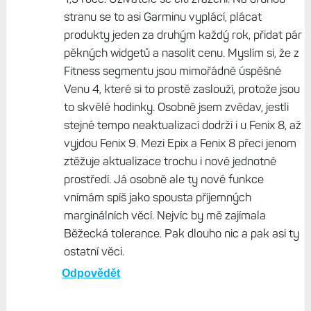
Mirex, 23. Únor 2026, 09:30
Já většinou takové nutkání mám, po záruce se
dívat na to, kam dál. Držím se ale spíš ve
střední cenové třídě. Ale chápu, že možná lepší
strategie je prostě koupit top model za 20+k a
nechat si ho třeba 5 let. Potom chápu tu nevoli,
když Garmin opustí podporu nových funkcí po
1,5 roce. Uživatelé se cítí zrazeni. Na druhou
stranu se to asi Garminu vyplácí, plácat
produkty jeden za druhým každý rok, přidat pár
pěkných widgetů a nasolit cenu. Myslím si, že z
Fitness segmentu jsou mimořádně úspěšné
Venu 4, které si to prostě zaslouží, protože jsou
to skvělé hodinky. Osobně jsem zvědav, jestli
stejné tempo neaktualizací dodrží i u Fenix 8, až