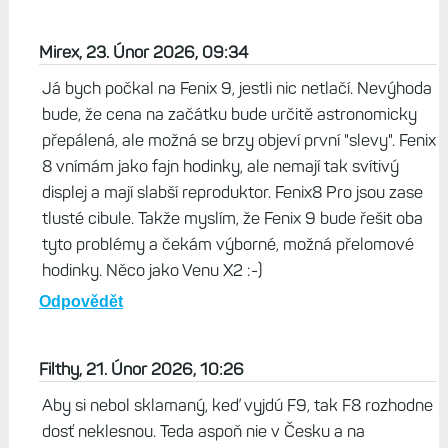
Odpovědět
jirka, 21. Únor 2026, 07:56
No mám původní Epix2gen uvažuji o změně původně jsem
chtěl jít do Fenix 8, ale teď mám dilema vydržet do
podzimu a koupit rovnou Fenix 9.Je mě jasné, že jak
vyjdou F9 tak Fenix 8 cenově dost klesnou. Co myslíte?
Odpovědět
Mirex, 23. Únor 2026, 09:34
Já bych počkal na Fenix 9, jestli nic netlačí. Nevýhoda
bude, že cena na začátku bude určitě astronomicky
přepálená, ale možná se brzy objeví první "slevy". Fenix
8 vnímám jako fajn hodinky, ale nemají tak svítivý
displej a mají slabší reproduktor. Fenix8 Pro jsou zase