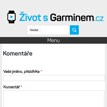
Přejít k hlavnímu obsahu
Vyhledávání
Menu
Komentáře
Vaše jméno, přezdívka
*
Komentář
*