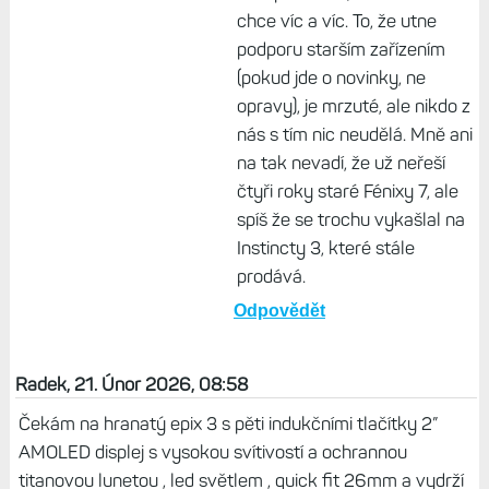
nejsou novinky ani v relativně
nových hodinkách bez nástupce.
Trošku disbalanc.
Odpovědět
Život s Garminem, 25. Únor
2026, 15:05
Tak to prostě je. Garmin neví
co s penězma, ale současně
chce víc a víc. To, že utne
podporu starším zařízením
(pokud jde o novinky, ne
opravy), je mrzuté, ale nikdo z
nás s tím nic neudělá. Mně ani
na tak nevadí, že už neřeší
čtyři roky staré Fénixy 7, ale