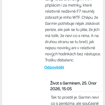
musí. Apple žije krom jiného ze služeb
a procent z prodeje sw.
Odpovědět
lojzik, 25. Únor 2026, 14:34
Většina ostatních výrobců
telefonů žijí hlavně z HW, tipuju že
zmíněné Synology a Mikrotik
taky. To že si s novym HRM
připlácim i za metriky, které
relativně nedávné F7 neuměj
zobrazit je imho WTF. Chápu, že
Garmin potřebuje nějak získávat
peníze, ale pak se tu píše, že jich
má tolik, že neví co s nima. A na
druhou stranu se tu brečí, jak