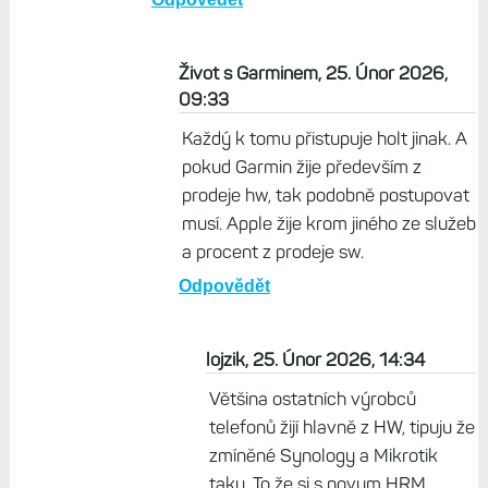
aktuální modely a limity jsou jenom v
HW. Samozřejmě, existuje ještě víc
zařízení, kterým podpora končí
okamžikem prodeje, ale já to beru tak,
jestli si firma co se považuje za
prémiovou značku zároveň váží svých
zákazníků (a některé firmy to umí), nebo
jsou pro ní zákazníci jen ždímačkou na
peníze.
Odpovědět
Život s Garminem, 25. Únor 2026,
09:33
Každý k tomu přistupuje holt jinak. A
pokud Garmin žije především z
prodeje hw, tak podobně postupovat