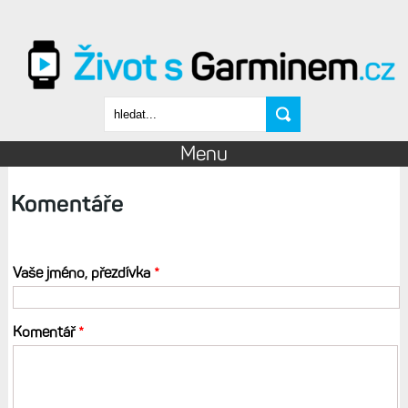
Přejít k hlavnímu obsahu
Vyhledávání
Menu
Komentáře
Vaše jméno, přezdívka
*
Komentář
*