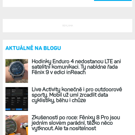
REKLAMA
AKTUÁLNĚ NA BLOGU
Hodinky Enduro 4 nedostanou LTE ani
satelitní komunikaci. Ty nabídne řada
Fénix 9 v edici inReach
Live Activity konečně i pro outdoorové
sporty. Mobil už umí zrcadlit data
cyklistiky, běhu i chůze
Zkušenosti po roce: Fénixy 8 Pro jsou
jedním slovem parádní, těžko něco
vytknout. Ale ta nositelnost