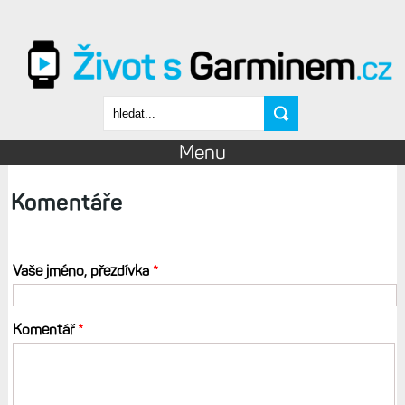
Přejít k hlavnímu obsahu
Vyhledávání
Menu
Komentáře
Vaše jméno, přezdívka
*
Komentář
*