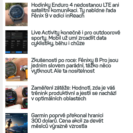
Hodinky Enduro 4 nedostanou LTE ani
satelitní komunikaci. Ty nabídne řada
Fénix 9 v edici inReach
Live Activity konečně i pro outdoorové
sporty. Mobil už umí zrcadlit data
cyklistiky, běhu i chůze
Zkušenosti po roce: Fénixy 8 Pro jsou
jedním slovem parádní, těžko něco
vytknout. Ale ta nositelnost
Zaměření zátěže: Hodnotí, zda je váš
trénink produktivní a jestli se nachází
v optimálních oblastech
Garmin poprvé překonal hranici
300 dolarů. Cena akcií za devět
měsíců výrazně vzrostla