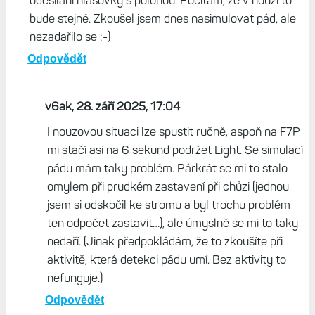
odesílání hlasovky s polohou. Počítám, že v nouzi to
bude stejné. Zkoušel jsem dnes nasimulovat pád, ale
nezadařilo se :-)
Odpovědět
v6ak, 28. září 2025, 17:04
I nouzovou situaci lze spustit ručně, aspoň na F7P
mi stačí asi na 6 sekund podržet Light. Se simulací
pádu mám taky problém. Párkrát se mi to stalo
omylem při prudkém zastavení při chůzi (jednou
jsem si odskočil ke stromu a byl trochu problém
ten odpočet zastavit…), ale úmyslně se mi to taky
nedaří. (Jinak předpokládám, že to zkoušíte při
aktivitě, která detekci pádu umí. Bez aktivity to
nefunguje.)
Odpovědět