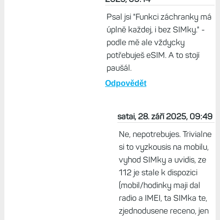
Psal jsi "Funkci záchranky má
úplně každej, i bez SIMky." -
podle mě ale vždycky
potřebuješ eSIM. A to stojí
paušál.
Odpovědět
satai, 28. září 2025, 09:49
Ne, nepotrebujes. Trivialne
si to vyzkousis na mobilu,
vyhod SIMky a uvidis, ze
112 je stale k dispozici
(mobil/hodinky maji dal
radio a IMEI, ta SIMka te,
zjednodusene receno, jen