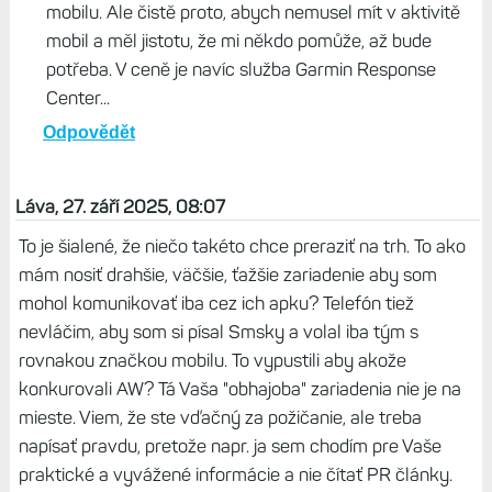
mobilu. Ale čistě proto, abych nemusel mít v aktivitě
mobil a měl jistotu, že mi někdo pomůže, až bude
potřeba. V ceně je navíc služba Garmin Response
Center...
Odpovědět
Láva, 27. září 2025, 08:07
To je šialené, že niečo takéto chce preraziť na trh. To ako
mám nosiť drahšie, väčšie, ťažšie zariadenie aby som
mohol komunikovať iba cez ich apku? Telefón tiež
nevláčim, aby som si písal Smsky a volal iba tým s
rovnakou značkou mobilu. To vypustili aby akože
konkurovali AW? Tá Vaša "obhajoba" zariadenia nie je na
mieste. Viem, že ste vďačný za požičanie, ale treba
napísať pravdu, pretože napr. ja sem chodím pre Vaše
praktické a vyvážené informácie a nie čítať PR články.