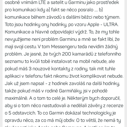
osobně vnímám LTE a satelit u Garminu jako prostředek
pro komunikaci kdy a) fakt se něco posralo .... b)
komunikace během závodů s dalšími běžci nebo týmem.
Toto jsou hodinky ony hodinky, po vzoru Apple - ULTRA.
Komunikace a hlavně odpovídající výdrž. To, že my tohle
nevyužijeme není problém Garminu a mně se fakt líbí, že
mají svojí cestu. V tom Messengeru teda nevidím žádný
problém. Je jasné, že tvých 200 kamarádů z telefonního
seznamu to kvůli tobě instalovat na mobil nebude, ale
pokud máš 3 nouzové kontakty z rodiny, tak mít tuhle
aplikaci v telefonu fakt nikomu život komplikovat nebude.
Jak už jsem napsal - z hodinek zavoláš na další hodinky,
takže pokud máš v rodině Garmiňáky, jsi v pohodě
maximálně. A o tom to celé je. Některým bych doporučil,
aby si o tom něco nastudovali a nedělali závěry z recenze
o 5 odstavcích. To co Garmin dokázal technologicky je
opravdu něco, za co má můj obdiv. O to větší, že nemá ty