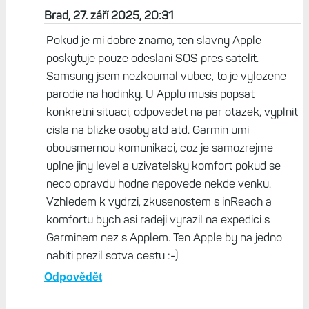
Brad, 27. září 2025, 20:31
Pokud je mi dobre znamo, ten slavny Apple
poskytuje pouze odeslani SOS pres satelit.
Samsung jsem nezkoumal vubec, to je vylozene
parodie na hodinky. U Applu musis popsat
konkretni situaci, odpovedet na par otazek, vyplnit
cisla na blizke osoby atd atd. Garmin umi
obousmernou komunikaci, coz je samozrejme
uplne jiny level a uzivatelsky komfort pokud se
neco opravdu hodne nepovede nekde venku.
Vzhledem k vydrzi, zkusenostem s inReach a
komfortu bych asi radeji vyrazil na expedici s
Garminem nez s Applem. Ten Apple by na jedno
nabiti prezil sotva cestu :-)
Odpovědět