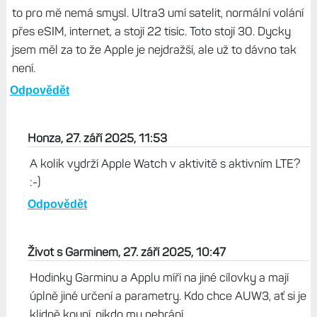
to pro mě nemá smysl. Ultra3 umí satelit, normální volání
přes eSIM, internet, a stojí 22 tisíc. Toto stojí 30. Dycky
jsem měl za to že Apple je nejdražší, ale už to dávno tak
není.
Odpovědět
Honza, 27. září 2025, 11:53
A kolik vydrží Apple Watch v aktivitě s aktivním LTE?
:-)
Odpovědět
Život s Garminem, 27. září 2025, 10:47
Hodinky Garminu a Applu míří na jiné cílovky a mají
úplně jiné určení a parametry. Kdo chce AUW3, ať si je
klidně koupí, nikdo mu nebrání.