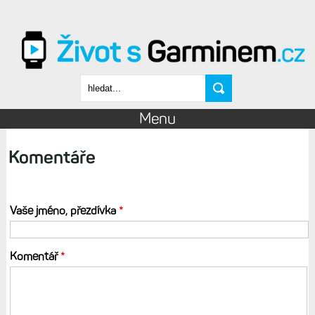
Přejít k hlavnímu obsahu
Vyhledávání
Menu
Komentáře
Vaše jméno, přezdívka
*
Komentář
*