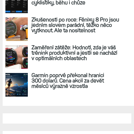
REKLAMA
AKTUÁLNĚ NA BLOGU
Hodinky Enduro 4 nedostanou LTE ani
satelitní komunikaci. Ty nabídne řada
Fénix 9 v edici inReach
Live Activity konečně i pro outdoorové
sporty. Mobil už umí zrcadlit data
cyklistiky, běhu i chůze
Zkušenosti po roce: Fénixy 8 Pro jsou
jedním slovem parádní, těžko něco
vytknout. Ale ta nositelnost
Zaměření zátěže: Hodnotí, zda je váš
trénink produktivní a jestli se nachází
v optimálních oblastech