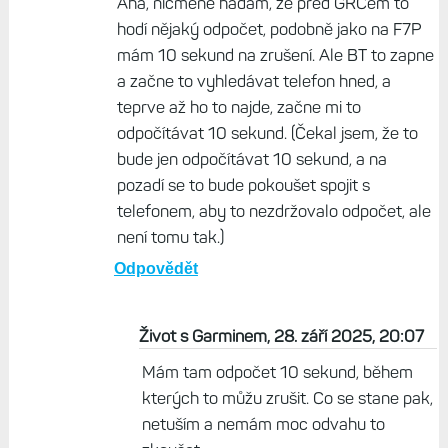
Aha, nicméně hádám, že před GRCem to
hodí nějaký odpočet, podobně jako na F7P
mám 10 sekund na zrušení. Ale BT to zapne
a začne to vyhledávat telefon hned, a
teprve až ho to najde, začne mi to
odpočítávat 10 sekund. (Čekal jsem, že to
bude jen odpočítávat 10 sekund, a na
pozadí se to bude pokoušet spojit s
telefonem, aby to nezdržovalo odpočet, ale
není tomu tak.)
Odpovědět
Život s Garminem, 28. září 2025, 20:07
Mám tam odpočet 10 sekund, během
kterých to můžu zrušit. Co se stane pak,
netuším a nemám moc odvahu to