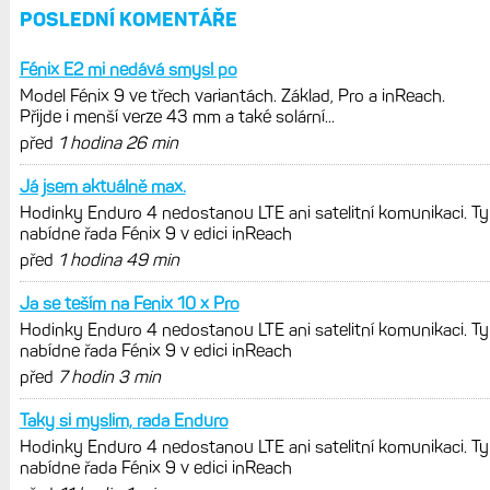
Garmin poprvé překonal hranici
300 dolarů. Cena akcií za devět
měsíců výrazně vzrostla