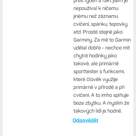
přes týden a fakt jsem je
nepoužíval k ničemu
jinému než záznamu
cvičení, spánku, tepovky
atd. Prostě stejně jako
Garminy. Za mě to Garmin
udělal dobře - nechce mít
chytré hodinky jako
takové, ale primárně
sporttester s funkcemi,
které člověk využije
primárně v přírodě a při
cvičení. A to imho splňuje
beze zbytku. A myslím že
takových lidí je hodně.
Odpovědět