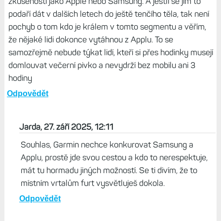
zkušenosti jako Apple nebo Samsung. A jestli se jim to
podaří dát v dalších letech do ještě tenčího těla, tak není
pochyb o tom kdo je králem v tomto segmentu a věřím,
že nějaké lidi dokonce vytáhnou z Applu. To se
samozřejmě nebude týkat lidí, kteří si přes hodinky musejí
domlouvat večerní pivko a nevydrží bez mobilu ani 3
hodiny
Odpovědět
Jarda, 27. září 2025, 12:11
Souhlas, Garmin nechce konkurovat Samsung a
Applu, prostě jde svou cestou a kdo to nerespektuje,
mát tu hormadu jiných možností. Se ti divím, že to
místním vrtalům furt vysvětluješ dokola.
Odpovědět