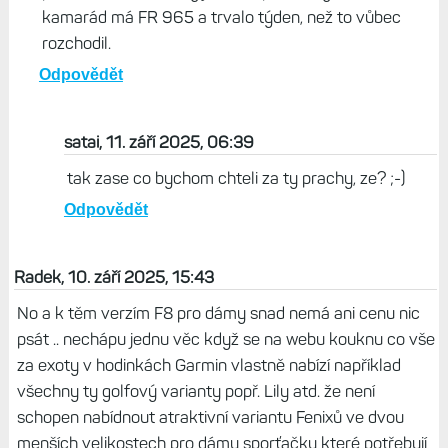
Jako za mě je to taky v pohodě, jen jsem
Bradovi napsal, kam by vedlo zrychlení. :-)
Odpovědět
Život s Garminem, 11. září 2025, 05:52
Mapa je pomalá i na Venu X1 nebo FR 970, ale F8 Pro
na tom snad budou lépe. Sluchátka nepoužívám, ale
hudbu z repráku nebo stahováná přes Wi-Fi mi chodí v
pohodě. Se sluchátky jsou ale problémy obecně,
kamarád má FR 965 a trvalo týden, než to vůbec
rozchodil.
Odpovědět
satai, 11. září 2025, 06:39
tak zase co bychom chteli za ty prachy, ze? ;-)