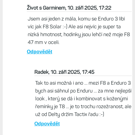
Odpovědět
Radek, 10. září 2025, 16:50
Mne také , Byla to hned má druhá volba, bohužel
se mi ale nelíbí a protože to mám na ruce pořád
stále ještě preferuji i atraktivní vzhled.
Odpovědět
Život s Garminem, 10. září 2025, 17:22
Jsem asi jeden z mála, komu se Enduro 3 líbí
víc jak F8 Solar :-) Ale asi nejvíc je super ta
nízká hmotnost, hodinky jsou lehčí než moje F8
47 mm v oceli.
Odpovědět