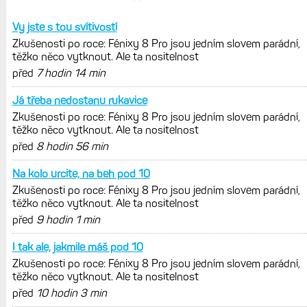
Zaměření zátěže: Hodnotí, zda je váš
trénink produktivní a jestli se nachází
v optimálních oblastech
Garmin poprvé překonal hranici
300 dolarů. Cena akcií za devět
měsíců výrazně vzrostla
Elektrokola s motorem Bosch se
konečně mohou propojit s Garminem.
Zatím ale jen s Edge
Model Fénix 9 ve třech variantách.
Základ, Pro a inReach. Přijde i menší
verze 43 mm a také solární MIP