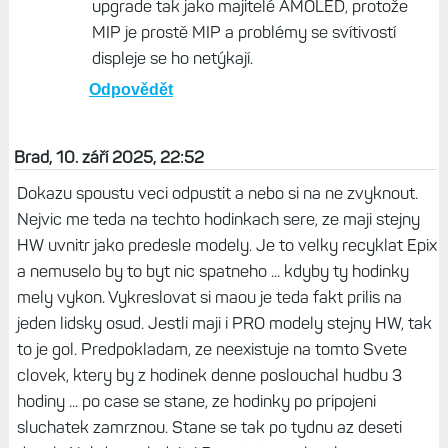
Fullgas1 , 11. září 2025, 09:49
Dôvodom prechodu z IS2X na F8 bolo
telefonovanie a v neposlednom rade dizajn.
Odpovědět
Život s Garminem, 11. září 2025, 10:01
jj, tohle splní F8 Solar naprosto v pohodě. A
super je, že majitelé F8 Solar nemusí řešit
upgrade tak jako majitelé AMOLED, protože
MIP je prostě MIP a problémy se svítivostí
displeje se ho netýkají.
Odpovědět
Brad, 10. září 2025, 22:52
Dokazu spoustu veci odpustit a nebo si na ne zvyknout.