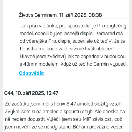
ráda sáhla po klasické variantě pouze s jasnějším
displejem jako má verze PRO .Rozumné by bylo u F9
zachovat verzi se satelitem a bez s jinak stejnými
parametry ať si každý vybere jestli chce 14 nebo
16mm tlusté pouzdro . Já jen doufám že se z toho
PRO mastodonta nestane u Fenixu standard …. A to
mne osobně opravdu velké a masivní hodinky nedělají
problém
Odpovědět
Život s Garminem, 11. září 2025, 08:38
Jak píšu v článku, pro spoustu lidí je Pro zbytečný
model, ocenili by jen jasnější displej. Kamarád má
od včerejška Pro, displej super, ale už teď ví, že ta
tloušťka mu bude vadit v zimě kvůli oblečení.
Hlavně jsem zvědavý, jak to dopadne v budoucnu