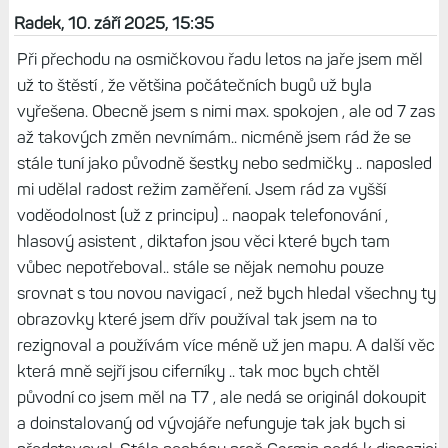
Odpovědět
Život s Garminem, 11. září 2025, 06:59
No, já mám doma tři dcery, tak to řeším :-) I
hodinky na test jako Venu kupuju v
ženských barvách.
Odpovědět
Radek, 10. září 2025, 15:35
Při přechodu na osmičkovou řadu letos na jaře jsem měl
už to štěstí , že většina počátečních bugů už byla
vyřešena. Obecně jsem s nimi max. spokojen , ale od 7 zas
až takových změn nevnímám.. nicméně jsem rád že se
stále tuní jako původně šestky nebo sedmičky .. naposled
mi udělal radost režim zaměření. Jsem rád za vyšší