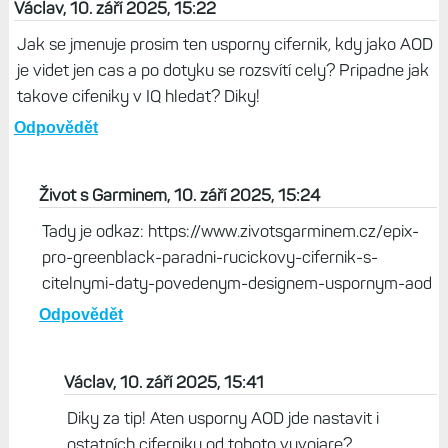
Život s Garminem, 10. září 2025, 19:02
To by byla i moje volba. Ale takové
hodinky už nejsou. Aktuálně požadavky
na nositelnost a čitelnost displeje
aktuálně nejlépe splňují FR 970.
Odpovědět
Václav, 10. září 2025, 15:22
Jak se jmenuje prosim ten usporny cifernik, kdy jako AOD
je videt jen cas a po dotyku se rozsvítí cely? Pripadne jak
takove cifeniky v IQ hledat? Diky!
Odpovědět
Život s Garminem, 10. září 2025, 15:24