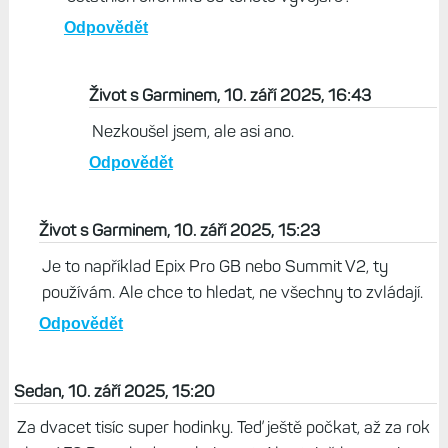
Tady je odkaz: https://www.zivotsgarminem.cz/epix-
pro-greenblack-paradni-rucickovy-cifernik-s-
citelnymi-daty-povedenym-designem-uspornym-aod
Odpovědět
Václav, 10. září 2025, 15:41
Diky za tip! Aten usporny AOD jde nastavit i
ostatních ciferniku od tohoto vyvojare?
Odpovědět
Život s Garminem, 10. září 2025, 16:43
Nezkoušel jsem, ale asi ano.
Odpovědět