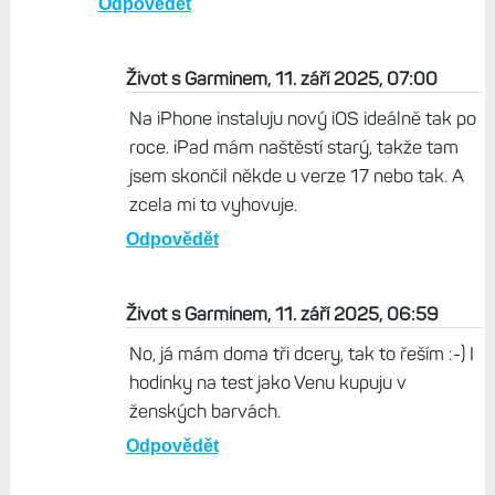
Brad, 11. září 2025, 06:40
Neumim byt objektivni v tomto. Nastesti jsem
se narodil jako muz a mam zivot jednodussi
nejen pri vyberu hodinek Garmin. PS: dnes jsem
nainstaloval s predstihem iOS 26 na iPhone a
to je teda taky material. Ti uz smeruji taky
uplne mimo. Takhle detinsky vypadajici OS snad
nemuze byt skutecnosti. Brutal co z toho
udelali
Odpovědět
Život s Garminem, 11. září 2025, 07:00
Na iPhone instaluju nový iOS ideálně tak po
roce. iPad mám naštěstí starý, takže tam
jsem skončil někde u verze 17 nebo tak. A
zcela mi to vyhovuje.