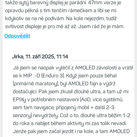
s 43mm modelem, když už teď ho Garmin vypustil.
Odpovědět
G44, 10. září 2025, 13:47
Ze začátku jsem měl s Fenix 8 47 amoled složitý vztah.
Zvykal jsem si na amoled a spoustu chyb. Ale dneska na
ně nedám dopustit. Vyléčil jsem se z MIP závislosti, což
jsem nevěřil že se někdy stane. Běhám převážně večer,
takže sytý barevný displej je parádní. 47mm verze je
opravdu pěkná s tím tenčím rámečkem a líbí se mi
kdykoliv se na ně podívám. Na kole nejezdim, tudíž
svítivost displeje je pro mě až až. Jsem rád že je mám.
Odpovědět
Jirka, 11. září 2025, 11:14