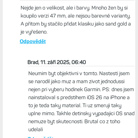
Pokud malo a nevyplati se to nabizet, tak proste
smula. iPhonu 13 Mini se prodalo snad 13 milionu a
Apple to stejne kvuli nizkym prodejum zarizl. Amuzu
teda ze sve zkusenosti rict, ze kdyz jsem videl zenu s
Fenixy, tak to nebylo tak casto s 43mm jak by si mnozi
mysleli.
Odpovědět
Život s Garminem, 11. září 2025, 05:56
Nejde jen o velikost, ale i barvy. Mnoho žen by si
koupilo verzi 47 mm, ale nejsou barevné varianty.
A přitom by stačilo přidat klasiku jako sand gold a
je vyřešeno.
Odpovědět