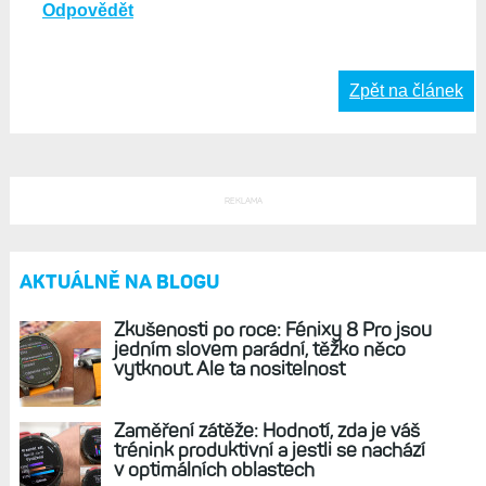
měl AOD. Jenže pak je to hodně na úkor baterie.
Odpovědět
Život s Garminem, 10. září 2025, 13:53
Měl jsem to podobně, zvykal jsem si na tlačítka a první
měsíce tam bylo hodně dětských nemocí. Garminu
trvalo půl roku, než dořešil všechny zásadní chyby.
Ale některé stále zůstaly a to mě tak trochu štve.
Odpovědět
Zpět na článek