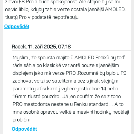
Život s Garminem, 10. září 2025, 15:23
Je to například Epix Pro GB nebo Summit V2, ty
používám. Ale chce to hledat, ne všechny to zvládají.
Odpovědět
Sedan, 10. září 2025, 15:20
Za dvacet tisíc super hodinky. Teď ještě počkat, až za rok
zlevní F8 Pro a bude spokojenost. Ale stejně by se mi
nejvíc líbilo, kdyby tahle verze dostala jasnější AMOLED,
tlustý Pro v podstatě nepotřebuju.
Odpovědět
Radek, 11. září 2025, 07:18
Myslím , že spousta majitelů AMOLED Fenixů by teď