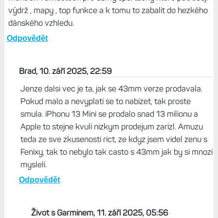
Odpovědět
Radek, 10. září 2025, 15:43
No a k těm verzím F8 pro dámy snad nemá ani cenu nic
psát .. nechápu jednu věc když se na webu kouknu co vše
za exoty v hodinkách Garmin vlastně nabízí například
všechny ty golfový varianty popř. Lily atd. že není
schopen nabídnout atraktivní variantu Fenixů ve dvou
menších velikostech pro dámy sporťačky které potřebují
výdrž , mapy , top funkce a k tomu to zabalit do hezkého
dánského vzhledu.
Odpovědět
Brad, 10. září 2025, 22:59
Jenze dalsi vec je ta, jak se 43mm verze prodavala.