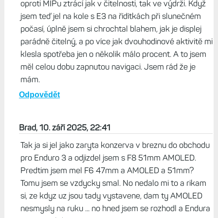
Já jsem se naopak vyléčil z AMOLED závislosti a vrátil
se k MIP :-D (Enduro 3). Když jsem pouze běhal
(primárně maratony), byl AMOLED fajn a výdrž
dostačující. Pak jsem zkusil dlouhé ultra, a tam už mi
EPIXy v potřebném nastavení (AoD, více systémů,
sem tam navigace, připojený mobil + další 2-3
senzory) nevydržely. Což o to, dlouhé ultra běžím 1-2
do roka a nabíjet během aktivity mi zas tolik nevadí.
Jenže pak jsem začal jezdit i na kole, a tam AMOLED
oproti MIPu ztrácí jak v čitelnosti, tak ve výdrži. Když
jsem teď jel na kole s E3 na řídítkách při slunečném
počasí, úplně jsem si chrochtal blahem, jak je displej
parádně čitelný, a po více jak dvouhodinové aktivitě mi
klesla spotřeba jen o několik málo procent. A to jsem
měl celou dobu zapnutou navigaci. Jsem rád že je
mám.
Odpovědět