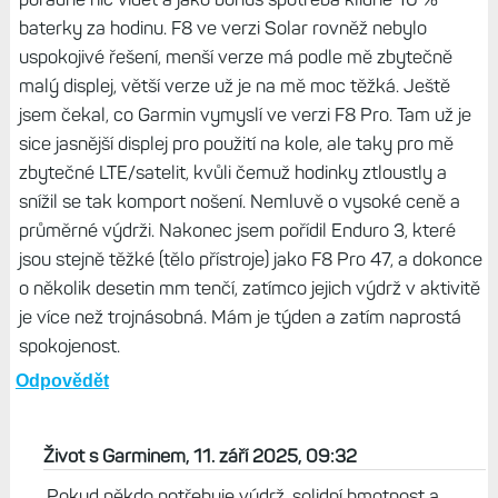
Odpovědět
Jirka, 11. září 2025, 09:21
F8 47 mm AMOLED jsem chtěl původně nahradit svoje
EPIXy. Jenže co jsem začal jezdit na kole s tím, že
hodinky chci používat na řídítkách pro navigaci, jsem
zjistil, že jsou pro tento účel nepoužitelné a oproti EPIXům
bych si nijak nepolepšil: Na displeji není v režimu bludička
pořádně nic vidět a jako bonus spotřeba klidně 10 %
baterky za hodinu. F8 ve verzi Solar rovněž nebylo
uspokojivé řešení, menší verze má podle mě zbytečně
malý displej, větší verze už je na mě moc těžká. Ještě
jsem čekal, co Garmin vymyslí ve verzi F8 Pro. Tam už je
sice jasnější displej pro použití na kole, ale taky pro mě
zbytečné LTE/satelit, kvůli čemuž hodinky ztloustly a
snížil se tak komport nošení. Nemluvě o vysoké ceně a