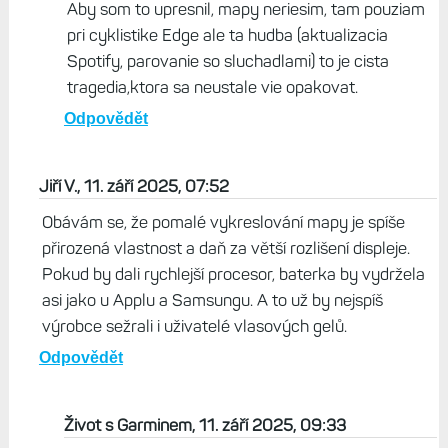
Kirtap, 20. září 2025, 07:57
Moje F8 maju rovnaky problem, tiez ma z toho ide
drbnut :(
Odpovědět
Kirtap, 20. září 2025, 08:01
Aby som to upresnil, mapy neriesim, tam pouziam
pri cyklistike Edge ale ta hudba (aktualizacia
Spotify, parovanie so sluchadlami) to je cista
tragedia,ktora sa neustale vie opakovat.
Odpovědět
Jiří V., 11. září 2025, 07:52