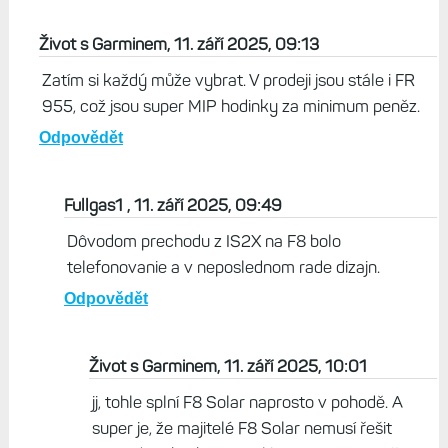
je úplne naprd - samozrejme z môjho pohľadu. Od hodiniek
očakávam že čas uvidím hneď a to na amolede ide len na
úkor výdrže baterky. Mám f8 51 solar a stiahnutý ciferník
s veľkým fontom a čas vidím aj pri veľmi slabom
vonkajšom osvetlení. Pri mojom používaní mi hodinky
vydržia hravo 20 dní. Na slnku to je luxus a keďže väčšina
aktivít ktoré mám je spojená s pekným počasím nemohol
som si lepšie vybrať.
Odpovědět
Život s Garminem, 11. září 2025, 09:13
Zatím si každý může vybrat. V prodeji jsou stále i FR
955, což jsou super MIP hodinky za minimum peněz.
Odpovědět