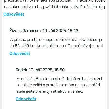
voděodolnost (už z principu) .. naopak telefonování ,
hlasový asistent , diktafon jsou věci které bych tam
vůbec nepotřeboval.. stále se nějak nemohu pouze
srovnat s tou novou navigací , než bych hledal všechny ty
obrazovky které jsem dřív používal tak jsem na to
rezignoval a používám více méně už jen mapu. A další věc
která mně sejří jsou ciferníky .. tak moc bych chtěl
původní co jsem měl na T7 , ale nedá se originál dokoupit
a doinstalovaný od vývojáře nefunguje tak jak bych si
představoval. Stále nechápu proč Garmin nedá k dispozici
na dokoupení všechny své historicky vytvořené ciferníky
Odpovědět
Život s Garminem, 10. září 2025, 16:42
A přesně pro ty, co nepotřebují volat a potápět se, je
tu E3, nižší hmotnost, nižší cena. Ty mně dávají smysl.