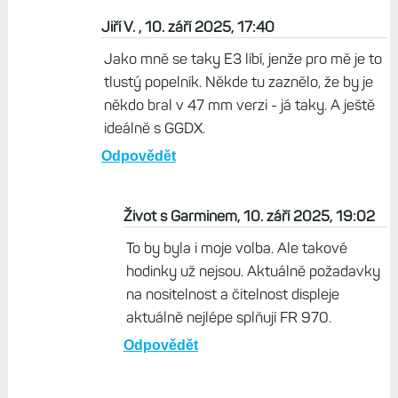
Radek, 10. září 2025, 17:45
Tak to asi možná i ano … mezi F8 a Enduro 3
bych asi sáhnul po Enduru … za mne nejlepší
look , který se dá i kombinovat s koženými
řemínky je T8 … je to trochu rozežranost, ale
už od Delty držím Tactix řadu :-)
Odpovědět
Jiří V. , 10. září 2025, 17:40
Jako mně se taky E3 líbí, jenže pro mě je to
tlustý popelník. Někde tu zaznělo, že by je
někdo bral v 47 mm verzi - já taky. A ještě
ideálně s GGDX.
Odpovědět