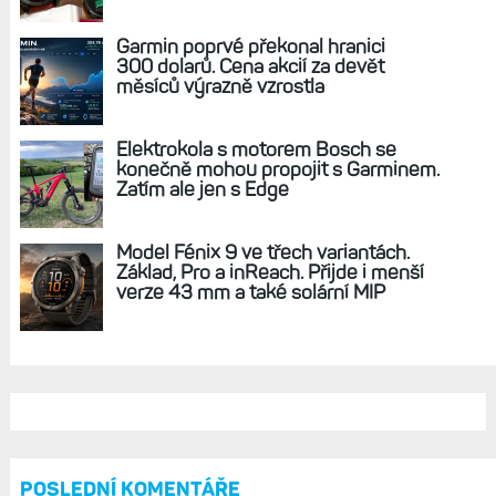
REKLAMA
AKTUÁLNĚ NA BLOGU
Zkušenosti po roce: Fénixy 8 Pro jsou
jedním slovem parádní, těžko něco
vytknout. Ale ta nositelnost