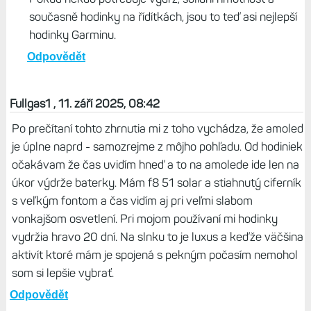
průměrné výdrži. Nakonec jsem pořídil Enduro 3, které
jsou stejně těžké (tělo přístroje) jako F8 Pro 47, a dokonce
o několik desetin mm tenčí, zatímco jejich výdrž v aktivitě
je více než trojnásobná. Mám je týden a zatím naprostá
spokojenost.
Odpovědět
Život s Garminem, 11. září 2025, 09:32
Pokud někdo potřebuje výdrž, solidní hmotnost a
současně hodinky na řídítkách, jsou to teď asi nejlepší
hodinky Garminu.
Odpovědět
Fullgas1 , 11. září 2025, 08:42
Po prečítaní tohto zhrnutia mi z toho vychádza, že amoled