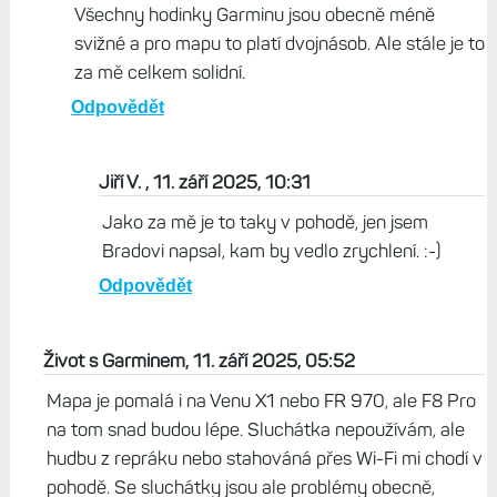
Obávám se, že pomalé vykreslování mapy je spíše
přirozená vlastnost a daň za větší rozlišení displeje.
Pokud by dali rychlejší procesor, baterka by vydržela
asi jako u Applu a Samsungu. A to už by nejspíš
výrobce sežrali i uživatelé vlasových gelů.
Odpovědět
Život s Garminem, 11. září 2025, 09:33
Všechny hodinky Garminu jsou obecně méně
svižné a pro mapu to platí dvojnásob. Ale stále je to
za mě celkem solidní.
Odpovědět
Jiří V. , 11. září 2025, 10:31