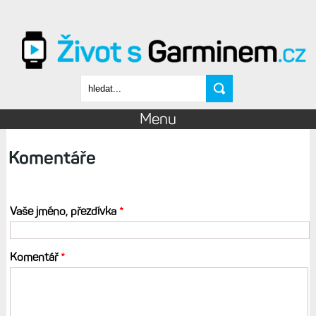
Přejít k hlavnímu obsahu
Vyhledávání
Menu
Komentáře
Vaše jméno, přezdívka
*
Komentář
*