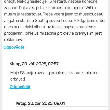
Nejvic me teda na techto hodinkach sere, ze maji stejny
HW uvnitr jako predesle modely. Je to velky recyklat Epix
a nemuselo by to byt nic spatneho ... kdyby ty hodinky
mely vykon. Vykreslovat si maou je teda fakt prilis na
jeden lidsky osud. Jestli maji i PRO modely stejny HW, tak
to je gol. Predpokladam, ze neexistuje na tomto Svete
clovek, ktery by z hodinek denne poslouchal hudbu 3
hodiny ... po case se stane, ze hodinky po pripojeni
sluchatek zamrznou. Stane se tak po tydnu az deseti
dnech. Nekdy nasleduje i 5 restartu nezbse konecne
zapnou. Dalsi vec je ta, ze mi casto nefunguje WiFi a
musim je restartovat. Treba vcera jsem to muselcuděat,
abych si stahl ze Spotify novou hudbu. A kdyz jsem chtel
dnes pridst dalsi album, uz to zse napsalo problem s
pripojenim. Tohle uz mi zacina pit krev a premyslim, jestli
reklamovat.
Odpovědět