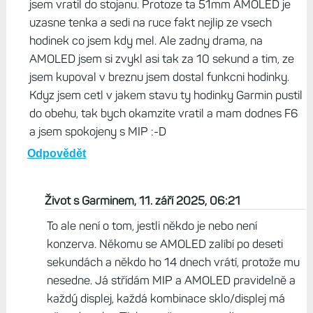
Brad, 10. září 2025, 22:41
Tak ja si jel jako zaryta konzerva v breznu do obchodu
pro Enduro 3 a odjizdel jsem s F8 51mm AMOLED.
Predtim jsem mel F6 47mm a AMOLED a 51mm?
Tomu jsem se vzdycky smal. No nedalo mi to a rikam
si, ze kdyz uz jsou tady vystavene, dam ty AMOLED
nesmysly na ruku ... no hned jsem se rozhodl a Endura
jsem vratil do stojanu. Protoze ta 51mm AMOLED je
uzasne tenka a sedi na ruce fakt nejlip ze vsech
hodinek co jsem kdy mel. Ale zadny drama, na
AMOLED jsem si zvykl asi tak za 10 sekund a tim, ze
jsem kupoval v breznu jsem dostal funkcni hodinky.
Kdyz jsem cetl v jakem stavu ty hodinky Garmin pustil
do obehu, tak bych okamzite vratil a mam dodnes F6
a jsem spokojeny s MIP :-D