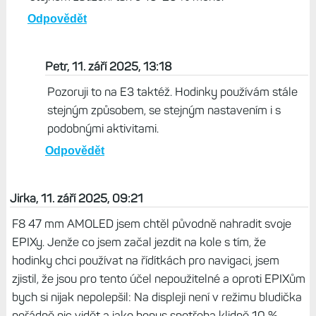
Život s Garminem, 11. září 2025, 10:27
Mám to samé - na E3 mi klesl odhad výdrže, stejně
jako na F7X Pro a také Instinct 3 Solar - všechno MIP
modely. Co se děje, nevím, ale I3S mi teď vydrží ve
stejném zatížení tak o 10-20 % méně.
Odpovědět
Petr, 11. září 2025, 13:18
Pozoruji to na E3 taktéž. Hodinky používám stále
stejným způsobem, se stejným nastavením i s
podobnými aktivitami.