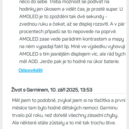
Odpovědět
Život s Garminem, 11. září 2025, 06:21
To ale není o tom, jestli někdo je nebo není
konzerva. Někomu se AMOLED zalíbí po deseti
sekundách a někdo ho 14 dnech vrátí, protože mu
nesedne. Já střídám MIP a AMOLED pravidelně a
každý displej, každá kombinace sklo/displej má
něco do sebe. Třeba možnost se podívat na
hodinky jen úkosem a vidět čas, je prostě super. U
AMOLED je to zpoždění tak dvě sekundy -
zvednou ruku a čekat, až se displej rozsvítí. A v pár
procentech případů se to nepovede na poprvé.
AMOLED zase vede parádním kontrastem a mapy
na něm vypadají fakt líp. Mně ve výsledku vyhovují
AMOLED s tím jasnějším displejem víc, ale rád bych