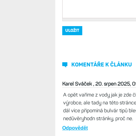
Vaše jméno, přezdívka
*
Komentář
*
KOMENTÁŘE K ČLÁNKU