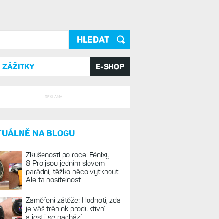
ání
ZÁŽITKY
E-SHOP