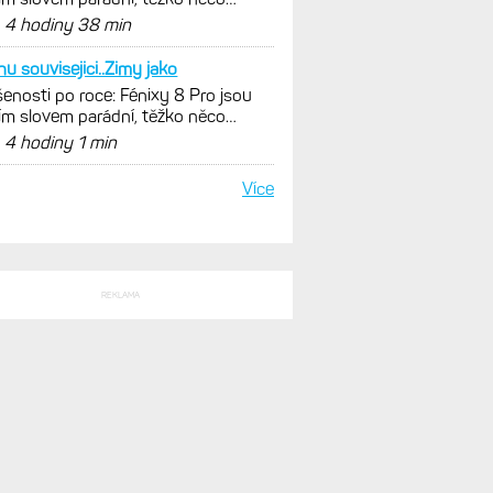
SLEDNÍ KOMENTÁŘE
ste s tou svítivostí
enosti po roce: Fénixy 8 Pro jsou
ím slovem parádní, těžko něco