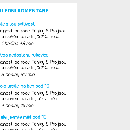
a jestli se nachází
v optimálních oblastech
Garmin poprvé překonal
hranici 300 dolarů. Cena akcií
za devět měsíců výrazně
vzrostla
Elektrokola s motorem Bosch
se konečně mohou propojit
s Garminem. Zatím ale jen
s Edge
Model Fénix 9 ve třech
variantách. Základ, Pro
a inReach. Přijde i menší
verze 43 mm a také solární
MIP