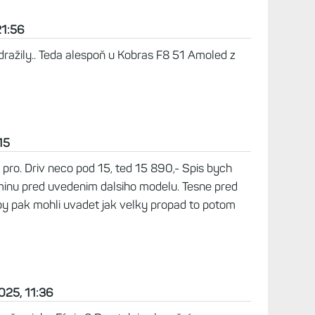
o zařízení s hodinkami tu už je, inReach jako
 s sebou nevyžadovala další HW, tu není, a jsem k
eď zřejmě představí bundle předplatného inReach
2025, 10:42
o bude fungovat bez telefonu, takže možné je, že
eba.
 modely o něco zlevnit? :)