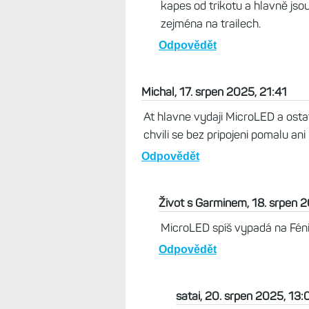
Pokud Garmin opravdu uvede n
současných modelů očekávat
Odpovědět
Radek, 18. srpen 2025, 09:42
dokud mi vydrží iPhone mini tak 
nerad běhal , tak poté by se asi
je dostupnost služeb v rámci svě
operátorům než byli schopni spust
LTE a satelitního volání bychom 
11
Odpovědět
Život s Garminem, 18. srpen 
Mám iPhone mini 13 a doufám,