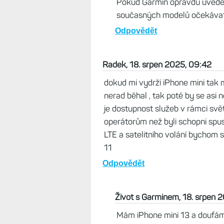
Zaslepenec, 18. srpen 2025, 
Je sranda, že dokonce teď i z
24,390 Kč na 24,989 Kč.
Odpovědět
David, 19. srpen 2025, 13:
Zdrazili trebas na Alze i F
rekl dalsi vycuranost Gar
uvedenim zvedne cenu, ab
bude.
Odpovědět
Život s Garminem, 18. srpen 