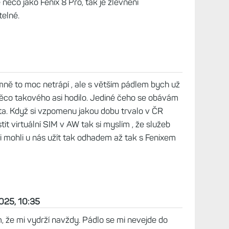
21:56
dražily.. Teda alespoň u Kobras F8 51 Amoled z
15
7 pro. Driv neco pod 15, ted 15 890,- Spis bych
minu pred uvedenim dalsiho modelu. Tesne pred
y pak mohli uvadet jak velky propad to potom
2025, 11:36