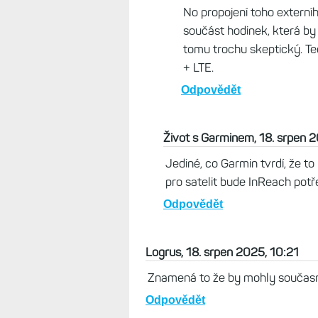
tedy jen na textovou komunika
bez eSIM a s nějakým nesmys
předplatného pro inReach, bud
Odpovědět
v6ak, 19. srpen 2025, 07: