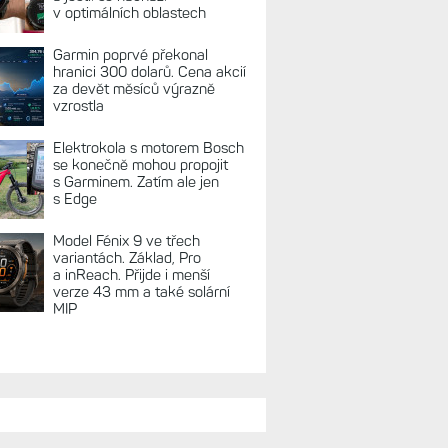
REKLAMA
TUÁLNĚ NA BLOGU
Zkušenosti po roce: Fénixy
8 Pro jsou jedním slovem
parádní, těžko něco vytknout.
Ale ta nositelnost
Zaměření zátěže: Hodnotí, zda
je váš trénink produktivní