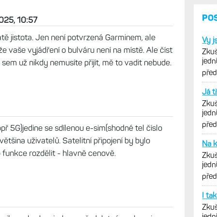
09:00
ím dál častěji zvykem. Žádné oficiální vyjádření
 je to už JISTOTA. :D :D :D Tahle stránka mi čím
esk. Ale když se chce autor zařadit mezi
2025, 10:57
tě jistota. Jen není potvrzená Garminem, ale
e vaše vyjádření o bulváru není na místě. Ale číst
 sem už nikdy nemusíte přijít, mě to vadit nebude.