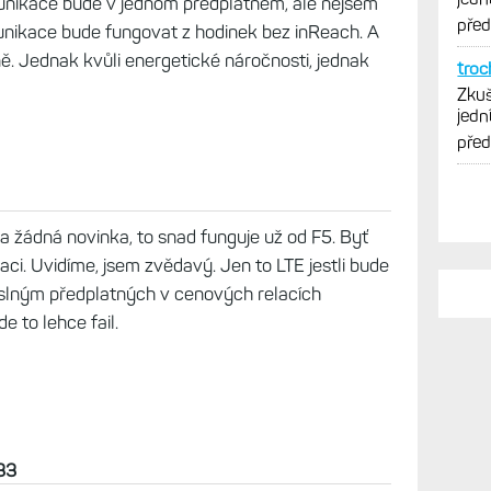
př 5G)jedine se sdílenou e-sim(shodné tel číslo
 většina uživatelů. Satelitní připojení by bylo
funkce rozdělit - hlavně cenově.
omunikace bude v jednom předplatném, ale nejsem
 komunikace bude fungovat z hodinek bez inReach. A
. Jednak kvůli energetické náročnosti, jednak
PO
Vy j
Zkuš
a žádná novinka, to snad funguje už od F5. Byť
jedn