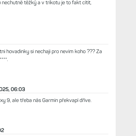
ěco jako Fénix 8 Pro, tak je zlevnění
elné.
mně to moc netrápí , ale s větším pádlem bych už
 něco takového asi hodilo. Jediné čeho se obávám
ta. Když si vzpomenu jakou dobu trvalo v ČR
it virtuální SIM v AW tak si myslím , že služeb
si mohli u nás užít tak odhadem až tak s Fenixem
2025, 10:35
 že mi vydrží navždy. Pádlo se mi nevejde do