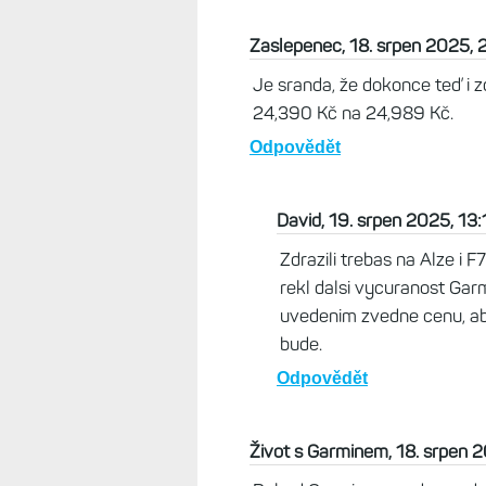
No propojení toho externíh
součást hodinek, která by
tomu trochu skeptický. T
+ LTE.
Odpovědět
Život s Garminem, 18. srpen 
Jediné, co Garmin tvrdí, že t
pro satelit bude InReach potř
Odpovědět
Logrus, 18. srpen 2025, 10:21
Znamená to že by mohly současné
Odpovědět