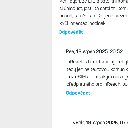
Aby to dávalo "smysl" tak LTE (po
jako v telefonu). To využije drtivá
příjemným bonusem. Ideálně tyto 
Odpovědět
v6ak, 18. srpen 2025, 10:23
Věřil bych, že LTE a satelitní k
si úplně jist, jestli ta satelitní
pokud, tak čekám, že jen omezeně
kvůli orientaci hodinek.
Odpovědět
Pee, 18. srpen 2025, 20:52
inReach s hodinkami by nebyl