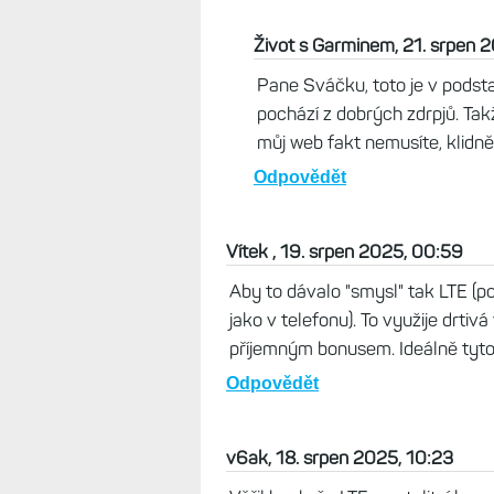
Karel Sváček , 20. srpen 2025, 
A opět vaříme z vody jak je zde č
výrobce, ale tady na této stránce
dál více připomíná bulvár tipů bl
nedůvěryhodn stránky, proč ne.
Odpovědět
Život s Garminem, 21. srpen 
Pane Sváčku, toto je v podsta
pochází z dobrých zdrpjů. Takž
můj web fakt nemusíte, klidně
Odpovědět
Vítek , 19. srpen 2025, 00:59