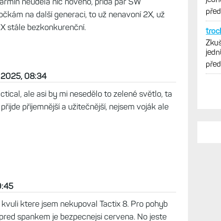
jí vydrž cca do 3 dnů bez použití aktivity.
 prakticky o ničem, navíc IS3 maji snímač
s tím prstencem jako 2X, šetřili kde mohli. Barvy
ská oranžová se mi nelíbí a voleb moc není.
armin neudelá nic nového, prida pár SW
očkám na další generaci, to už nenavoní 2X, už
2X stále bezkonkurenční.
PO
n 2025, 08:34
Vy j
ical, ale asi by mi nesedělo to zelené světlo, ta
Zkuš
ijde příjemnější a užitečnější, nejsem voják ale
jedn