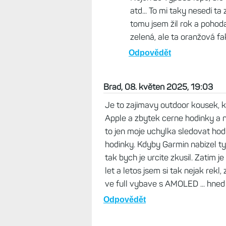
venku nebo sviceni doma 
ze tak, platil bych raketu
Ale dizajn maji hezky, hlav
Odpovědět
Život s Garminem, 09. květen
To není popelářská, ale metali
zejména když na ni nesvítí slu
preferoval bych ryze červeno
nic nechybí, jen by se líbilo s
metrika, co má přínos. A ten s
proto, že to vypadá lépe.
Odpovědět
Zdenek, 09. květen 2025,