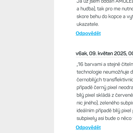
Martin, 09. květen 2025, 07:
K vojenskym hodinkam se hod
mam z tama 2, jsou hodne v k
mam
Odpovědět
Život s Garminem, 08. květen
Mít Instinct 3 Solar s normál
čitelným MIP jako mají ty čb, t
(+Elevate 5). A možná skóre vy
se na to kouká, když to na jař
Odpovědět
Brad, 09. květen 2025, 0