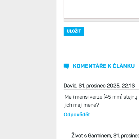
Vaše jméno, přezdívka
*
Komentář
*
KOMENTÁŘE K ČLÁNKU