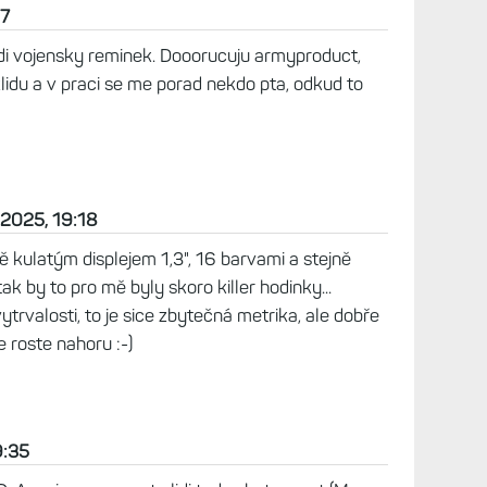
i lépe funguje, nepropouští tolik nečistoty, vodu
 zelená a skore by se mi hodilo, ale zase kvuli
 na 2X. Kdyby červená, černa, stribrná, snad i
kt ne.
ery te odlisi. Dneska nosi polovina populace
a dalku nepoznas, co to ma kdo na ruce. Nebo je
nky? Hehe ... Mne se libi outdoor a vojenske
Instincty v plne palbe jako jsou Fenix nebo Tactix,
je tam prilis kompromisu, s Garminem jsem deset
ze je cas koupit to nejlepsi co je v nabidce. Instinct
 bych bral