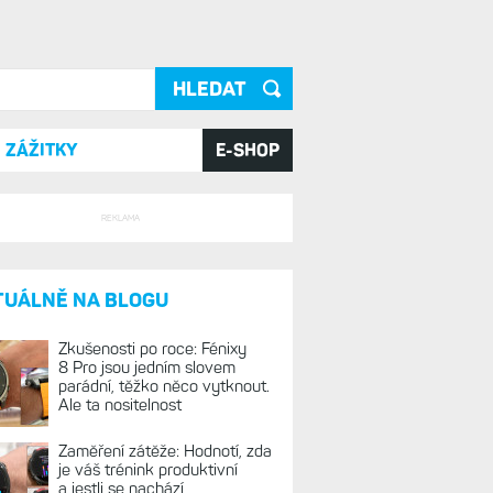
ání
ZÁŽITKY
E-SHOP