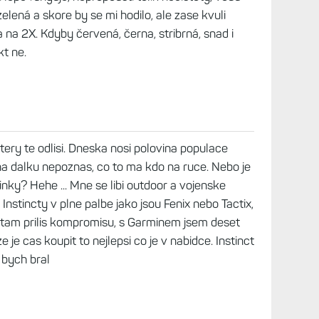
pred spankem je bezpecnejsi cervena. No jeste
 za hodinky a za funkce, ktere bych nevyuzival.
ne ty zdrsnene protiskluzove tlacitka ...
 2025, 08:31
cká. Na fotkách to tak vypadá, ale v reálu,
nce, jde trošičku do červena. Mně se líbí, i když
u. Jinak pokud jde o funkce, mně na I3S reálně
kóre vytrvalosti, ale to je spíš taková blbůstka, než
nímač, min. Elevate 4 v provedení I2X, už jen
 08:39