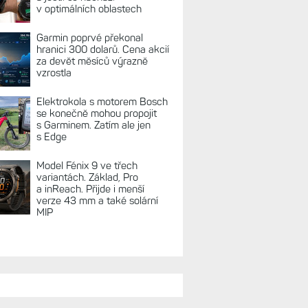
REKLAMA
TUÁLNĚ NA BLOGU
Zkušenosti po roce: Fénixy
8 Pro jsou jedním slovem
parádní, těžko něco vytknout.
Ale ta nositelnost
Zaměření zátěže: Hodnotí, zda
je váš trénink produktivní