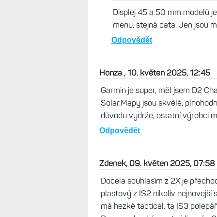
David, 31. prosinec 2025, 22:13
Ma i mensi verze (45 mm) stejny
jich maji mene?
Odpovědět
Život s Garminem, 31. prosin
Displej 45 a 50 mm modelů je 
menu, stejná data. Jen jsou me
Odpovědět
Honza , 10. květen 2025, 12:45
Garmin je super, měl jsem D2 Char
Solar.Mapy jsou skvělé, plnohodno