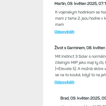
Nejen že vypadá lépe, ale 
atd... To mi taky nesedí ta
tomu jsem žil rok a pohoda
zelená, ale ta oranžová fa
Odpovědět
Brad, 08. květen 2025, 19:03
Je to zajimavy outdoor kousek, kt
Apple a zbytek cerne hodinky a n
to jen moje uchylka sledovat hodi
hodinky. Kdyby Garmin nabizel ty 
tak bych je urcite zkusil. Zatim 
let a letos jsem si tak nejak rekl, 
ve full vybave s AMOLED ... hned
Odpovědět