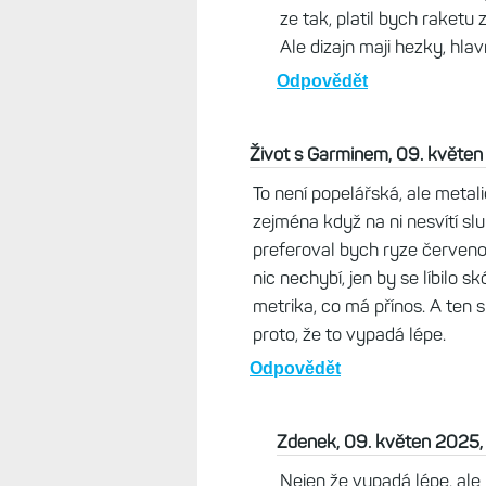
kancelářská krysa :-)
Odpovědět
Brad, 09. květen 2025, 0
Zelena dioda je jedina vec