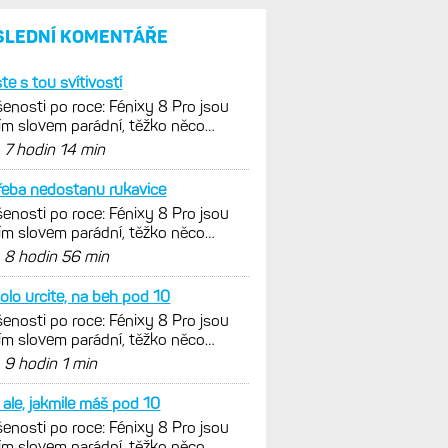
a jestli se nachází
v optimálních oblastech
Garmin poprvé překonal
hranici 300 dolarů. Cena akcií
za devět měsíců výrazně
vzrostla
Elektrokola s motorem Bosch
se konečně mohou propojit
s Garminem. Zatím ale jen
s Edge
Model Fénix 9 ve třech
variantách. Základ, Pro
a inReach. Přijde i menší
verze 43 mm a také solární
MIP