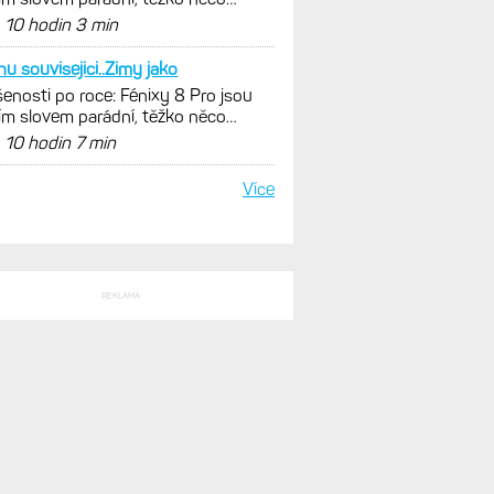
SLEDNÍ KOMENTÁŘE
ste s tou svítivostí
enosti po roce: Fénixy 8 Pro jsou
ím slovem parádní, těžko něco