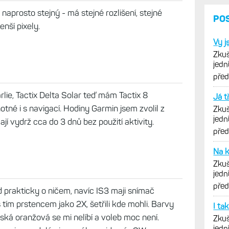
 pocet datovych poli na jedne obrazovce? Nebo
ec 2025, 23:27
naprosto stejný - má stejné rozlišení, stejné
nší pixely.
lie, Tactix Delta Solar teď mám Tactix 8
tné i s navigací. Hodiny Garmin jsem zvolil z