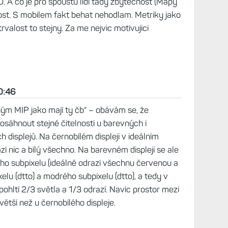
17
i vojensky reminek. Dooorucuju armyproduct,
lidu a v praci se me porad nekdo pta, odkud to
 2025, 19:18
ně kulatým displejem 1,3", 16 barvami a stejně
ak by to pro mě byly skoro killer hodinky...
trvalosti, to je sice zbytečná metrika, ale dobře
e roste nahoru :-)
9:35