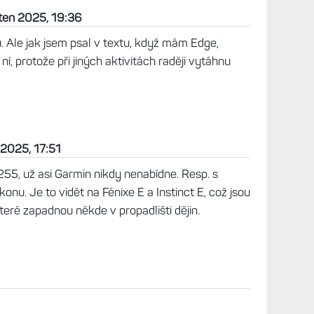
58
portování (kolo, běh, cvičení, lyže, občas hokej) +
i s navigací po křivce jsem vždycky dojel, doběhl
lím že tohle už u Garminu nikdy neuvidíme.
ěten 2025, 19:36
. Ale jak jsem psal v textu, když mám Edge,
 ní, protože při jiných aktivitách raději vytáhnu