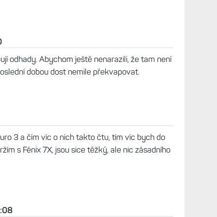
 2025, 17:51
255, už asi Garmin nikdy nenabídne. Resp. s
u. Je to vidět na Fénixe E a Instinct E, což jsou
eré zapadnou někde v propadlišti dějin.
0
ují odhady. Abychom ještě nenarazili, že tam není
oslední dobou dost nemile překvapovat.