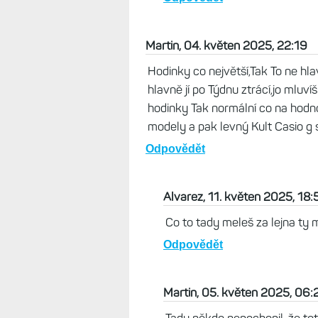
Pepa, 05. květen 2025, 07:5
Jo, to jsou neuvěřitelný hodi
tlustý, tak už jsou dávno dom
Odpovědět
Martin, 04. květen 2025, 22:19
Hodinky co největší,Tak To ne hl
hlavně jí po Týdnu ztrácí,jo mluv
hodinky Tak normální co na hodn
modely a pak levný Kult Casio g s