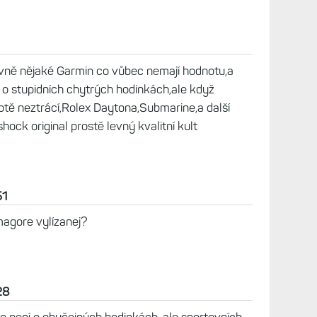
2
nky, stejně jako FR 955. Kdyby nebyly FR 955 ta
a.
avně nějaké Garmin co vůbec nemají hodnotu,a
íš o stupidních chytrých hodinkách,ale když
otě neztrácí,Rolex Daytona,Submarine,a další
hock original prostě levný kvalitní kult