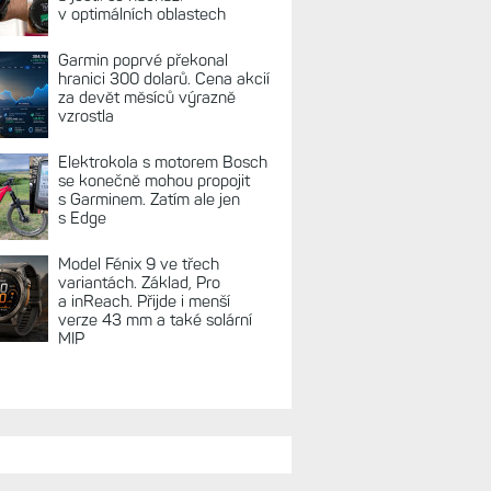
v optimálních oblastech
Garmin poprvé překonal
hranici 300 dolarů. Cena akcií
za devět měsíců výrazně
vzrostla
Elektrokola s motorem Bosch
se konečně mohou propojit
s Garminem. Zatím ale jen
s Edge
Model Fénix 9 ve třech
variantách. Základ, Pro
a inReach. Přijde i menší
verze 43 mm a také solární
MIP