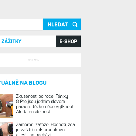
ání
ZÁŽITKY
E-SHOP
REKLAMA
TUÁLNĚ NA BLOGU
Zkušenosti po roce: Fénixy
8 Pro jsou jedním slovem
parádní, těžko něco vytknout.
Ale ta nositelnost
Zaměření zátěže: Hodnotí, zda
je váš trénink produktivní
a jestli se nachází