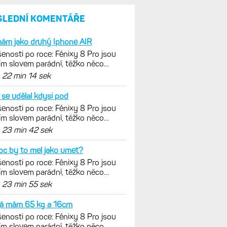
SLEDNÍ KOMENTÁŘE
ám jako druhý Iphone AIR
enosti po roce: Fénixy 8 Pro jsou
ím slovem parádní, těžko něco
nout. Ale ta nositelnost
d
22 min 14 sek
se udělal kdysi pod
enosti po roce: Fénixy 8 Pro jsou
ím slovem parádní, těžko něco
nout. Ale ta nositelnost
d
23 min 42 sek
oc by to mel jako umet?
enosti po roce: Fénixy 8 Pro jsou
ím slovem parádní, těžko něco
nout. Ale ta nositelnost
d
23 min 55 sek
já mám 65 kg a 16cm
enosti po roce: Fénixy 8 Pro jsou
ím slovem parádní, těžko něco