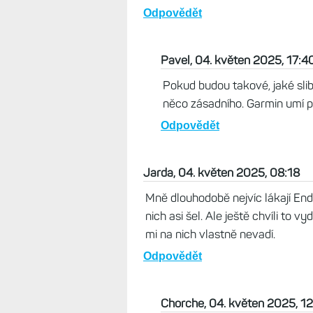
Život s Garminem, 04. květen
Takové hodinky, jako jsou FR 
takovým poměrem ceny a výkon
prostě nepovedené kousky, kt
Odpovědět
Tom, 04. květen 2025, 17:15
970 není co řešit ;)
Odpovědět
Pavel, 04. květen 2025, 17:4
Pokud budou takové, jaké slib
něco zásadního. Garmin umí p
Odpovědět