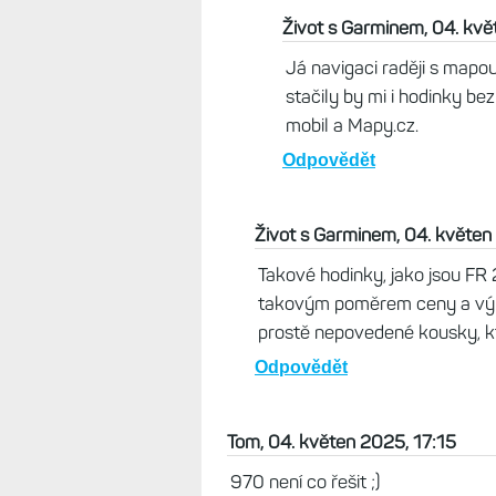
Odpovědět
Tomáš , 04. květen 2025, 17:
Já je mám rok a půl. Na moje s
hruďák stačí bohatě. Dokonce 
v pohodě do cíle. Bohužel mys
Odpovědět
Život s Garminem, 04. kv
Já navigaci raději s mapou
stačily by mi i hodinky bez
mobil a Mapy.cz.
Odpovědět