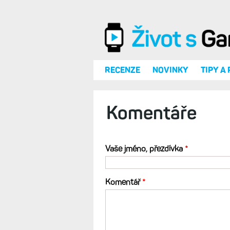
Přejít k hlavnímu obsahu
RECENZE
NOVINKY
TIPY A
Komentáře
Vaše jméno, přezdívka
*
Komentář
*