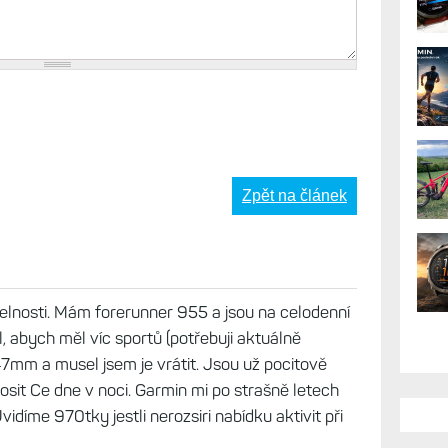
Zpět na článek
elnosti. Mám forerunner 955 a jsou na celodenní
ál, abych měl víc sportů (potřebuji aktuálně
8 47mm a musel jsem je vrátit. Jsou už pocitově
osit Ce dne v noci. Garmin mi po strašně letech
díme 970tky jestli nerozsiri nabídku aktivit při