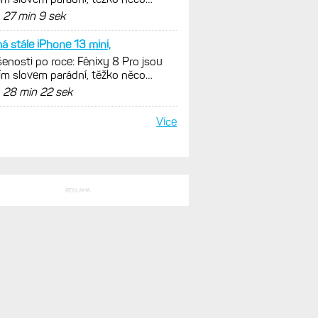
nout. Ale ta nositelnost
d
27 min 9 sek
á stále iPhone 13 mini,
enosti po roce: Fénixy 8 Pro jsou
ím slovem parádní, těžko něco
nout. Ale ta nositelnost
d
28 min 22 sek
Více
REKLAMA