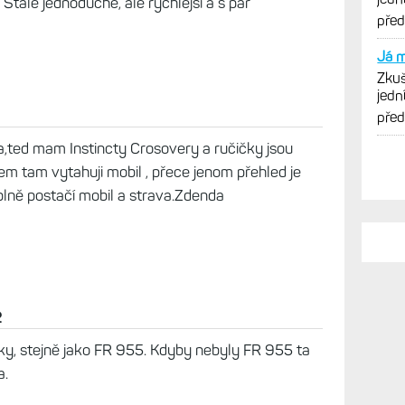
. Stále jednoduché, ale rychlejší a s pár
vytk
pře
Já m
Zkuš
jedn
vytk
pře
,ted mam Instincty Crosovery a ručičky jsou
em tam vytahuji mobil , přece jenom přehled je
úplně postačí mobil a strava.Zdenda