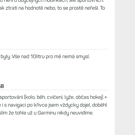
51
magore vylízanej?
28
o není o obyčejných hodinkách, ale sportovních.
jak ztratí na hodnotě nebo, to se prostě neřeší. To
 byly. Vše nad 10litru pro mě nemá smysl.