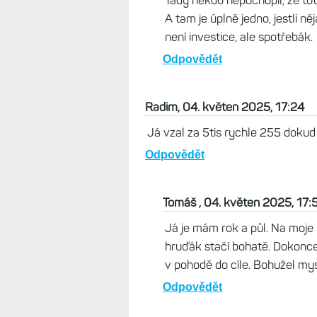
Odpovědět
Alvarez, 11. květen 2025, 18:
Co to tady meleš za lejna ty 
Odpovědět
Martin, 05. květen 2025, 06:
Tady někdo nepochopil, že tot
A tam je úplně jedno, jestli ně
není investice, ale spotřebák.
Odpovědět
Radim, 04. květen 2025, 17:24
Já vzal za 5tis rychle 255 dokud