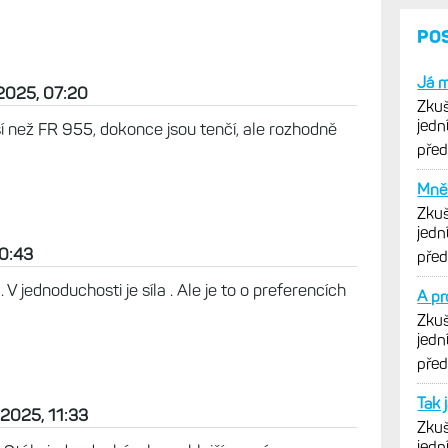
PO
Já m
 2025, 07:20
Zkuš
jedn
 než FR 955, dokonce jsou tenčí, ale rozhodně
vytk
pře
Mně 
Zkuš
jedn
vytk
10:43
pře
 V jednoduchosti je síla . Ale je to o preferencích
A pr
Zkuš
jedn
vytk
pře
Tak 
 2025, 11:33
Zkuš
jedn