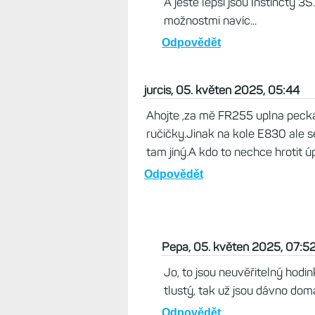
A ještě lepší jsou Instincty 3S
možnostmi navíc...
Odpovědět
jurcis, 05. květen 2025, 05:44
Ahojte ,za mě FR255 uplna pecka
ručičky.Jinak na kole E830 ale s
tam jiný.A kdo to nechce hrotit 
Odpovědět