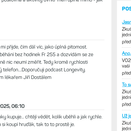
PO
Jasn
Zkuš
jedn
vytk
pře
 přijde, čím dál víc, jako úplná pitomost.
Ano,
h běhání bez hodinek Fr 255 a dozvídám se ze
VO2m
ně nic neumí změřit. Tedy kromě rychlosti
vaši
ý telefon....Doporučuji podcast Longevity.
pře
m lékařem Jiří Dostálem
To s
Zkuš
jedn
vytk
pře
2025, 06:10
Už j
nky kupuje... chtějí vědět, kolik uběhli a jak rychle.
Zkuš
si koupí hruďák, tak to to prostě je.
jedn