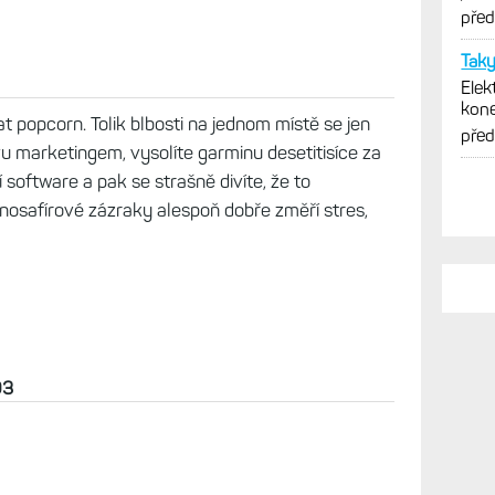
vytk
pře
Taky
Elek
kone
at popcorn. Tolik blbosti na jednom místě se jen
Zatí
pře
vu marketingem, vysolíte garminu desetitisíce za
 software a pak se strašně divíte, že to
nosafírové zázraky alespoň dobře změří stres,
03