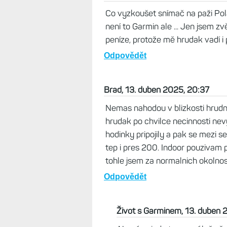
Co vyzkoušet snímač na paži Pola
není to Garmin ale ... Jen jsem zv
peníze, protože mě hrudak vadí i př
Odpovědět
Brad, 13. duben 2025, 20:37
Nemas nahodou v blizkosti hrudn
hrudak po chvilce necinnosti nevy
hodinky pripojily a pak se mezi 
tep i pres 200. Indoor pouzivam p
tohle jsem za normalnich okolnos
Odpovědět
Život s Garminem, 13. duben 