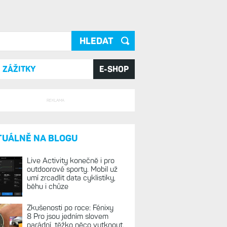
ání
ZÁŽITKY
E-SHOP
REKLAMA
TUÁLNĚ NA BLOGU
Live Activity konečně i pro
outdoorové sporty. Mobil už
umí zrcadlit data cyklistiky,
běhu i chůze
Zkušenosti po roce: Fénixy
8 Pro jsou jedním slovem
parádní, těžko něco vytknout.