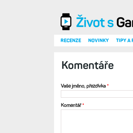
Přejít k hlavnímu obsahu
RECENZE
NOVINKY
TIPY A
Komentáře
Vaše jméno, přezdívka
*
Komentář
*