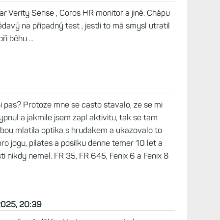
r Verity Sense , Coros HR monitor a jiné. Chápu
ědavý na případný test , jestli to má smysl utratil
i běhu ...
i pas? Protoze mne se casto stavalo, ze se mi
pnul a jakmile jsem zapl aktivitu, tak se tam
sebou mlatila optika s hrudakem a ukazovalo to
ro jogu, pilates a posilku denne temer 10 let a
ti nikdy nemel. FR 35, FR 645, Fenix 6 a Fenix 8
2025, 20:39