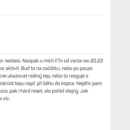
door nestalo. Naopak u mích F7x od verze sw 20.22
or aktivit. Buď to na začátku, nebo po pauze
ačne ukazovat reálný tep, nebo to reaguje s
růst tepu např. při běhu do kopce. Nejdřív jsem
uce, pak i hard reset, ale pořád stejný. Jak
 víc.