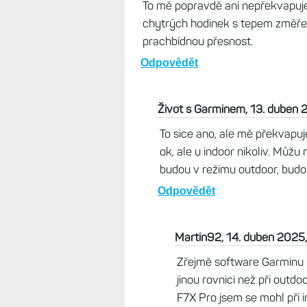
To mě popravdě ani nepřekvapuje.
chytrých hodinek s tepem změřen
prachbídnou přesnost.
Odpovědět
Život s Garminem, 13. duben 
To sice ano, ale mě překvapuje
ok, ale u indoor nikoliv. Můžu
budou v režimu outdoor, budou 
Odpovědět
Martin92, 14. duben 2025
Zřejmě software Garminu p
jinou rovnici než při out
F7X Pro jsem se mohl při i