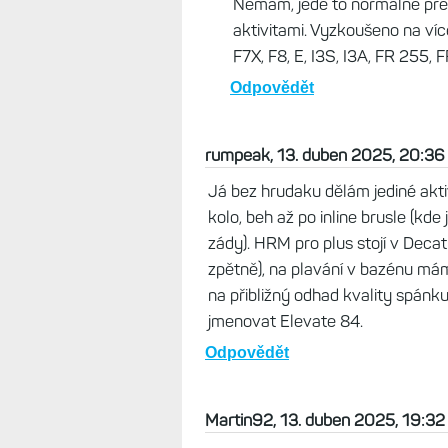
Nemám, jede to normálně přes 
aktivitami. Vyzkoušeno na víc
F7X, F8, E, I3S, I3A, FR 255, 
Odpovědět
rumpeak, 13. duben 2025, 20:36
Já bez hrudaku dělám jediné aktivi
kolo, beh až po inline brusle (kd
zády). HRM pro plus stojí v Decat
zpětně), na plavání v bazénu má
na přibližný odhad kvality spánku
jmenovat Elevate 84.
Odpovědět
Martin92, 13. duben 2025, 19:32