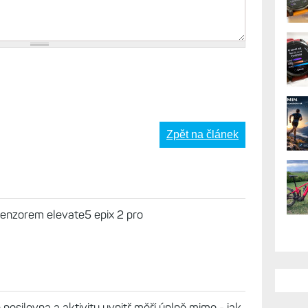
Zpět na článek
enzorem elevate5 epix 2 pro
 posilovna a aktivity uvnitř měří úplně mimo - jak