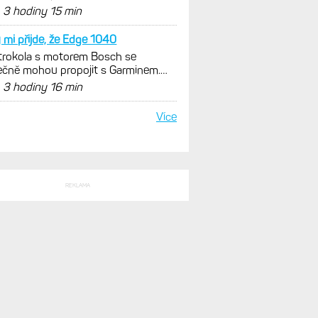
nout. Ale ta nositelnost
d
3 hodiny 15 min
 mi přijde, že Edge 1040
trokola s motorem Bosch se
čně mohou propojit s Garminem.
m ale jen s Edge
d
3 hodiny 16 min
Více
REKLAMA