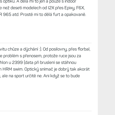
optiku. A dělá mi to jen a pouze s indoor
e než deseti modelech od I2X přes Epixy, F6X,
FR 965 atd. Prostě mi to dělá furt a opakovaně.
tu chůze a dýchání :). Od posilovny, přes florbal,
e je problém s přenosem, protože ruce jsou za
hlon u 2399 (data při bruslení se stáhnou
m HRM swim. Optický snímač je dobrý tak akorát
, ale na sport určitě ne. Ani když se to bude