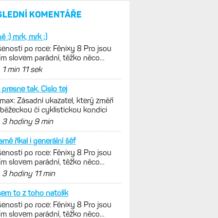
SLEDNÍ KOMENTÁŘE
ě :) mrk, mrk ;)
enosti po roce: Fénixy 8 Pro jsou
ím slovem parádní, těžko něco
nout. Ale ta nositelnost
d
1 min 11 sek
 presne tak. Cislo tej
ax: Zásadní ukazatel, který změří
 běžeckou či cyklistickou kondici
d
3 hodiny 9 min
amé říkal i generální šéf
enosti po roce: Fénixy 8 Pro jsou
ím slovem parádní, těžko něco
nout. Ale ta nositelnost
d
3 hodiny 11 min
sem to z toho natolik
enosti po roce: Fénixy 8 Pro jsou
ím slovem parádní, těžko něco