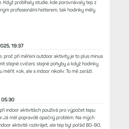
 Když probíhaly studie, kde porovnávaly tep z
ým profesionální holterem, tak hodinky měly
2025, 19:37
, proč při měření outdoor aktivity je to plus minus
 mít stejné cvičení, stejné pohyby a když hodinky
měřit ±ok, ale s indoor nikoliv. To mě zaráží.
, 05:30
ři indoor aktivitách používá pro výpočet tepu
door.Já měl popravdě opačný problém. Na mých
ndoor aktivitě rozkrájet, ale tep byl pořád 80-90,