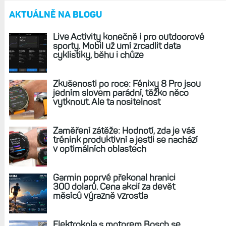
AKTUÁLNĚ NA BLOGU
Live Activity konečně i pro outdoorové
sporty. Mobil už umí zrcadlit data
cyklistiky, běhu i chůze
Zkušenosti po roce: Fénixy 8 Pro jsou
jedním slovem parádní, těžko něco
vytknout. Ale ta nositelnost
Zaměření zátěže: Hodnotí, zda je váš
trénink produktivní a jestli se nachází
v optimálních oblastech
Garmin poprvé překonal hranici
300 dolarů. Cena akcií za devět
měsíců výrazně vzrostla
Elektrokola s motorem Bosch se