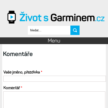
Přejít k hlavnímu obsahu
Vyhledávání
Menu
Komentáře
Vaše jméno, přezdívka
*
Komentář
*