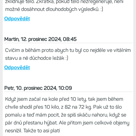
zklidňuje tělo. Zkrátka, pokud tělo nezregeneruje, není
možné dosáhnout dlouhodobých výsledků. :)
Odpovědět
Martin, 12. prosinec 2024, 08:45
Cvičim a běhám proto abych tu byl co nejdéle ve vitálním
stavu a né důchodce ležák :)
Odpovědět
Petr, 10. prosinec 2024, 10:09
Když jsem začal na kole před 10 lety, tak jsem během
chvíle shodil přes 10 kilo, z 82 na 72 kg. Pak už to šlo
pomalu a teď mám pocit, že spíš skáču nahoru, když se
pár dnů přestanu hýbat. Ale přitom jsem celkové objemy
nesnížil. Takže to asi platí