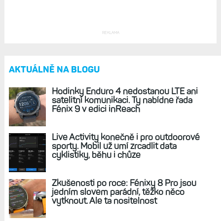
REKLAMA
AKTUÁLNĚ NA BLOGU
Hodinky Enduro 4 nedostanou LTE ani
satelitní komunikaci. Ty nabídne řada
Fénix 9 v edici inReach
Live Activity konečně i pro outdoorové
sporty. Mobil už umí zrcadlit data
cyklistiky, běhu i chůze
Zkušenosti po roce: Fénixy 8 Pro jsou
jedním slovem parádní, těžko něco
vytknout. Ale ta nositelnost