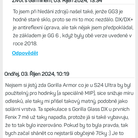
Život s Garminem, 03. Říjen 2024, 13:34
To jsem při hledání zdrojů našel také, jenže GG3 je
hodně staré sklo, proto se mi to moc nezdálo. DX/DX+
je antireflexní úprava, ale tak nějak jsem předpokládal,
že základem je GG 6 , když byly obě verze uvedené v
roce 2018.
Odpovědět
Ondřej, 03. Říjen 2024, 10:19
Nejsem si jistý zda Gorilla Armor co je u S24 Ultra by byl
použitelný pro hodinky (a speciálně MIP), sice snižuje míru
odlesků, ale taky mi přišel takový matný, podobně jako
solární vrstva. Ta spekulace s Gorilla Glass DX u prvních
Fenix 7 mě už taky napadla, protože já si také vybavuju,
že to tak bylo inzerováno. Pokud by to byla pravda, tak
bych začal shánět co nejstarší obyčejné 7čky :) Je to