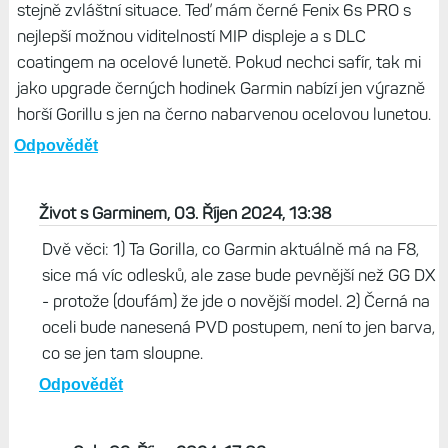
stejně zvláštní situace. Teď mám černé Fenix 6s PRO s
nejlepší možnou viditelností MIP displeje a s DLC
coatingem na ocelové lunetě. Pokud nechci safír, tak mi
jako upgrade černých hodinek Garmin nabízí jen výrazně
horší Gorillu s jen na černo nabarvenou ocelovou lunetou.
Odpovědět
Život s Garminem, 03. Říjen 2024, 13:38
Dvě věci: 1) Ta Gorilla, co Garmin aktuálně má na F8,
sice má víc odlesků, ale zase bude pevnější než GG DX
- protože (doufám) že jde o novější model. 2) Černá na
oceli bude nanesená PVD postupem, není to jen barva,
co se jen tam sloupne.
Odpovědět