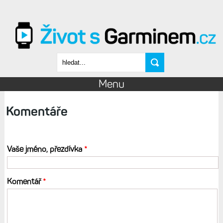
Přejít k hlavnímu obsahu
Vyhledávání
Menu
Komentáře
Vaše jméno, přezdívka
*
Komentář
*