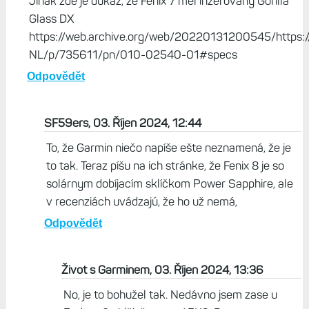
Jinak zde je důkaz, že Fenix 7 měl inzerovaný Gorilla
Glass DX
https://web.archive.org/web/20220131200545/https:
NL/p/735611/pn/010-02540-01#specs
Odpovědět
SF59ers, 03. Říjen 2024, 12:44
To, že Garmin niečo napíše ešte neznamená, že je
to tak. Teraz píšu na ich stránke, že Fenix 8 je so
solárnym dobíjacím sklíčkom Power Sapphire, ale
v recenziách uvádzajú, že ho už nemá,
Odpovědět
Život s Garminem, 03. Říjen 2024, 13:36
No, je to bohužel tak. Nedávno jsem zase u