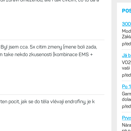
PO
3000
Mode
Zákl
verz
pře
Byl jsem cca. 5x citim zmeny (mene boli zada,
 tim take nekdo zkusenosti (kombinace EMS +
Já b
VO2m
vaši
pře
Po 1
Garm
dola
n pocit, jak se do těla vlévají endrofiny, je k
výra
pře
Prvn
Nára
se n