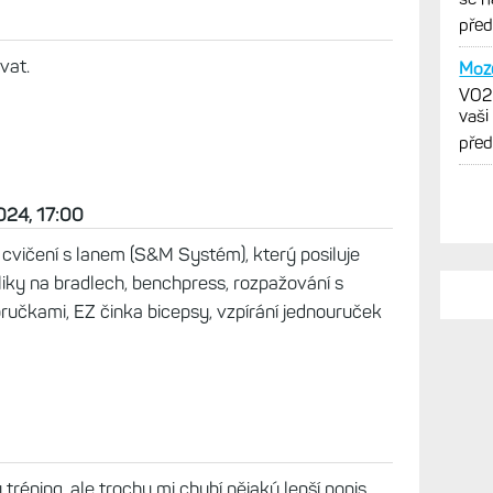
obr
pře
vat.
Moze
VO2m
vaši
pře
024, 17:00
cvičení s lanem (S&M Systém), který posiluje
 kliky na bradlech, benchpress, rozpažování s
ručkami, EZ činka bicepsy, vzpírání jednouruček
ý tréning, ale trochu mi chybí nějaký lepší popis