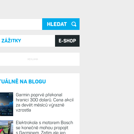
ání
ZÁŽITKY
E-SHOP
REKLAMA
TUÁLNĚ NA BLOGU
Garmin poprvé překonal
hranici 300 dolarů. Cena akcií
za devět měsíců výrazně
vzrostla
Elektrokola s motorem Bosch
se konečně mohou propojit
s Garminem. Zatím ale jen