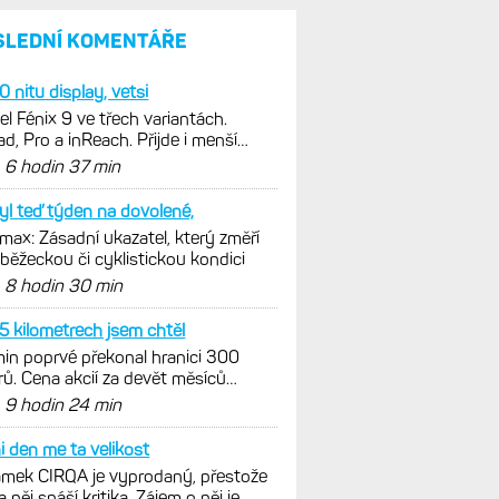
SLEDNÍ KOMENTÁŘE
 nitu display, vetsi
l Fénix 9 ve třech variantách.
ad, Pro a inReach. Přijde i menší
e 43 mm a také solární...
d
6 hodin 37 min
yl teď týden na dovolené,
ax: Zásadní ukazatel, který změří
 běžeckou či cyklistickou kondici
d
8 hodin 30 min
5 kilometrech jsem chtěl
in poprvé překonal hranici 300
rů. Cena akcií za devět měsíců
zně vzrostla
d
9 hodin 24 min
i den me ta velikost
mek CIRQA je vyprodaný, přestože
a něj snáší kritika. Zájem o něj je