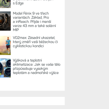
s Edge
Model Fénix 9 ve třech
variantách. Základ, Pro
a inReach. Přijde i menší
verze 43 mm a také solární
MIP
VO2max: Zásadní ukazatel,
který změří vaši běžeckou či
cyklistickou kondici
Výšková a teplotní
aklimatizace: Jak se vaše tělo
přizpůsobuje vysokým
teplotám a nadmořské výšce