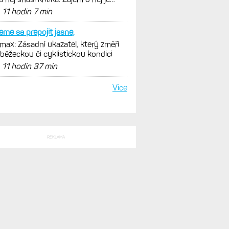
ovský
d
11 hodin 7 min
me sa prepojit jasne,
ax: Zásadní ukazatel, který změří
 běžeckou či cyklistickou kondici
d
11 hodin 37 min
Více
REKLAMA