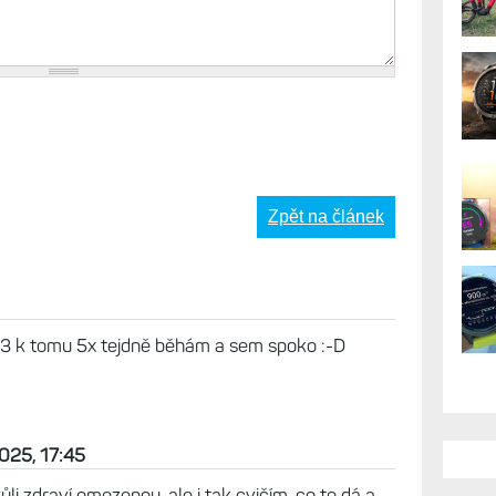
Zpět na článek
<3 k tomu 5x tejdně běhám a sem spoko :-D
2025, 17:45
i zdraví omezenou, ale i tak cvičím, co to dá a