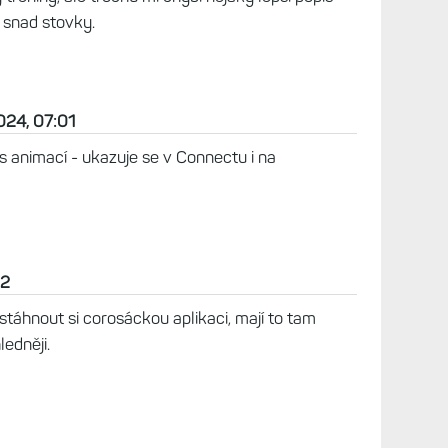
h snad stovky.
024, 07:01
 animací - ukazuje se v Connectu i na
02
stáhnout si corosáckou aplikaci, mají to tam
edněji.