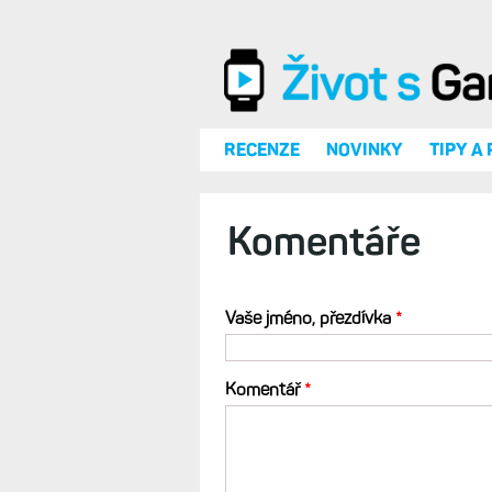
Přejít k hlavnímu obsahu
RECENZE
NOVINKY
TIPY A
Komentáře
Vaše jméno, přezdívka
*
Komentář
*