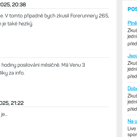
2025, 20:38
PO
de. V tomto případně bych zkusil Forerunnery 265,
Plně
n je také hezký.
Zkuš
jedn
vytk
pře
Jsou
Zkuš
4 hodiny posilování měsíčně. Má Venu 3
jedn
íky za info.
vytk
pře
Dobr
Zkuš
jedn
2025, 21:22
vytk
pře
e...
Na u
Live
spor