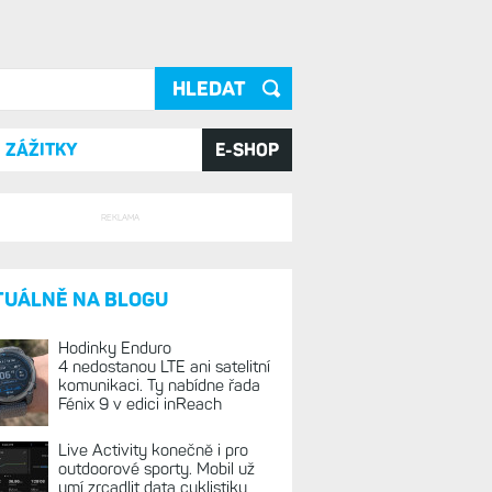
ání
ZÁŽITKY
E-SHOP
REKLAMA
TUÁLNĚ NA BLOGU
Hodinky Enduro
4 nedostanou LTE ani satelitní
komunikaci. Ty nabídne řada
Fénix 9 v edici inReach
Live Activity konečně i pro
outdoorové sporty. Mobil už
umí zrcadlit data cyklistiky,