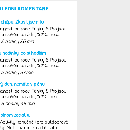
SLEDNÍ KOMENTÁŘE
 chápu. Zkusit jsem to
enosti po roce: Fénixy 8 Pro jsou
ím slovem parádní, těžko něco
nout. Ale ta nositelnost
d
2 hodiny 26 min
 hodinky, co si hodlám
enosti po roce: Fénixy 8 Pro jsou
ím slovem parádní, těžko něco
nout. Ale ta nositelnost
d
2 hodiny 57 min
ý den, nemáte v plánu
enosti po roce: Fénixy 8 Pro jsou
ím slovem parádní, těžko něco
nout. Ale ta nositelnost
d
3 hodiny 48 min
plnom zaciatku
 Activity konečně i pro outdoorové
ty. Mobil už umí zrcadlit data