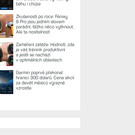
běhu i chůze
Zkušenosti po roce: Fénixy
8 Pro jsou jedním slovem
parádní, těžko něco vytknout.
Ale ta nositelnost
Zaměření zátěže: Hodnotí, zda
je váš trénink produktivní
a jestli se nachází
v optimálních oblastech
Garmin poprvé překonal
hranici 300 dolarů. Cena akcií
za devět měsíců výrazně
vzrostla