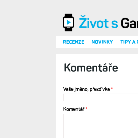
Přejít k hlavnímu obsahu
RECENZE
NOVINKY
TIPY A
Komentáře
Vaše jméno, přezdívka
*
Komentář
*