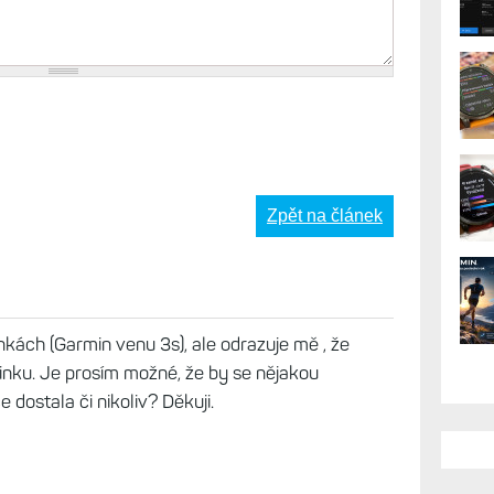
Zpět na článek
nkách (Garmin venu 3s), ale odrazuje mě , že
ninku. Je prosím možné, že by se nějakou
 dostala či nikoliv? Děkuji.