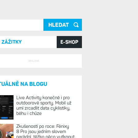
ání
ZÁŽITKY
E-SHOP
REKLAMA
TUÁLNĚ NA BLOGU
Live Activity konečně i pro
outdoorové sporty. Mobil už
umí zrcadlit data cyklistiky,
běhu i chůze
Zkušenosti po roce: Fénixy
8 Pro jsou jedním slovem
parádní, těžko něco vytknout.