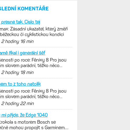
SLEDNÍ KOMENTÁŘE
 presne tak. Cislo tej
ax: Zásadní ukazatel, který změří
 běžeckou či cyklistickou kondici
d
2 hodiny 16 min
amé říkal i generální šéf
enosti po roce: Fénixy 8 Pro jsou
ím slovem parádní, těžko něco
nout. Ale ta nositelnost
d
2 hodiny 18 min
sem to z toho natolik
enosti po roce: Fénixy 8 Pro jsou
ím slovem parádní, těžko něco
nout. Ale ta nositelnost
d
2 hodiny 22 min
 mi přijde, že Edge 1040
trokola s motorem Bosch se
čně mohou propojit s Garminem.