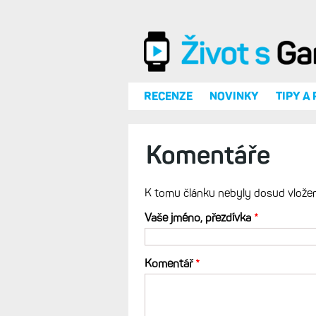
Přejít k hlavnímu obsahu
RECENZE
NOVINKY
TIPY A
Komentáře
K tomu článku nebyly dosud vlože
Vaše jméno, přezdívka
*
Komentář
*