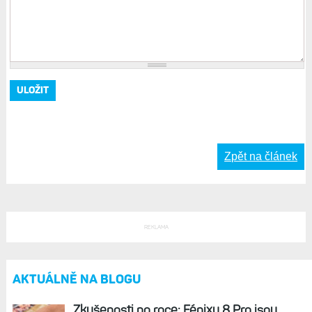
Zpět na článek
REKLAMA
AKTUÁLNĚ NA BLOGU
Zkušenosti po roce: Fénixy 8 Pro jsou