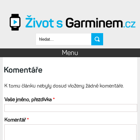
Přejít k hlavnímu obsahu
Vyhledávání
Menu
Komentáře
K tomu článku nebyly dosud vloženy žádné komentáře.
Vaše jméno, přezdívka
*
Komentář
*