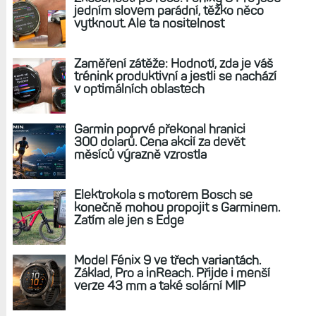
jedním slovem parádní, těžko něco
vytknout. Ale ta nositelnost
Zaměření zátěže: Hodnotí, zda je váš
trénink produktivní a jestli se nachází
v optimálních oblastech
Garmin poprvé překonal hranici
300 dolarů. Cena akcií za devět
měsíců výrazně vzrostla
Elektrokola s motorem Bosch se
konečně mohou propojit s Garminem.
Zatím ale jen s Edge
Model Fénix 9 ve třech variantách.
Základ, Pro a inReach. Přijde i menší
verze 43 mm a také solární MIP