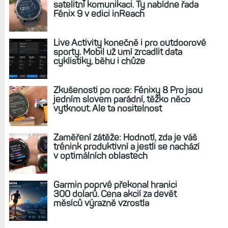
satelitní komunikaci. Ty nabídne řada
Fénix 9 v edici inReach
Live Activity konečně i pro outdoorové
sporty. Mobil už umí zrcadlit data
cyklistiky, běhu i chůze
Zkušenosti po roce: Fénixy 8 Pro jsou
jedním slovem parádní, těžko něco
vytknout. Ale ta nositelnost
Zaměření zátěže: Hodnotí, zda je váš
trénink produktivní a jestli se nachází
v optimálních oblastech
Garmin poprvé překonal hranici
300 dolarů. Cena akcií za devět
měsíců výrazně vzrostla