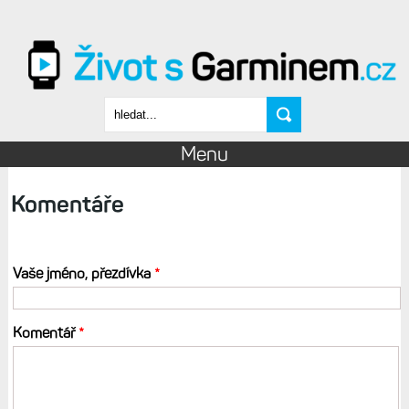
Přejít k hlavnímu obsahu
Vyhledávání
Menu
Komentáře
Vaše jméno, přezdívka
*
Komentář
*