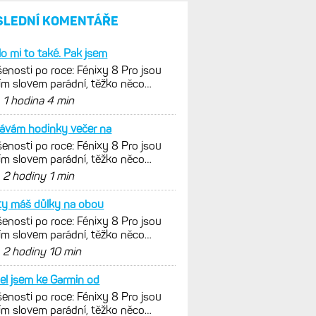
SLEDNÍ KOMENTÁŘE
lo mi to také. Pak jsem
enosti po roce: Fénixy 8 Pro jsou
ím slovem parádní, těžko něco
nout. Ale ta nositelnost
d
1 hodina 4 min
ávám hodinky večer na
enosti po roce: Fénixy 8 Pro jsou
ím slovem parádní, těžko něco
nout. Ale ta nositelnost
d
2 hodiny 1 min
ty máš důlky na obou
enosti po roce: Fénixy 8 Pro jsou
ím slovem parádní, těžko něco
nout. Ale ta nositelnost
d
2 hodiny 10 min
el jsem ke Garmin od
enosti po roce: Fénixy 8 Pro jsou
ím slovem parádní, těžko něco