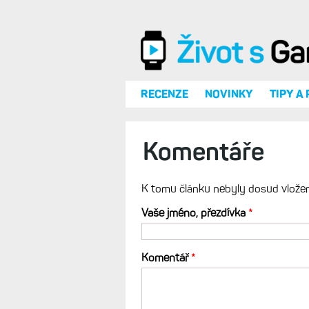
Přejít k hlavnímu obsahu
RECENZE
NOVINKY
TIPY A
Komentáře
K tomu článku nebyly dosud vlože
Vaše jméno, přezdívka
*
Komentář
*