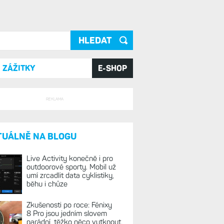
ání
ZÁŽITKY
E-SHOP
REKLAMA
TUÁLNĚ NA BLOGU
Live Activity konečně i pro
outdoorové sporty. Mobil už
umí zrcadlit data cyklistiky,
běhu i chůze
Zkušenosti po roce: Fénixy
8 Pro jsou jedním slovem
parádní, těžko něco vytknout.