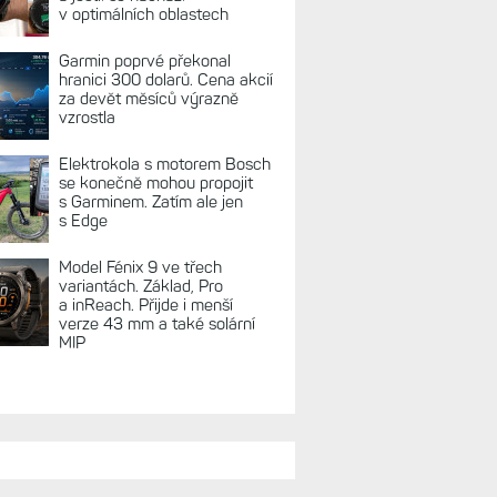
v optimálních oblastech
Garmin poprvé překonal
hranici 300 dolarů. Cena akcií
za devět měsíců výrazně
vzrostla
Elektrokola s motorem Bosch
se konečně mohou propojit
s Garminem. Zatím ale jen
s Edge
Model Fénix 9 ve třech
variantách. Základ, Pro
a inReach. Přijde i menší
verze 43 mm a také solární
MIP