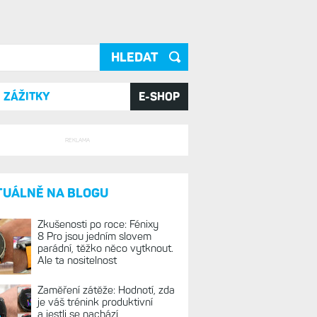
ání
ZÁŽITKY
E-SHOP
REKLAMA
TUÁLNĚ NA BLOGU
Zkušenosti po roce: Fénixy
8 Pro jsou jedním slovem
parádní, těžko něco vytknout.
Ale ta nositelnost
Zaměření zátěže: Hodnotí, zda
je váš trénink produktivní
a jestli se nachází