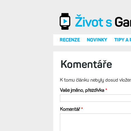
Přejít k hlavnímu obsahu
RECENZE
NOVINKY
TIPY A
Komentáře
K tomu článku nebyly dosud vlože
Vaše jméno, přezdívka
*
Komentář
*