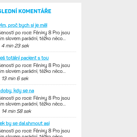
SLEDNÍ KOMENTÁŘE
evím, proč bych si je měl
enosti po roce: Fénixy 8 Pro jsou
ím slovem parádní, těžko něco
nout. Ale ta nositelnost
d
4 min 23 sek
seš totální pacient s tou
enosti po roce: Fénixy 8 Pro jsou
ím slovem parádní, těžko něco
nout. Ale ta nositelnost
d
13 min 6 sek
doby, kdy se na
enosti po roce: Fénixy 8 Pro jsou
ím slovem parádní, těžko něco
nout. Ale ta nositelnost
d
14 min 58 sek
ek by se dal.shrnout asi
enosti po roce: Fénixy 8 Pro jsou
ím slovem parádní, těžko něco