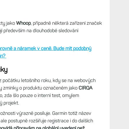
kty jako
Whoop
, případně některá zařízení značek
ují především na dlouhodobé sledování
 úrovně a náramek v ceně. Bude mít podobný
in?
čky
 z počátku letošního roku, kdy se na webových
ly zmínky o produktu označeném jako
CIRQA
o, zda šlo pouze o interní test, omylem
 projekt.
žnosti výrazně posiluje. Garmin totiž název
le postupně rozšiřuje registrace i do dalších
povídá přípravám na globální uvedení než