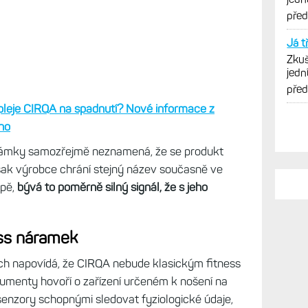
vytk
pře
Já t
Zkuš
jedn
vytk
pře
leje CIRQA na spadnutí? Nové informace z
no
námky samozřejmě neznamená, že se produkt
šak výrobce chrání stejný název současně ve
opě,
bývá to poměrně silný signál, že s jeho
ess náramek
ch napovídá, že CIRQA nebude klasickým fitness
umenty hovoří o zařízení určeném k nošení na
enzory schopnými sledovat fyziologické údaje,