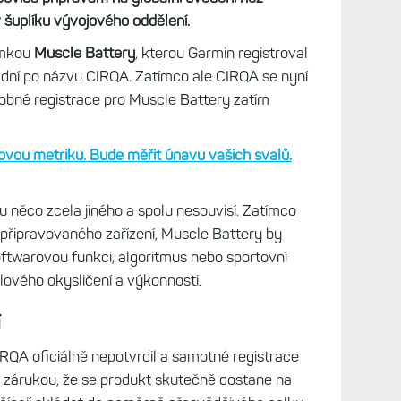
v šuplíku vývojového oddělení.
ámkou
Muscle Battery
, kterou Garmin registroval
 dní po názvu CIRQA. Zatímco ale CIRQA se nyní
dobné registrace pro Muscle Battery zatím
vou metriku. Bude měřit únavu vašich svalů.
u něco zcela jiného a spolu nesouvisí. Zatímco
připravovaného zařízení, Muscle Battery by
twarovou funkci, algoritmus nebo sportovní
lového okysličení a výkonnosti.
í
IRQA oficiálně nepotvrdil a samotné registrace
zárukou, že se produkt skutečně dostane na