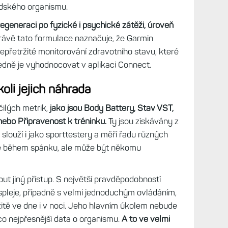
lidského organismu.
regeneraci po fyzické i psychické zátěži, úroveň
rávě tato formulace naznačuje, že Garmin
epřetržité monitorování zdravotního stavu, které
ledně je vyhodnocovat v aplikaci Connect.
oli jejich náhrada
čilých metrik,
jako jsou Body Battery, Stav VST,
nebo Připravenost k tréninku.
Ty jsou získávány z
louží i jako sporttestery a měří řadu různých
avně během spánku, ale může být někomu
t jiný přístup. S největší pravděpodobností
ispleje, případně s velmi jednoduchým ovládáním,
žitě ve dne i v noci. Jeho hlavním úkolem nebude
co nejpřesnější data o organismu.
A to ve velmi