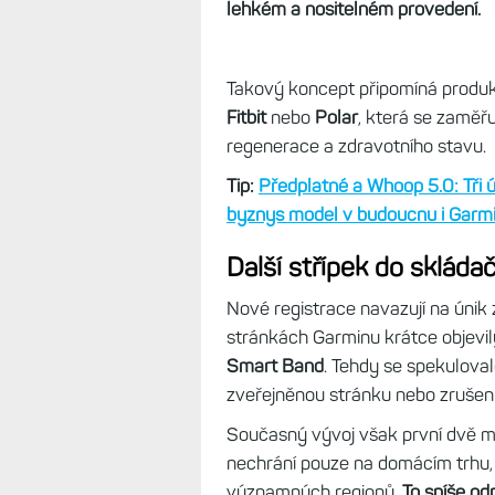
lehkém a nositelném provedení.
Takový koncept připomíná produ
Fitbit
nebo
Polar
, která se zaměř
regenerace a zdravotního stavu.
Tip:
Předplatné a Whoop 5.0: Tři
byznys model v budoucnu i Garm
Další střípek do skláda
Nové registrace navazují na únik
stránkách Garminu krátce objevi
Smart Band
. Tehdy se spekuloval
zveřejněnou stránku nebo zrušený
Současný vývoj však první dvě mo
nechrání pouze na domácím trhu, a
významných regionů.
To spíše od