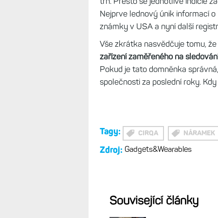
trh. Přesto se jednotlivé indicie 
Nejprve lednový únik informací o
známky v USA a nyní další regist
Vše zkrátka nasvědčuje tomu, ž
zařízení zaměřeného na sledování
Pokud je tato domněnka správná, 
společnosti za poslední roky. Kd
Tagy:
CIRQA
NÁRAMEK
Zdroj:
Gadgets&Wearables
Související články