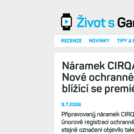
Přejít k hlavnímu obsahu
RECENZE
NOVINKY
TIPY A
Náramek CIRQA 
Nové ochranné
blížící se premi
9.7.2026
Připravovaný náramek CIRQA
únorové registraci ochrann
stejné označení objevilo tak