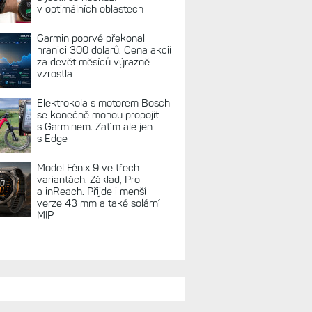
v optimálních oblastech
Garmin poprvé překonal
hranici 300 dolarů. Cena akcií
za devět měsíců výrazně
vzrostla
Elektrokola s motorem Bosch
se konečně mohou propojit
s Garminem. Zatím ale jen
s Edge
Model Fénix 9 ve třech
variantách. Základ, Pro
a inReach. Přijde i menší
verze 43 mm a také solární
MIP