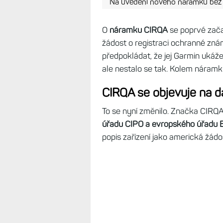
Na uvedení nového náramku bez d
O
náramku CIRQA
se poprvé zača
žádost o registraci ochranné zná
předpokládat, že jej Garmin ukáže
ale nestalo se tak. Kolem náramk
CIRQA se objevuje na da
To se nyní změnilo. Značka CIRQ
úřadu CIPO a evropského úřadu 
popis zařízení jako americká žádo