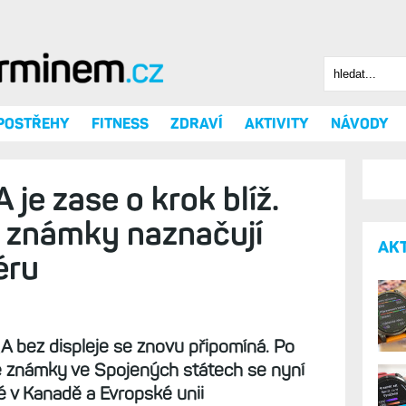
Hledat
Vyhledáv
 POSTŘEHY
FITNESS
ZDRAVÍ
AKTIVITY
NÁVODY
je zase o krok blíž.
 známky naznačují
AK
éru
 bez displeje se znovu připomíná. Po
é známky ve Spojených státech se nyní
é v Kanadě a Evropské unii