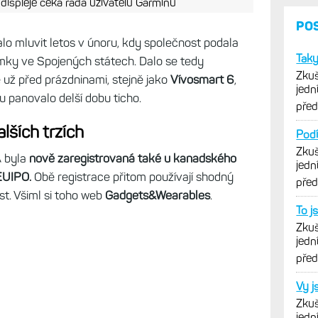
ispleje čeká řada uživatelů Garminu
PO
lo mluvit letos v únoru, kdy společnost podala
Tak
mky ve Spojených státech. Dalo se tedy
Zkuš
 už před prázdninami, stejně jako
Vívosmart 6
,
jedn
u panovalo delší dobu ticho.
vytk
pře
lších trzích
Podí
Zkuš
A byla
nově zaregistrovaná také u kanadského
jedn
EUIPO.
Obě registrace přitom používají shodný
vytk
pře
st. Všiml si toho web
Gadgets&Wearables
.
To j
Zkuš
jedn
vytk
pře
Vy j
Zkuš
jedn