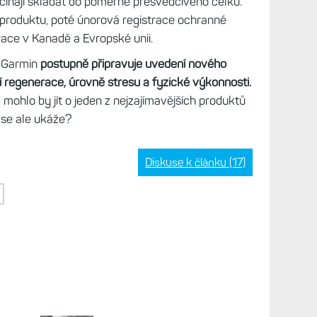
začínají skládat do poměrně přesvědčivého celku.
 produktu, poté únorová registrace ochranné
race v Kanadě a Evropské unii.
e Garmin
postupně připravuje uvedení nového
 regenerace, úrovně stresu a fyzické výkonnosti.
mohlo by jít o jeden z nejzajímavějších produktů
y se ale ukáže?
Diskuse k článku (17)