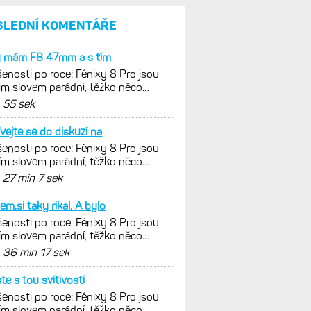
SLEDNÍ KOMENTÁŘE
y mám F8 47mm a s tím
enosti po roce: Fénixy 8 Pro jsou
ím slovem parádní, těžko něco
nout. Ale ta nositelnost
d
55 sek
vejte se do diskuzí na
enosti po roce: Fénixy 8 Pro jsou
ím slovem parádní, těžko něco
nout. Ale ta nositelnost
d
27 min 7 sek
sem.si taky rikal. A bylo
enosti po roce: Fénixy 8 Pro jsou
ím slovem parádní, těžko něco
nout. Ale ta nositelnost
d
36 min 17 sek
ste s tou svítivostí
enosti po roce: Fénixy 8 Pro jsou
ím slovem parádní, těžko něco