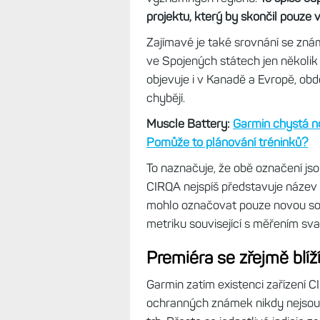
projektu, který by skončil pouze 
Zajímavé je také srovnání se zn
ve Spojených státech jen několik
objevuje i v Kanadě a Evropě, ob
chybějí.
Muscle Battery:
Garmin chystá no
Pomůže to plánování tréninků?
To naznačuje, že obě označení jso
CIRQA nejspíš představuje název 
mohlo označovat pouze novou sof
metriku související s měřením sva
Premiéra se zřejmě blíž
Garmin zatím existenci zařízení C
ochranných známek nikdy nejsou 