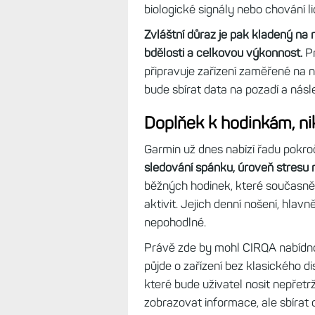
biologické signály nebo chování 
Zvláštní důraz je pak kladený na 
bdělosti a celkovou výkonnost.
P
připravuje zařízení zaměřené na n
bude sbírat data na pozadí a nás
Doplňek k hodinkám, nik
Garmin už dnes nabízí řadu pokro
sledování spánku, úroveň stresu 
běžných hodinek, které současně s
aktivit. Jejich denní nošení, hl
nepohodlné.
Právě zde by mohl CIRQA nabídnou
půjde o zařízení bez klasického d
které bude uživatel nosit nepřetr
zobrazovat informace, ale sbírat 