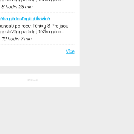
nout. Ale ta nositelnost
d
8 hodin 25 min
řeba nedostanu rukavice
enosti po roce: Fénixy 8 Pro jsou
ím slovem parádní, těžko něco
nout. Ale ta nositelnost
d
10 hodin 7 min
Více
REKLAMA