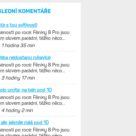
SLEDNÍ KOMENTÁŘE
ste s tou svítivostí
enosti po roce: Fénixy 8 Pro jsou
ím slovem parádní, těžko něco
nout. Ale ta nositelnost
d
1 hodina 35 min
řeba nedostanu rukavice
enosti po roce: Fénixy 8 Pro jsou
ím slovem parádní, těžko něco
nout. Ale ta nositelnost
d
3 hodiny 17 min
olo urcite, na beh pod 10
enosti po roce: Fénixy 8 Pro jsou
ím slovem parádní, těžko něco
nout. Ale ta nositelnost
d
4 hodiny 2 min
k ale, jakmile máš pod 10
enosti po roce: Fénixy 8 Pro jsou
ím slovem parádní, těžko něco