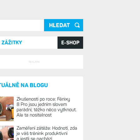
ání
ZÁŽITKY
E-SHOP
REKLAMA
TUÁLNĚ NA BLOGU
Zkušenosti po roce: Fénixy
8 Pro jsou jedním slovem
parádní, těžko něco vytknout.
Ale ta nositelnost
Zaměření zátěže: Hodnotí, zda
je váš trénink produktivní
a jestli se nachází