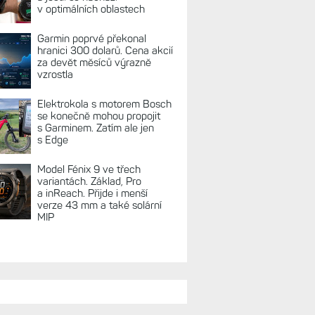
v optimálních oblastech
Garmin poprvé překonal
hranici 300 dolarů. Cena akcií
za devět měsíců výrazně
vzrostla
Elektrokola s motorem Bosch
se konečně mohou propojit
s Garminem. Zatím ale jen
s Edge
Model Fénix 9 ve třech
variantách. Základ, Pro
a inReach. Přijde i menší
verze 43 mm a také solární
MIP