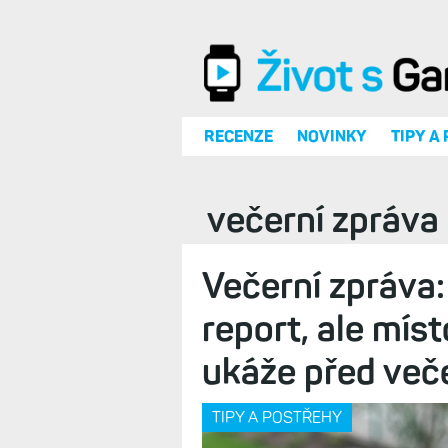
Přejít k hlavnímu obsahu
RECENZE
NOVINKY
TIPY A
večerní zpráva
Večerní zpráva:
report, ale mís
ukáže před več
TIPY A POSTŘEHY