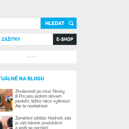
ání
ZÁŽITKY
E-SHOP
REKLAMA
TUÁLNĚ NA BLOGU
Zkušenosti po roce: Fénixy
8 Pro jsou jedním slovem
parádní, těžko něco vytknout.
Ale ta nositelnost
Zaměření zátěže: Hodnotí, zda
je váš trénink produktivní
a jestli se nachází