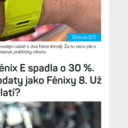
Diskuze (61)
odejci nabízí o dva tisíce levněji. Za tu cenu jde o
klamat prakticky nikoho
énix E spadla o 30 %.
daty jako Fénixy 8. Už
latí?