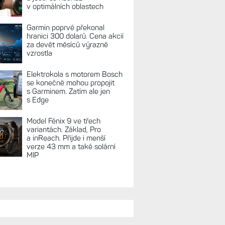
v optimálních oblastech
Garmin poprvé překonal
hranici 300 dolarů. Cena akcií
za devět měsíců výrazně
vzrostla
Elektrokola s motorem Bosch
se konečně mohou propojit
s Garminem. Zatím ale jen
s Edge
Model Fénix 9 ve třech
variantách. Základ, Pro
a inReach. Přijde i menší
verze 43 mm a také solární
MIP