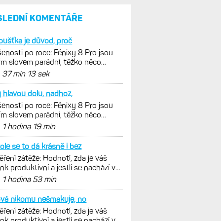
SLEDNÍ KOMENTÁŘE
loušťka je důvod, proč
enosti po roce: Fénixy 8 Pro jsou
ím slovem parádní, těžko něco
nout. Ale ta nositelnost
d
37 min 13 sek
y hlavou dolu, nadhoz,
enosti po roce: Fénixy 8 Pro jsou
ím slovem parádní, těžko něco
nout. Ale ta nositelnost
d
1 hodina 19 min
ole se to dá krásně i bez
ření zátěže: Hodnotí, zda je váš
ink produktivní a jestli se nachází v
málních oblastech
d
1 hodina 53 min
ová nikomu nešmakuje, no
ření zátěže: Hodnotí, zda je váš
ink produktivní a jestli se nachází v