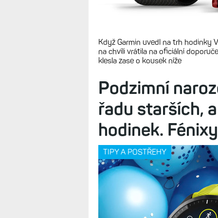
Když Garmin uvedl na trh hodinky Ve
na chvíli vrátila na oficiální dopor
klesla zase o kousek níže
Podzimní naroze
řadu starších, 
hodinek. Fénixy
TIPY A POSTŘEHY