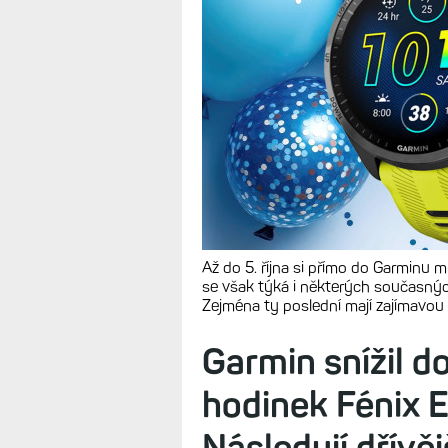
Až do 5. října si přímo do Garminu 
se však týká i některých současných 
Zejména ty poslední mají zajímavou
Garmin snížil 
hodinek Fénix E
Následují dřívěj