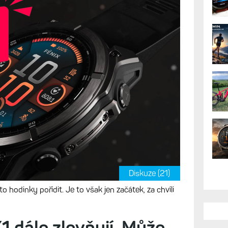
Diskuze (21)
to hodinky pořídit. Je to však jen začátek, za chvíli
 dále zlevňují. Může