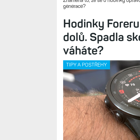
Znamená to, že se o hodinky opravd
generace?
Hodinky Foreru
dolů. Spadla sk
váháte?
TIPY A POSTŘEHY