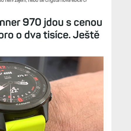
u není zájem, nebo se chystá nová edice či
nner 970 jdou s cenou
oro o dva tisíce. Ještě