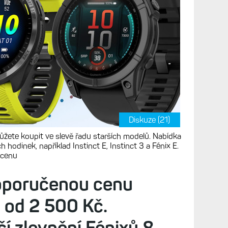
Diskuze (21)
můžete koupit ve slevě řadu starších modelů. Nabídka
hodinek, například Instinct E, Instinct 3 a Fénix E.
 cenu
doporučenou cenu
 od 2 500 Kč.
ší zlevnění Fénixů 8