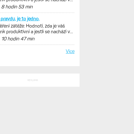
málních oblastech
d
8 hodin 53 min
pravdu, je to jedno,
ření zátěže: Hodnotí, zda je váš
ink produktivní a jestli se nachází v
málních oblastech
d
10 hodin 47 min
Více
REKLAMA