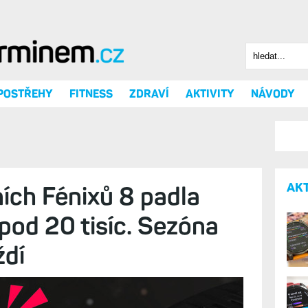
Hledat
Vyhledáv
 POSTŘEHY
FITNESS
ZDRAVÍ
AKTIVITY
NÁVODY
AK
ích Fénixů 8 padla
pod 20 tisíc. Sezóna
ždí