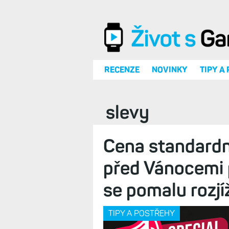
Přejít k hlavnímu obsahu
RECENZE
NOVINKY
TIPY A
slevy
Cena standardn
před Vánocemi 
se pomalu rozjí
TIPY A POSTŘEHY