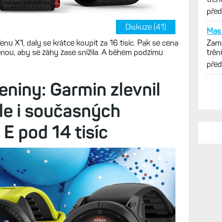
opti
pře
Diskuze (41)
Mas 
nu X1, daly se krátce koupit za 16 tisíc. Pak se cena
Zamě
učenou, aby se záhy zase snížila. A během podzimu
trén
opti
pře
niny: Garmin zlevnil
ale i současných
 E pod 14 tisíc