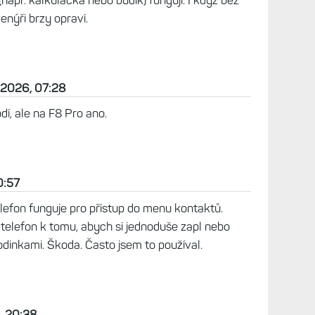
(např. kalkulačka nebo budík) fungují. I když bez
enýři brzy opraví.
 2026, 07:28
dí, ale na F8 Pro ano.
0:57
elefon funguje pro přístup do menu kontaktů.
telefon k tomu, abych si jednoduše zapl nebo
hodinkami. Škoda. Často jsem to používal.
, 20:38