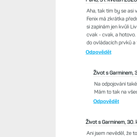
Aha, tak tím by se asi 
Fenix má zkrátka předn
si zapínám jen kvůli Li
cvak - cvak, a hotovo. 
do ovládacích prvků a t
Odpovědět
Život s Garminem, 
Na odpojování také
Mám to tak na všech
Odpovědět
Život s Garminem, 30.
Ani jsem nevěděl, že to