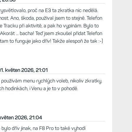
vysvětlovalo, proč na E3 ta zkratka nic nedělá.
ost. Ano, škoda, používal jsem to stejně. Telefon
ve Tracku při aktivitě, a pak ho vypínám. Bylo to
Akorát ... bacha! Teď jsem zkoušel přidat Telefon
am to funguje jako dřív! Takže alespoň že tak :-)
31. květen 2026, 21:01
 používám menu rychlých voleb, nikoliv zkratky.
 hodinkách, i Venu a je to v pohodě.
 květen 2026, 21:04
 bylo dřív jinak, na F8 Pro to také vyhodí