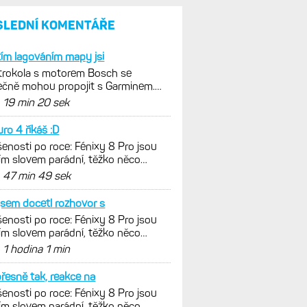
SLEDNÍ KOMENTÁŘE
tím lagováním mapy jsi
trokola s motorem Bosch se
čně mohou propojit s Garminem.
m ale jen s Edge
d
19 min 20 sek
ro 4 říkáš :D
enosti po roce: Fénixy 8 Pro jsou
ím slovem parádní, těžko něco
nout. Ale ta nositelnost
d
47 min 49 sek
jsem docetl rozhovor s
enosti po roce: Fénixy 8 Pro jsou
ím slovem parádní, těžko něco
nout. Ale ta nositelnost
d
1 hodina 1 min
řesně tak, reakce na
enosti po roce: Fénixy 8 Pro jsou
ím slovem parádní, těžko něco