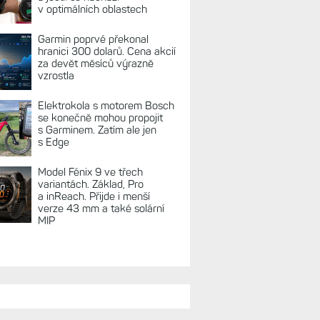
v optimálních oblastech
Garmin poprvé překonal
hranici 300 dolarů. Cena akcií
za devět měsíců výrazně
vzrostla
Elektrokola s motorem Bosch
se konečně mohou propojit
s Garminem. Zatím ale jen
s Edge
Model Fénix 9 ve třech
variantách. Základ, Pro
a inReach. Přijde i menší
verze 43 mm a také solární
MIP