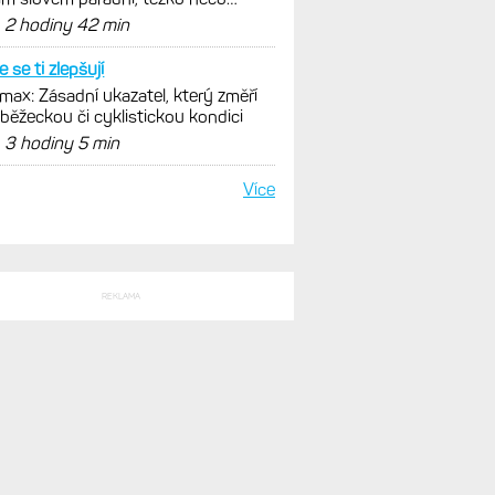
nout. Ale ta nositelnost
d
2 hodiny 42 min
e se ti zlepšují
ax: Zásadní ukazatel, který změří
 běžeckou či cyklistickou kondici
d
3 hodiny 5 min
Více
REKLAMA