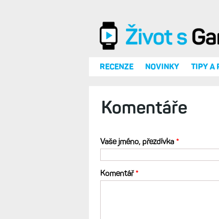
Přejít k hlavnímu obsahu
RECENZE
NOVINKY
TIPY A
Komentáře
Vaše jméno, přezdívka
*
Komentář
*