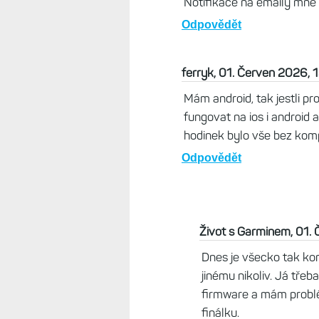
Notifikace na emaily mně n
Odpovědět
ferryk, 01. Červen 2026, 
Mám android, tak jestli p
fungovat na ios i android
hodinek bylo vše bez komp
Odpovědět
Život s Garminem, 01.
Dnes je všecko tak kom
jinému nikoliv. Já tře
firmware a mám problé
finálku.