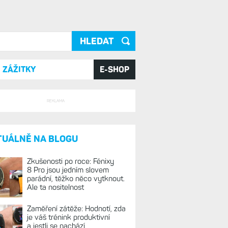
ání
ZÁŽITKY
E-SHOP
REKLAMA
TUÁLNĚ NA BLOGU
Zkušenosti po roce: Fénixy
8 Pro jsou jedním slovem
parádní, těžko něco vytknout.
Ale ta nositelnost
Zaměření zátěže: Hodnotí, zda
je váš trénink produktivní
a jestli se nachází