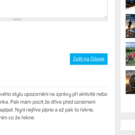
Zpět na článek
vého stylu upozornění na zprávy při aktivitě nebo
inka. Pak mám pocit že dříve před oznámení
apípal. Nyní nejříve pípne a až pak to řekne,
rním co že řekne.