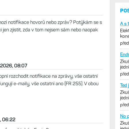
PO
chozí notifikace hovorů nebo zpráv? Potýkám se s
A s 
i jen zjistit, zda v tom nejsem sám nebo naopak
Elek
kone
Zatí
pře
Endu
Zkuš
n 2026, 08:07
jedn
vytk
pře
pní rozchodit notifikace na zprávy, vše ostatní
ungují e-maily, vše ostatní ano (FR 255). V obou
Ted 
Zkuš
jedn
vytk
pře
No p
, 06:22
Zkuš
jedn