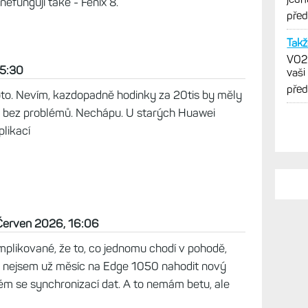
efungují také - Fenix 8.
vytk
pře
Takž
VO2m
15:30
vaši
pře
roto. Nevím, kazdopadně hodinky za 20tis by měly
 a bez problémů. Nechápu. U starých Huawei
likací
 Červen 2026, 16:06
plikované, že to, co jednomu chodí v pohodě,
ba nejsem už měsíc na Edge 1050 nahodit nový
m se synchronizací dat. A to nemám betu, ale