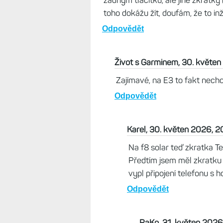
žádným tlačítku, ale jiné zkratky 
toho dokážu žít, doufám, že to inž
Odpovědět
Život s Garminem, 30. květen
Zajímavé, na E3 to fakt necho
Odpovědět
Karel, 30. květen 2026, 2
Na f8 solar teď zkratka T
Předtím jsem měl zkratku 
vypl připojení telefonu s 
Odpovědět
PaKo, 31. květen 2026