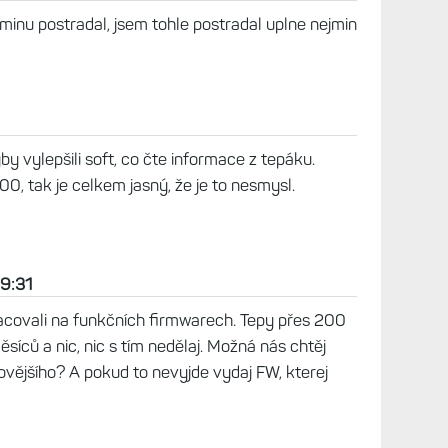
rminu postradal, jsem tohle postradal uplne nejmin
yby vylepšili soft, co čte informace z tepáku.
0, tak je celkem jasný, že je to nesmysl.
09:31
acovali na funkčních firmwarech. Tepy přes 200
ěsíců a nic, nic s tím nedělaj. Možná nás chtěj
ovějšího? A pokud to nevyjde vydaj FW, kterej