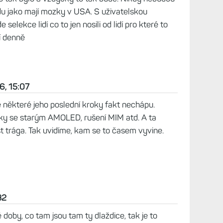
du jako mají mozky v USA. S uživatelskou
selekce lidí co to jen nosili od lidí pro které to
í denně
6, 15:07
 některé jeho poslední kroky fakt nechápu.
ky se starým AMOLED, rušení MIM atd. A ta
st trága. Tak uvidíme, kam se to časem vyvine.
32
 doby, co tam jsou tam ty dlaždice, tak je to