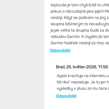
teplo,vše je tam chytré,lidi to cht
pokus o něco,stejně jako jejich 
nestojí. Když se podívám na jiný s
skupina lidí,kterým to nevadí,vyh
je,jak velká ta skupina bude za dv
nebudou Garmin. A myslím,že ten 
Garmin hodinek nestojí za moc se 
Odpovědět
Brad, 25. květen 2026, 11:56
Apple krachuje na internetu u
lidi rika" neexistuje. Je to j
vysledky v plusu ze mu tece d
Odpovědět