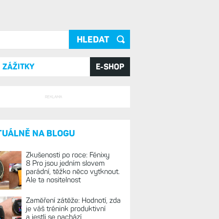
ání
ZÁŽITKY
E-SHOP
REKLAMA
TUÁLNĚ NA BLOGU
Zkušenosti po roce: Fénixy
8 Pro jsou jedním slovem
parádní, těžko něco vytknout.
Ale ta nositelnost
Zaměření zátěže: Hodnotí, zda
je váš trénink produktivní
a jestli se nachází