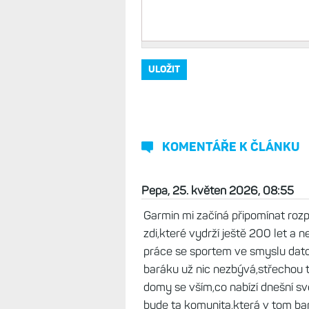
KOMENTÁŘE K ČLÁNKU
Pepa, 25. květen 2026, 08:55
Garmin mi začíná připomínat rozp
zdi,které vydrží ještě 200 let a 
práce se sportem ve smyslu dato
baráku už nic nezbývá,střechou t
domy se vším,co nabízí dnešní svě
bude ta komunita,která v tom ba