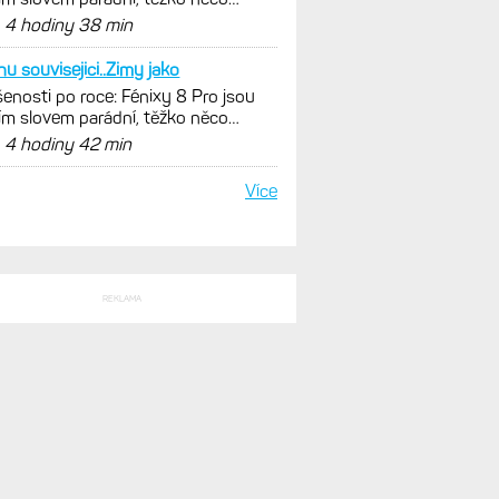
nout. Ale ta nositelnost
d
4 hodiny 38 min
hu souvisejici..Zimy jako
enosti po roce: Fénixy 8 Pro jsou
ím slovem parádní, těžko něco
nout. Ale ta nositelnost
d
4 hodiny 42 min
Více
REKLAMA