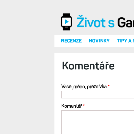
Přejít k hlavnímu obsahu
RECENZE
NOVINKY
TIPY A
Komentáře
Vaše jméno, přezdívka
*
Komentář
*