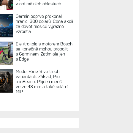
v optimálních oblastech
Garmin poprvé překonal
hranici 300 dolarů. Cena akcií
za devět měsíců výrazně
vzrostla
Elektrokola s motorem Bosch
se konečně mohou propojit
s Garminem. Zatím ale jen
s Edge
Model Fénix 9 ve třech
variantách. Základ, Pro
a inReach. Přijde i menší
verze 43 mm a také solární
MIP