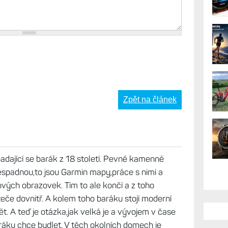
Zpět na článek
adající se barák z 18 století. Pevné kamenné
nespadnou,to jsou Garmin mapy,práce s nimi a
vých obrazovek. Tím to ale končí a z toho
eče dovnitř. A kolem toho baráku stojí moderní
t. A teď je otázka,jak velká je a vývojem v čase
ráku chce bydlet. V těch okolních domech je