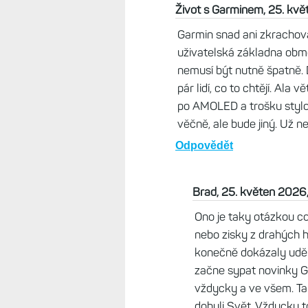
Život s Garminem, 25. kv
Garmin snad ani zkrachov
uživatelská základna obměn
nemusí být nutně špatně. 
pár lidí, co to chtějí. Ala
po AMOLED a trošku stylo
věčně, ale bude jiný. Už n
Odpovědět
Brad, 25. květen 2026
Ono je taky otázkou co
nebo zisky z drahých h
konečně dokázaly uděla
začne sypat novinky G
vždycky a ve všem. Tam
dobyli Svět. Vždycky t