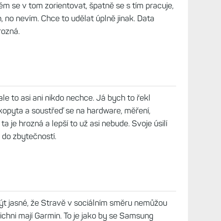
m se v tom zorientovat, špatně se s tím pracuje,
 no nevím. Chce to udělat úplně jinak. Data
rozná.
e to asi ani nikdo nechce. Já bych to řekl
kopyta a soustřeď se na hardware, měření,
 ta je hrozná a lepší to už asi nebude. Svoje úsilí
e do zbytečností.
být jasné, že Stravě v sociálním směru nemůžou
ichni mají Garmin. To je jako by se Samsung