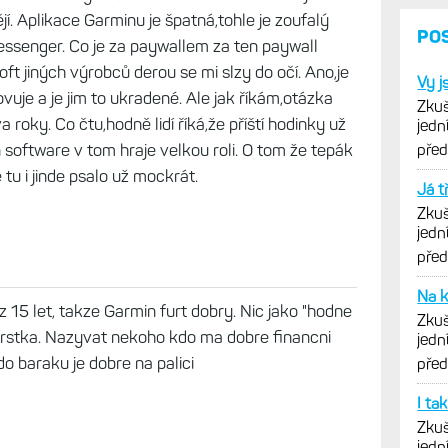
ějí. Aplikace Garminu je špatná,tohle je zoufalý
PO
Messenger. Co je za paywallem za ten paywall
oft jiných výrobců derou se mi slzy do očí. Ano,je
Vy j
ovuje a je jim to ukradené. Ale jak říkám,otázka
Zkuš
a roky. Co čtu,hodně lidí říká,že příští hodinky už
jedn
vytk
software v tom hraje velkou roli. O tom že tepák
pře
tu i jinde psalo už mockrát.
Já t
Zkuš
jedn
vytk
pře
Na k
z 15 let, takze Garmin furt dobry. Nic jako "hodne
Zkuš
en hrstka. Nazyvat nekoho kdo ma dobre financni
jedn
vytk
o baraku je dobre na palici
pře
I ta
Zkuš
jedn