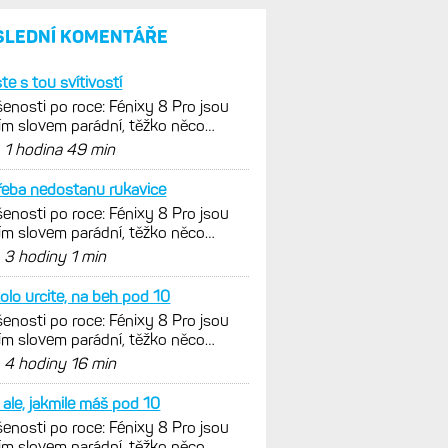
SLEDNÍ KOMENTÁŘE
ste s tou svítivostí
enosti po roce: Fénixy 8 Pro jsou
ím slovem parádní, těžko něco
nout. Ale ta nositelnost
d
1 hodina 49 min
řeba nedostanu rukavice
enosti po roce: Fénixy 8 Pro jsou
ím slovem parádní, těžko něco
nout. Ale ta nositelnost
d
3 hodiny 1 min
olo urcite, na beh pod 10
enosti po roce: Fénixy 8 Pro jsou
ím slovem parádní, těžko něco
nout. Ale ta nositelnost
d
4 hodiny 16 min
k ale, jakmile máš pod 10
enosti po roce: Fénixy 8 Pro jsou
ím slovem parádní, těžko něco