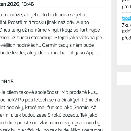
ěten 2026, 13:46
vytk
pře
at nemůže, ale jeho do budoucna se jeho
troc
í. Prostě míří trošku jinak než dřív. Ale to
Zkuš
Dnes taky už nemáme vinyl, i když se furt najde
jedn
vytk
 většina už hudbu streamuje. Stejně jako většina jde
pře
vějších hodinkách... Garmin tady s nám bude
ebude leader, ale jeden z mnoha. Tak jako Apple.
, 19:15
 je cílem takové společnosti. Mít prodané kusy
odinek? Po pěti letech se na čínských tržnicích
t hodinky, které mají funkce jako Garmin. Až
armin, tak budou zase 5 roků pozadu. Tak jako
 ti lidé prostě nic vlastního nevymyslí s čím by
o tak bylo a vždycky to tak bude. Nikdy nebudou