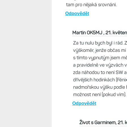
Martin OK5MJ , 20. květen 2026,
Můžu zodpovědně prohlásit, že 
nepomohla. Na 13 km trati podél 
225m n.m.) mám "nastoupáno" 
- a jediný - bod je tu Kunětická
trailová trasa podél řeky má re
těch 30m). Maximální výkon mi t
352W), přitom jsem běžel tzv. Z
tepu 118. Takže - výškoměr zcela
sloužit, bez hruďáku prakticky
Odpovědět
Život s Garminem, 21. květen
Mně na FR 955 to zase v tras