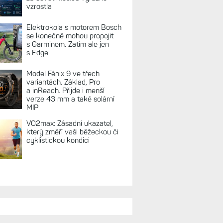
REKLAMA
TUÁLNĚ NA BLOGU
Zaměření zátěže: Hodnotí, zda
je váš trénink produktivní
a jestli se nachází
v optimálních oblastech
Garmin poprvé překonal
hranici 300 dolarů. Cena akcií