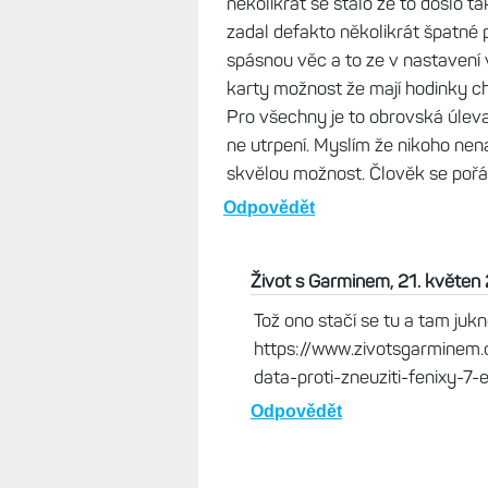
Venku je finálka 28.05, která už 
hodinky se chovají úplně standar
Odpovědět
Radek, 21. květen 2026, 15:42
No já přidám jeden poznatek který
do rodiny 4 různé Garmin hodinky
několikrát se stalo že to došlo 
zadal defakto několikrát špatné p
spásnou věc a to ze v nastavení v
karty možnost že mají hodinky chtí
Pro všechny je to obrovská úleva
ne utrpení. Myslím že nikoho nen
skvělou možnost. Člověk se pořád
Odpovědět