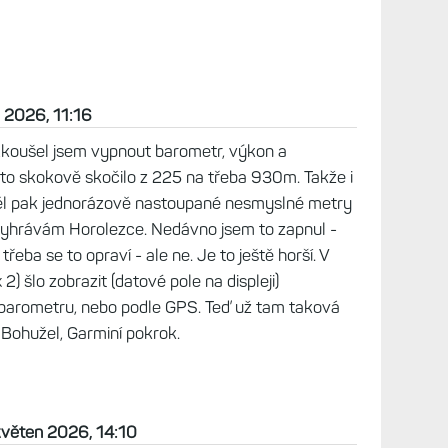
 19:41
ta beta s výškoměrem na FR955 absolutně nijak
Chrudimky v Pardubicích (n. výška přibližně
638m+, minimum 149m, maximum 383m (nejvyšší
 hora 306 m n.m. a ode mě 10 km daleko). Má
álně převýšení 30m+ (maximálně do 50m, ale spíš
o díky imaginárnímu stoupání dalo 894W (průměr
ónu 2 - 13,2 km za 1:24:29 průměr tempa 6:24,
 mimo, jako už dlouho. Jak tep - to nemůžu
 nevyběhnu (HRM600).
 2026, 06:53
e naměřilo čistou nulu - reklamoval jsem od té