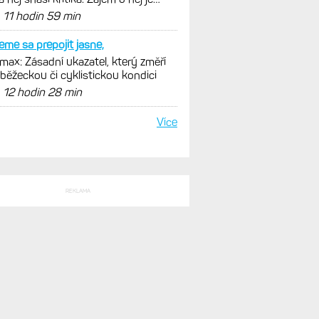
SLEDNÍ KOMENTÁŘE
 nitu display, vetsi
l Fénix 9 ve třech variantách.
ad, Pro a inReach. Přijde i menší