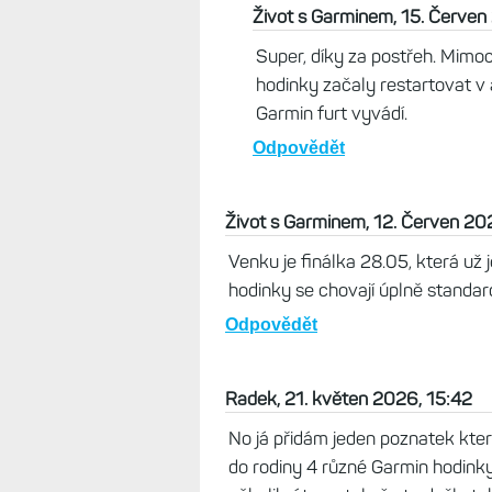
Rumik, 13. Červen 2026, 12:32
Já zatím zkusil jeden běh a tep
minutách běhu. Ale zatím jen jed
maká jak má
Odpovědět
Život s Garminem, 15. Červen
Super, díky za postřeh. Mimo
hodinky začaly restartovat v a
Garmin furt vyvádí.
Odpovědět
Život s Garminem, 12. Červen 20