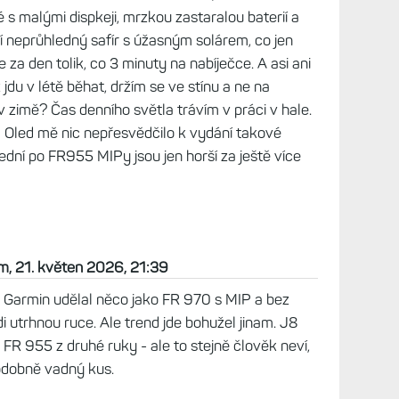
u s FR 955 a novou betou a mně se výškoměr
lně. Průběh nadmořské výšky, nastoupané i
prakticky shodně s Enduro 3. To je na
 květen 2026, 21:12
 před rokem, zrovna když to začínalo nenápadně
e hned, jak vyšly. A s ohledem na to, co Garmin
emám své 955 za co vyměnit, zvlášť když mé
rodejné. Takže si je nechávám dál. Na displej je
bře, mapy a navigace fungují. Pokud teda po nich
čítat cestu zpět na start. To odmítnou. Je nutné
pak dát výpočet zpět na start a pokračovat. Tak
t a nezůstat trčet někde v lese. Ideální hodinky by