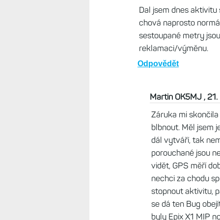
doby ok. Ale pravda je, že F
tam pro nějaká srovnání.
Odpovědět
Martin OK5MJ , 21. květen
Za tu nulu bych byl i rád
výškoměr, jenže občas mi 
s tímto vypnutým jsem m
a pravidelně ve výzvách 
zda náhodou to není SW a tř
dřívějších hodinkách (Fénix
nadmořskou výšku podle b
možnost není (pokud vím).
Odpovědět
Život s Garminem, 21. 