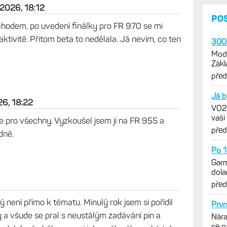
ak se zdá být opraven. Už nemám skok po 6
en běh tak tukam tukam ať to zůstane.jinak vše
 2026, 18:12
chodem, po uvedení finálky pro FR 970 se mi
ktivitě. Přitom beta to nedělala. Já nevím, co ten
26, 18:22