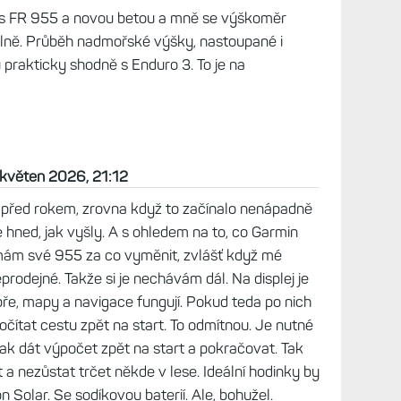
R 955 už aktivně nepoužívám, mám je pouze tu a
 2026, 11:16
. Zkoušel jsem vypnout barometr, výkon a
to skokově skočilo z 225 na třeba 930m. Takže i
ěl pak jednorázově nastoupané nesmyslné metry
vyhrávám Horolezce. Nedávno jsem to zapnul -
eba se to opraví - ale ne. Je to ještě horší. V
 2) šlo zobrazit (datové pole na displeji)
arometru, nebo podle GPS. Teď už tam taková
 Bohužel, Garminí pokrok.
květen 2026, 14:10