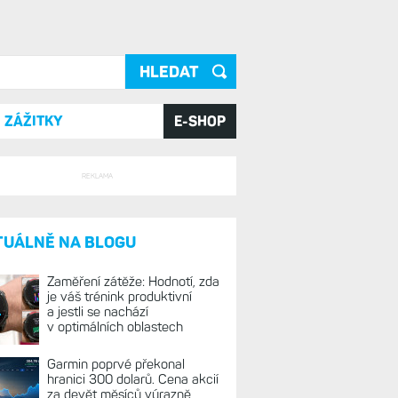
ání
ZÁŽITKY
E-SHOP