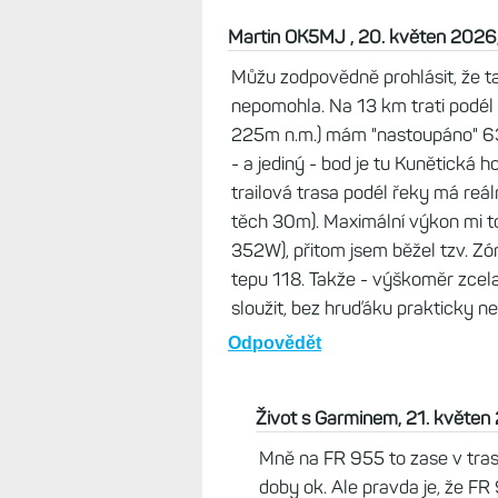
Život s Garminem, 21. květen
Tož ono stačí se tu a tam jukn
https://www.zivotsgarminem
data-proti-zneuziti-fenixy-7
Odpovědět