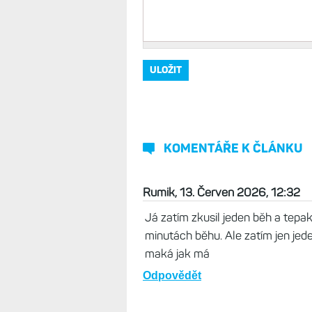
Vaše jméno, přezdívka
*
Komentář
*
KOMENTÁŘE K ČLÁNKU