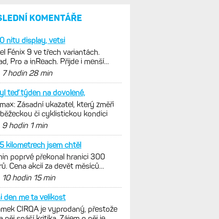
za devět měsíců výrazně
vzrostla
Elektrokola s motorem Bosch
se konečně mohou propojit
s Garminem. Zatím ale jen
s Edge
Model Fénix 9 ve třech
variantách. Základ, Pro
a inReach. Přijde i menší
verze 43 mm a také solární
MIP
VO2max: Zásadní ukazatel,
který změří vaši běžeckou či
cyklistickou kondici