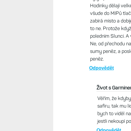
Dal jsem dnes aktivit
chová naprosto normá
sestoupané metry jsou 
reklamaci/výměnu.
Odpovědět
Martin OK5MJ , 21.
Záruka mi skončila
blbnout. Měl jsem j
dál vytváří, tak n
porouchané jsou nep
vidět, GPS měří do
nechci za chodu spo
stopnout aktivitu, 
se dá ten Bug obejí