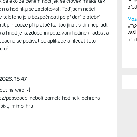
je pro všechny. Vyzkoušel jsem ji na FR 955 a
dně.
 není přímo k tématu. Minulý rok jsem si pořídil
 a všude se pral s neustálým zadávání pin a
tak daleko že během noci jak se člověk mrská tak
in a hodinky se zablokovali. Teď jsem našel
 telefonu je u bezpečnosti po přidání platební
t pin pouze při platbě kartou jinak s tím neprudí.
 a hned je každodenní používání hodinek radost a
apadne se podívat do aplikace a hledat tuto
PO
 učí.
3000
Mode
Zákl