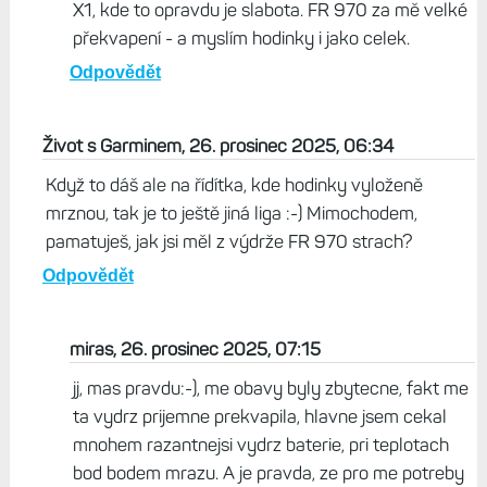
turistiky před vánoci, celkem 23 hodin aktivity, 4
telefonáty z hodinek několik přečtených zpráv a ještě
zbylo 14%. A jak spousta lidí hejtí vzhled, tak si myslím,
že to tak špatně není.
Odpovědět
Život s Garminem, 27. prosinec 2025, 16:07
Já bych neřekl, že lidi hejtují FR 970, to spíš Venu
X1, kde to opravdu je slabota. FR 970 za mě velké
překvapení - a myslím hodinky i jako celek.
Odpovědět
Život s Garminem, 26. prosinec 2025, 06:34
Když to dáš ale na řídítka, kde hodinky vyloženě
mrznou, tak je to ještě jiná liga :-) Mimochodem,