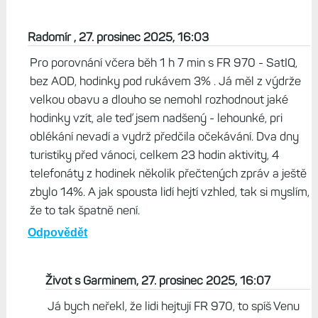
miras, 25. prosinec 2025, 23:01
Jako je to fakt mazec, kdyz se podivam, jak to je krasne
rozepsany, co vsechno to zere. Samozrejme me
neprekvapuje, kdyz mam vyply AOD, tak pri aktivite to je
mereni signalu, Dnes celkem beh 2h42 min, baterie -11%,
vyply AOD, zaply SatIQ. Na to jak bylo pomerne chladno,
tak me to prijemne prekvapilo, ze mi to vzalo jen 11%.
Odpovědět
Radomír , 27. prosinec 2025, 16:03
Pro porovnání včera běh 1 h 7 min s FR 970 - SatIQ,
bez AOD, hodinky pod rukávem 3% . Já měl z výdrže
velkou obavu a dlouho se nemohl rozhodnout jaké
hodinky vzít, ale teď jsem nadšený - lehounké, pri
oblékání nevadí a vydrž předčila očekávání. Dva dny