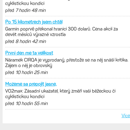
VO2max: Zásadní ukazatel, který změří
vaši běžeckou či cyklistickou kondici
Výšková a teplotní aklimatizace: Jak
se vaše tělo přizpůsobuje vysokým
teplotám a nadmořské výšce