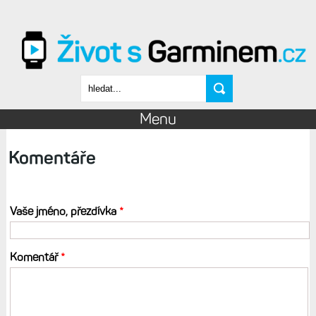
Přejít k hlavnímu obsahu
Vyhledávání
Menu
Komentáře
Vaše jméno, přezdívka
*
Komentář
*