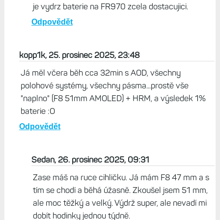
pamatuješ, jak jsi měl z výdrže FR 970 strach?
Odpovědět
miras, 26. prosinec 2025, 07:15
jj, mas pravdu:-), me obavy byly zbytecne, fakt me
ta vydrz prijemne prekvapila, hlavne jsem cekal
mnohem razantnejsi vydrz baterie, pri teplotach
bod bodem mrazu. A je pravda, ze pro me potreby
je vydrz baterie na FR970 zcela dostacujici.
Odpovědět
kopp1k, 25. prosinec 2025, 23:48
Já měl včera běh cca 32min s AOD, všechny
polohové systémy, všechny pásma...prostě vše