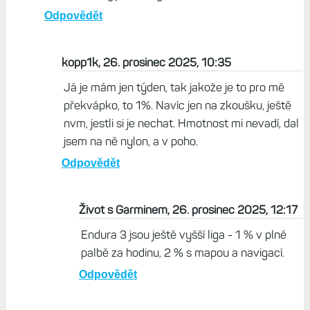
"naplno" (F8 51mm AMOLED) + HRM, a výsledek 1%
baterie :O
Odpovědět
Sedan, 26. prosinec 2025, 09:31
Zase máš na ruce cihličku. Já mám F8 47 mm a s
tím se chodí a běhá úžasně. Zkoušel jsem 51 mm,
ale moc těžký a velký. Výdrž super, ale nevadí mi
dobít hodinky jednou týdně.
Odpovědět
kopp1k, 26. prosinec 2025, 10:35
Já je mám jen týden, tak jakože je to pro mě
překvápko, to 1%. Navíc jen na zkoušku, ještě
nvm, jestli si je nechat. Hmotnost mi nevadí, dal