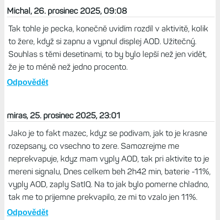
Život s Garminem, 26. prosinec 2025, 17:53
Tam už žádné novinky nepřijdou. Už jsem to zmiňoval
několikrát... Proto mi teď přijde jako celkem zajímavá
koupě Fénix E, což jsou nejlevnější mapové hodinky
Garminu, které toto všecko mají.
Odpovědět
Michal, 26. prosinec 2025, 09:08
Tak tohle je pecka, konečně uvidím rozdíl v aktivitě, kolik
to žere, když si zapnu a vypnul displej AOD. Užitečný.
Souhlas s těmi desetinami, to by bylo lepší než jen vidět,
že je to méně než jedno procento.
Odpovědět