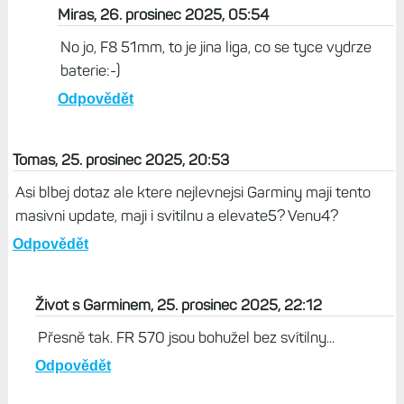
jsem na ně nylon, a v poho.
Odpovědět
Život s Garminem, 26. prosinec 2025, 12:17
Endura 3 jsou ještě vyšší liga - 1 % v plné
palbě za hodinu, 2 % s mapou a navigací.
Odpovědět
Miras, 26. prosinec 2025, 05:54
No jo, F8 51mm, to je jina liga, co se tyce vydrze
baterie:-)
Odpovědět
Tomas, 25. prosinec 2025, 20:53