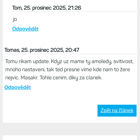
Asi blbej dotaz ale ktere nejlevnejsi Garminy maji tento
masivni update, maji i svitilnu a elevate5? Venu4?
Odpovědět
Život s Garminem, 25. prosinec 2025, 22:12
Přesně tak. FR 570 jsou bohužel bez svítilny...
Odpovědět
Tom, 25. prosinec 2025, 21:26
jo
Odpovědět
Tomas, 25. prosinec 2025, 20:47
Tomu rikam update. Kdyz uz mame ty amoledy, svitivost,