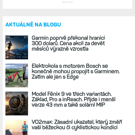
mnoho nastaveni, tak ted presne vime kde nam to žere
nejvic. Masakr. Tohle cenim, diky za clanek.
Odpovědět
Zpět na článek