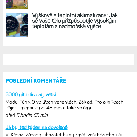
REKLAMA
AKTUÁLNĚ NA BLOGU
Garmin poprvé překonal hranici
300 dolarů. Cena akcií za devět
měsíců výrazně vzrostla
Elektrokola s motorem Bosch se
konečně mohou propojit s Garminem.
Zatím ale jen s Edge
Model Fénix 9 ve třech variantách.
Základ, Pro a inReach. Přijde i menší
verze 43 mm a také solární MIP