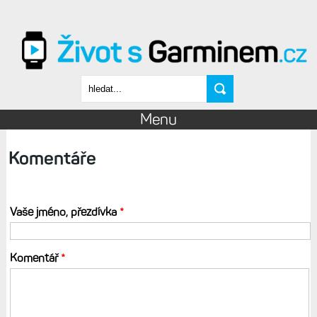
Přejít k hlavnímu obsahu
Vyhledávání
Menu
Komentáře
Vaše jméno, přezdívka
*
Komentář
*