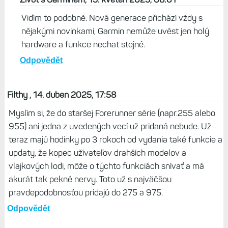
Vidím to podobně. Nová generace přichází vždy s
nějakými novinkami, Garmin nemůže uvést jen holý
hardware a funkce nechat stejné.
Odpovědět
Filthy , 14. duben 2025, 17:58
Myslím si, že do staršej Forerunner série (napr.255 alebo
955) ani jedna z uvedených vecí už pridaná nebude. Už
teraz majú hodinky po 3 rokoch od vydania také funkcie a
updaty, že kopec užívateľov drahších modelov a
vlajkových lodi, môže o týchto funkciách snívať a má
akurát tak pekné nervy. Toto už s najväčšou
pravdepodobnosťou pridajú do 275 a 975.
Odpovědět