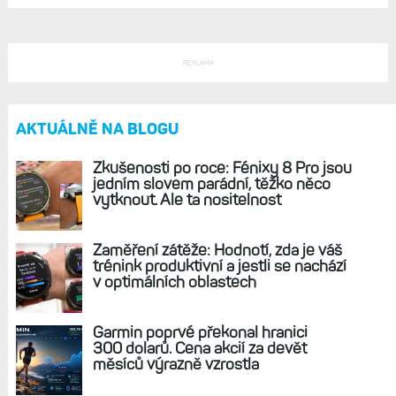
REKLAMA
AKTUÁLNĚ NA BLOGU
Zkušenosti po roce: Fénixy 8 Pro jsou
jedním slovem parádní, těžko něco
vytknout. Ale ta nositelnost
Zaměření zátěže: Hodnotí, zda je váš
trénink produktivní a jestli se nachází
v optimálních oblastech
Garmin poprvé překonal hranici
300 dolarů. Cena akcií za devět
měsíců výrazně vzrostla