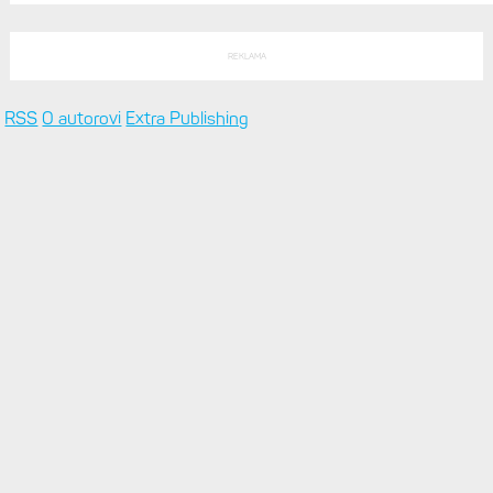
POSLEDNÍ KOMENTÁŘE
Ja se teším na Fenix 10 x Pro
Hodinky Enduro 4 nedostanou LTE ani satelitní komunikaci. Ty
nabídne řada Fénix 9 v edici inReach
před
4 hodiny 58 min
"Už se s chacharama v gymu
Model Fénix 9 ve třech variantách. Základ, Pro a inReach.
Přijde i menší verze 43 mm a také solární...
před
5 hodin 42 min