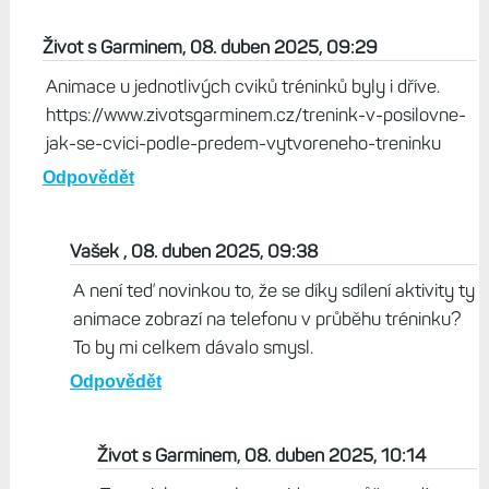
Když jdu do kategorie Trénink -> Najít trénink , tak tam
vidím spoustu plánů i s videi. To je součást Connect+ nebo
to zde bylo i v minulosti? Jedu teď zkušební dobu a
předtím jsem tohle nehledal, tak nevím. Ale pokud je to
součást předplatného, tak mi to za ty peníze stát bude.
Už teď si platím jinou službu na tréninkové plány a tady je
benefit v tom, že si to můžu nahrát do hodinek a do
kalendáře.
Odpovědět
Život s Garminem, 08. duben 2025, 09:29
Animace u jednotlivých cviků tréninků byly i dříve.
https://www.zivotsgarminem.cz/trenink-v-posilovne-
jak-se-cvici-podle-predem-vytvoreneho-treninku
Odpovědět