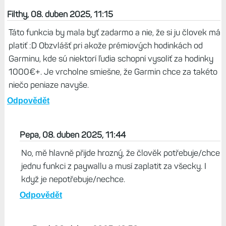
Život s Garminem, 09. duben 2025, 19:13
Tak máte pravdu, nějak se mi to domotalo s
Garminem - na AW to funguje opravdu jen s
kolem, při indoor aktivitě nikoliv, dnes jsem to
vyzkoušel na klasickém posilování. Ještě v to
článku upravím, aby to bylo dávalo smysl.
Odpovědět
Filthy, 08. duben 2025, 11:15
Táto funkcia by mala byť zadarmo a nie, že si ju človek má
platiť :D Obzvlášť pri akože prémiových hodinkách od
Garminu, kde sú niektorí ľudia schopní vysoliť za hodinky
1000€+. Je vrcholne smiešne, že Garmin chce za takéto
niečo peniaze navyše.