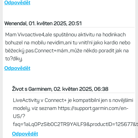
Odpovědět
Wenendal, 01. květen 2025, 20:51
Mam Vivoactive4,ale spuštěnou aktivitu na hodinkach
bohuzel na mobilu nevidím,ani tu vnitřní jako kardio nebo
běžecký pas.Connect+mám.,může někdo poradit jak na
to?díky.
Odpovědět
Život s Garminem, 02. květen 2025, 06:38
LiveActivity v Connect+ je kompatibilní jen s novějšími
modely, viz seznam https://support.garmin.com/en-
US/?
faq=1aLq0PzSib0C2TR9YAlLF9&productID=125677&t
Odpovědět