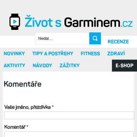
Přejít k hlavnímu obsahu
Vyhledávání
RECENZE
NOVINKY
TIPY A POSTŘEHY
FITNESS
ZDRAVÍ
AKTIVITY
NÁVODY
ZÁŽITKY
E-SHOP
Komentáře
Vaše jméno, přezdívka
*
Komentář
*