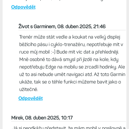
nemá Edge a nevadí mu telefon na řidítkách (mně by to
ale vadilo).
Odpovědět
Brad, 08. duben 2025, 19:17
Co třeba tvůj trenér. Poběžíš nebo budeš veslovat a
vedle tebe trenér na kole uvidí čísla. Možností je jistě
spousta, ale nedělal bych z toho nutně zbytečnou
funkci jenom proto, že pro tebe to není sexy
Odpovědět
Život s Garminem, 08. duben 2025, 21:46
Trenér může stát vedle a koukat na velký displej
běžícího pásu i cyklo-trenažéru, nepotřebuje mít v
ruce můj mobil :-) Bude mít víc dat a přehledněji.