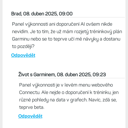
Může být. Ale i tak, furt bych musel
hledat ideální pozici mobilu atd. Nevím,
zkoušel jsem jak cvičení s lany, tak
stroje/činky, protahování, S&M systím
atd. a nikdy jsem nevěděl, kam s
mobilem, abych na něm něco viděl.
(Mám posilovnu v suterénu, nechodím
do veřejné. Cvičím sám nebo s dcerami.)
Odpovědět
Brad, 08. duben 2025, 09:00
Panel výkonnosti ani doporučení AI ovšem nikde
nevidím. Je to tím, že už mám rozjetý tréninkový plán
Garminu nebo se to teprve učí mé návyky a dostanu
to později?
Odpovědět