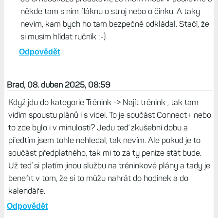
Mně osobně to dává smysl při jízdě na kole, kdy
nepotřebuju Edge na mobilu se zrcadlí hodinky. Ale
už to asi nebude umět navigaci atd. Až toto Garmin
ukáže, tak se o téhle funkci můžeme bavit jako o
užitečné.
Odpovědět
Mirek, 08. duben 2025, 10:17
Já si neodkážu představit, že mám mobil v posilovně a
někde tam s ním fláknu o stroj nebo o činku. A taky
nevím, kam bych ho tam bezpečně odkládal. Stačí, že
si musím hlídat ručník :-)
Odpovědět
Brad, 08. duben 2025, 08:59