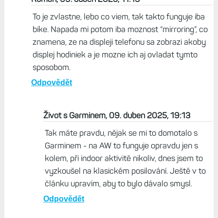
Odpovědět
Život s Garminem, 09. duben 2025, 06:05
Když jsem testoval AW, tak mi to ukazovalo i cvičení v
posilovně.
Odpovědět
Roman, 09. duben 2025, 11:13
To je zvlastne, lebo co viem, tak takto funguje iba
bike. Napada mi potom iba moznost “mirroring”, co
znamena, ze na displeji telefonu sa zobrazi akoby
displej hodiniek a je mozne ich aj ovladat tymto
sposobom.
Odpovědět