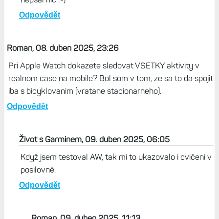
způsobem Garminem, tím pádem nelze brát články jako
objektivní, ale sloužící navýšení prodejů Garminu.
Odpovědět
Život s Garminem, 09. duben 2025, 14:35
Mně Garmin nedává ani korunu. Naopak, všechny
produkty, které testuju, si kupuju. Jsem fanda, co si
dělá blog...Garmin by byl naopak raději, kdybych
nepsal nic :-)
Odpovědět
Roman, 08. duben 2025, 23:26
Pri Apple Watch dokazete sledovat VSETKY aktivity v
realnom case na mobile? Bol som v tom, ze sa to da spojit
iba s bicyklovanim (vratane stacionarneho).