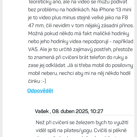
Vašek , 08. duben 2025, 09:38
A není teď novinkou to, že se díky sdílení aktivity ty
animace zobrazí na telefonu v průběhu tréninku?
To by mi celkem dávalo smysl.
Odpovědět
Život s Garminem, 08. duben 2025, 10:14
Teoreticky ano, ale na video se můžu podívat
bez problému na hodinkách. Na iPhone 13 mini
je to video plus minus stejně velké jako na F8
47 mm, čili nevidím v tom nějaký zásadní přínos.
Možná pokud někdo má fakt maličké hodinky
nebo jeho hodinky videa nepodporují - například
VA5. Ale je to určitě zajímavý postřeh, přestože
to znamená při cvičení brát telefon do ruky a