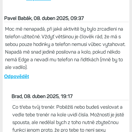
podstatně více než 7 Pro a další zdražování jiných
modelů, dokonce po celém světě, asi není dobrá
cesta. Předplatná můžou částečně zalepit díry
Odpovědět
Život s Garminem, 09. duben 2025, 19:17
Jedna z továren je na Tajwanu, čili clo bude pro
trh v USA platit také...
Odpovědět
Pavel Babák, 08. duben 2025, 09:37
Moc mě nenapadá, při jaké aktivitě by bylo zrcadlení na
telefon užitečné. Vždyť většinou je člověk rád, že má s
sebou pouze hodinky a telefon nemusí vůbec vytahovat.
Napadá mě snad jedině posilovna a kolo, pokud někdo