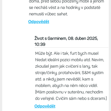
zase jej odkládat. Já si třeba mobil do posilovny
mobil neberu, nechci aby mi na něj někdo hodil
činku :-)
Odpovědět
Vašek , 08. duben 2025, 10:27
Než při cvičení se železem bych to využití
viděl spíš na pilates/yogu. Cvičíš si pěkně
doma, před sebou položený mobil a jenom
se necháš vést a na hodinky v podstatě
nemusíš vůbec sahat.
Odpovědět
Život s Garminem, 08. duben 2025,
10:39