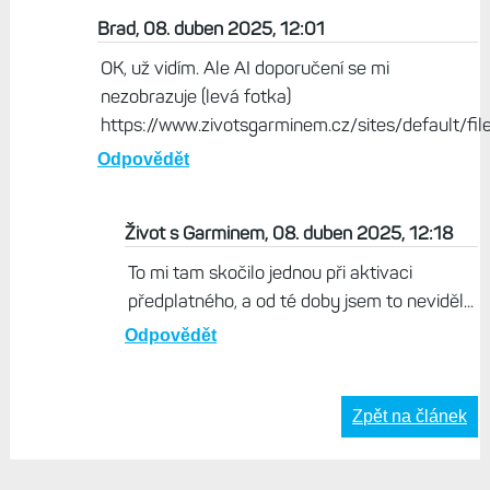
Život s Garminem, 08. duben 2025, 09:23
Panel výkonnosti je v levém menu webového
Connectu. Ale nejde o doporučení k tréninku, jen
různé pohledy na data v grafech. Navíc, zdá se,
teprve beta.
Odpovědět
Brad, 08. duben 2025, 12:01
OK, už vidím. Ale AI doporučení se mi
nezobrazuje (levá fotka)
https://www.zivotsgarminem.cz/sites/default/f
Odpovědět