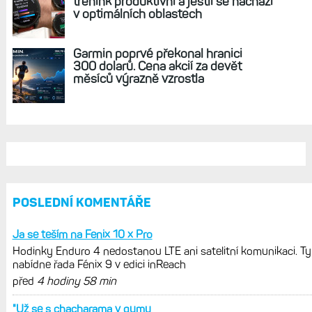
REKLAMA
AKTUÁLNĚ NA BLOGU
Hodinky Enduro 4 nedostanou LTE ani
satelitní komunikaci. Ty nabídne řada
Fénix 9 v edici inReach
Live Activity konečně i pro outdoorové
sporty. Mobil už umí zrcadlit data
cyklistiky, běhu i chůze
Zkušenosti po roce: Fénixy 8 Pro jsou
jedním slovem parádní, těžko něco
vytknout. Ale ta nositelnost