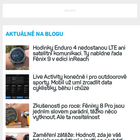
Život s Garminem, 08. duben 2025, 12:18
To mi tam skočilo jednou při aktivaci
předplatného, a od té doby jsem to neviděl...
Odpovědět
Zpět na článek