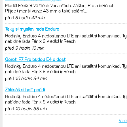
Zaměření zátěže: Hodnotí, zda je váš
trénink produktivní a jestli se nachází
v optimálních oblastech
Garmin poprvé překonal hranici
300 dolarů. Cena akcií za devět
měsíců výrazně vzrostla