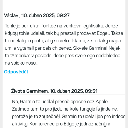
Václav , 10. duben 2025, 09:27
Tohle je perfektni funkce na venkovni cyklistiku. Jenze
kdyby tohle udelali, tak by prestali prodavat Edge... Takze
to udelali jen proto, aby si meli reklamu, ze to taky maji a
umi a vytahali par dalsich penez. Skvele Garmine! Nejak
ta "Amerika" v posledni dobe pres svoje ego nedohledne
na spicku nosu...
Odpovědět
Život s Garminem, 10. duben 2025, 09:51
No, Garmin to udělal přesně opačně než Apple.
Zatímco tam to pro jízdu na kole funguje (a jinde ne,
protože je to zbytečné), Garmin to udělal jen pro indoor
aktivity. Konkurence pro Edge je jednoznačným