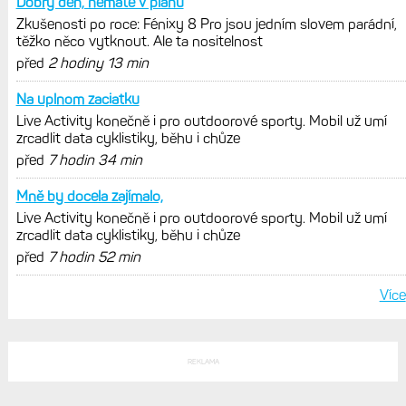
Dobrý den, nemáte v plánu
Zkušenosti po roce: Fénixy 8 Pro jsou jedním slovem parádní,
těžko něco vytknout. Ale ta nositelnost
před
2 hodiny 13 min
Na uplnom zaciatku
Live Activity konečně i pro outdoorové sporty. Mobil už umí
zrcadlit data cyklistiky, běhu i chůze
před
7 hodin 34 min
Mně by docela zajímalo,
Live Activity konečně i pro outdoorové sporty. Mobil už umí
zrcadlit data cyklistiky, běhu i chůze
před
7 hodin 52 min
Více
REKLAMA