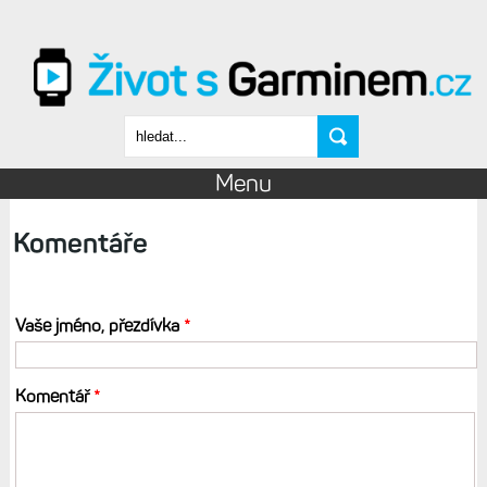
Přejít k hlavnímu obsahu
Vyhledávání
Menu
Komentáře
Vaše jméno, přezdívka
*
Komentář
*