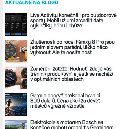
AKTUÁLNĚ NA BLOGU
Live Activity konečně i pro outdoorové
sporty. Mobil už umí zrcadlit data
cyklistiky, běhu i chůze
Zkušenosti po roce: Fénixy 8 Pro jsou
jedním slovem parádní, těžko něco
vytknout. Ale ta nositelnost
Zaměření zátěže: Hodnotí, zda je váš
trénink produktivní a jestli se nachází
v optimálních oblastech
Garmin poprvé překonal hranici
300 dolarů. Cena akcií za devět
měsíců výrazně vzrostla
Elektrokola s motorem Bosch se
konečně mohou propojit s Garminem.