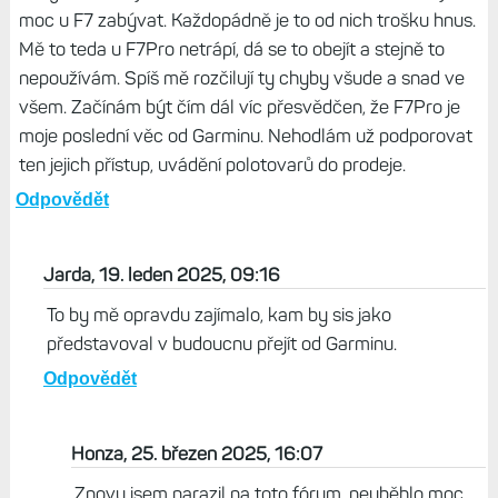
moc u F7 zabývat. Každopádně je to od nich trošku hnus.
Mě to teda u F7Pro netrápí, dá se to obejít a stejně to
nepoužívám. Spíš mě rozčilují ty chyby všude a snad ve
všem. Začínám být čím dál víc přesvědčen, že F7Pro je
moje poslední věc od Garminu. Nehodlám už podporovat
ten jejich přístup, uvádění polotovarů do prodeje.
Odpovědět
Jarda, 19. leden 2025, 09:16
To by mě opravdu zajímalo, kam by sis jako
představoval v budoucnu přejít od Garminu.
Odpovědět
Honza, 25. březen 2025, 16:07
Znovu jsem narazil na toto fórum, neuběhlo moc