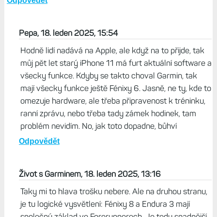
Odpovědět
Pepa, 18. leden 2025, 15:54
Hodně lidí nadává na Apple, ale když na to přijde, tak
můj pět let starý iPhone 11 má furt aktuální software a
všecky funkce. Kdyby se takto choval Garmin, tak
mají všecky funkce ještě Fénixy 6. Jasně, ne ty, kde to
omezuje hardware, ale třeba připravenost k tréninku,
ranní zprávu, nebo třeba tady zámek hodinek, tam
problém nevidím. No, jak toto dopadne, bůhví
Odpovědět
Život s Garminem, 18. leden 2025, 13:16
Taky mi to hlava trošku nebere. Ale na druhou stranu,
je tu logické vysvětlení: Fénixy 8 a Endura 3 mají
společný základ ve Forerunnerech. Je tedy snadnější