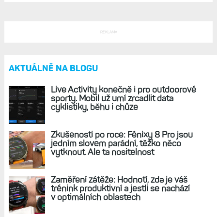
REKLAMA
AKTUÁLNĚ NA BLOGU
Live Activity konečně i pro outdoorové
sporty. Mobil už umí zrcadlit data
cyklistiky, běhu i chůze
Zkušenosti po roce: Fénixy 8 Pro jsou
jedním slovem parádní, těžko něco
vytknout. Ale ta nositelnost
Zaměření zátěže: Hodnotí, zda je váš
trénink produktivní a jestli se nachází
v optimálních oblastech