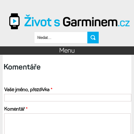
Přejít k hlavnímu obsahu
Vyhledávání
Menu
Komentáře
Vaše jméno, přezdívka
*
Komentář
*