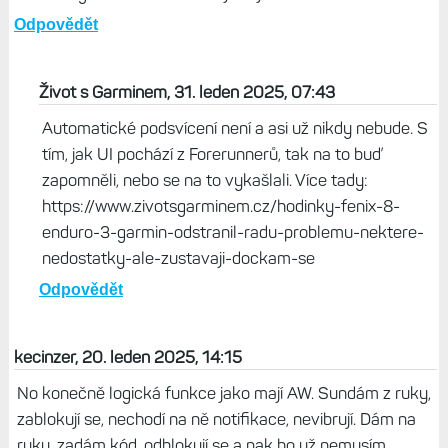
Odpovědět
Život s Garminem, 31. leden 2025, 07:43
Automatické podsvícení není a asi už nikdy nebude. S
tím, jak UI pochází z Forerunnerů, tak na to buď
zapomněli, nebo se na to vykašlali. Více tady:
https://www.zivotsgarminem.cz/hodinky-fenix-8-
enduro-3-garmin-odstranil-radu-problemu-nektere-
nedostatky-ale-zustavaji-dockam-se
Odpovědět
kecinzer, 20. leden 2025, 14:15
No konečně logická funkce jako mají AW. Sundám z ruky,
zablokují se, nechodí na ně notifikace, nevibrují. Dám na
ruku, zadám kód, odblokují se a pak ho už nemusím