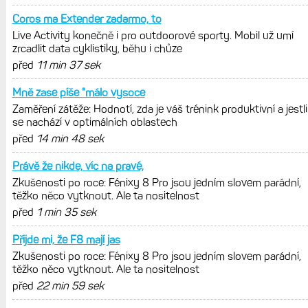
Coros ma Extender zadarmo, to
Live Activity konečně i pro outdoorové sporty. Mobil už umí
zrcadlit data cyklistiky, běhu i chůze
před
11 min 37 sek
Mně zase píše "málo vysoce
Zaměření zátěže: Hodnotí, zda je váš trénink produktivní a jestli
se nachází v optimálních oblastech
před
14 min 48 sek
Právě že nikde, víc na pravé,
Zkušenosti po roce: Fénixy 8 Pro jsou jedním slovem parádní,
těžko něco vytknout. Ale ta nositelnost
před
1 min 35 sek
Přijde mi, že F8 mají jas
Zkušenosti po roce: Fénixy 8 Pro jsou jedním slovem parádní,
těžko něco vytknout. Ale ta nositelnost
před
22 min 59 sek