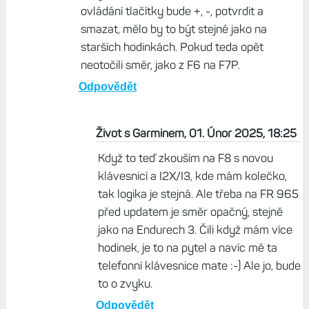
ovládání tlačítky bude +, -, potvrdit a
smazat, mělo by to být stejné jako na
starších hodinkách. Pokud teda opět
neotočili směr, jako z F6 na F7P.
Odpovědět
Život s Garminem, 01. Únor 2025, 18:25
Když to teď zkouším na F8 s novou
klávesnicí a I2X/I3, kde mám kolečko,
tak logika je stejná. Ale třeba na FR 965
před updatem je směr opačný, stejně
jako na Endurech 3. Čili když mám více
hodinek, je to na pytel a navíc mě ta
telefonní klávesnice mate :-) Ale jo, bude
to o zvyku.
Odpovědět