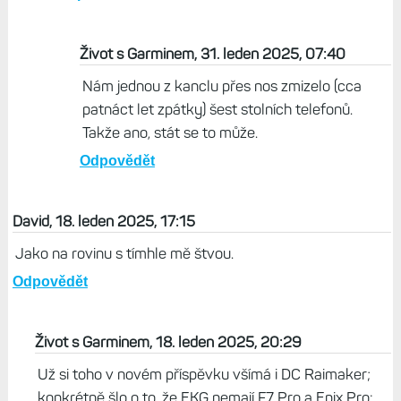
Život s Garminem, 31. leden 2025, 07:40
Nám jednou z kanclu přes nos zmizelo (cca
patnáct let zpátky) šest stolních telefonů.
Takže ano, stát se to může.
Odpovědět
David, 18. leden 2025, 17:15
Jako na rovinu s tímhle mě štvou.
Odpovědět
Život s Garminem, 18. leden 2025, 20:29
Už si toho v novém příspěvku všímá i DC Raimaker;
konkrétně šlo o to, že EKG nemají F7 Pro a Epix Pro: