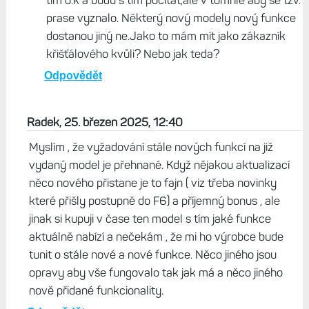
tím o.k a budu s tím počítat,ale v tomhle aby se tzv.
prase vyznalo. Některý nový modely nový funkce
dostanou jiný ne.Jako to mám mít jako zákazník
křišťálového kvůli? Nebo jak teda?
Odpovědět
Radek, 25. březen 2025, 12:40
Myslím , že vyžadování stále nových funkcí na již
vydaný model je přehnané. Když nějakou aktualizací
něco nového přistane je to fajn ( viz třeba novinky
které přišly postupně do F6) a příjemný bonus , ale
jinak si kupuji v čase ten model s tím jaké funkce
aktuálně nabízí a nečekám , že mi ho výrobce bude
tunit o stále nové a nové funkce. Něco jiného jsou
opravy aby vše fungovalo tak jak má a něco jiného
nově přidané funkcionality.