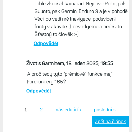
Tohle zkoušel kamarád. Nejdříve Polar, pak
Suunto, pak Garmin. Enduro 3 a je v pohodě.
Věci, co vadí mě (navigace, podsvícení,
fonty v aktivitě...), nevadí jemu a neřeší to.
Šťastný to člověk :-)
Odpovědět
Život s Garminem, 18. leden 2025, 19:55
A proč tedy tyto "prémiové" funkce mají i
Forerunnery 165?
Odpovědět
1
2
následující ›
poslední »
Stránky
Zpět na článek