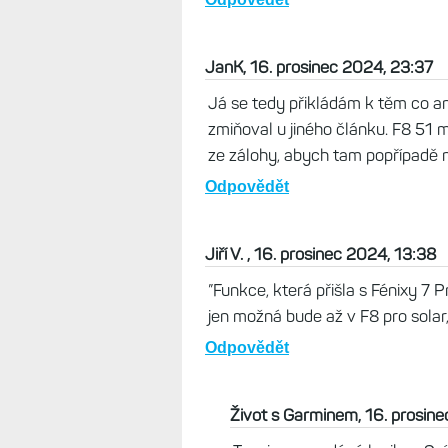
Vertebretus, 04. Únor 2025, 06:
Zdravim, netusim jestli je to pouz
aktualnim firmware, pri placeni
predchozimi(Tactix 6, Instinct 2 
za 24 hodin. Netusi nekdo, jestli
...
Odpovědět
JanK, 16. prosinec 2024, 23:37
Já se tedy přikládám k těm co ani
zmiňoval u jiného článku. F8 51 
ze zálohy, abych tam popřípadě n
Odpovědět