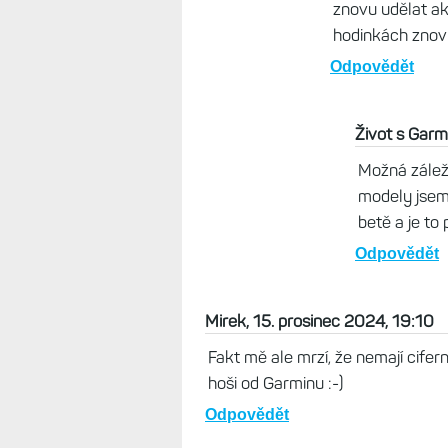
Tak potom nechápu, jak j
Odpovědět
Život s Garminem, 16. 
To netuším. Já mám E
stabilní fw, tak mi EK
Odpovědět
Petra, 16. prosinec
No škoda, tady asi 
Odpovědět
VSA, 16. prosin
Mě se po návra