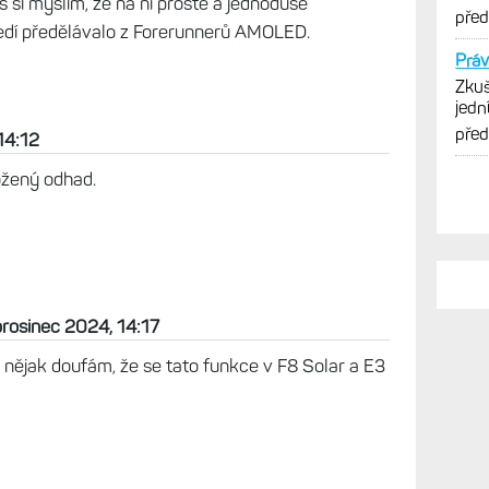
Pro a zase potichu zmizela.” Myslím, že nezmizela,
, pokud taková verze bude.
ec 2024, 13:56
š si myslím, že na ni prostě a jednoduše
tředí předělávalo z Forerunnerů AMOLED.
 14:12
PO
ložený odhad.
Na u
Live
spor