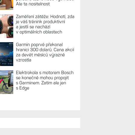
REKLAMA
TUÁLNĚ NA BLOGU
Live Activity konečně i pro
outdoorové sporty. Mobil už
umí zrcadlit data cyklistiky,
běhu i chůze
Zkušenosti po roce: Fénixy
8 Pro jsou jedním slovem