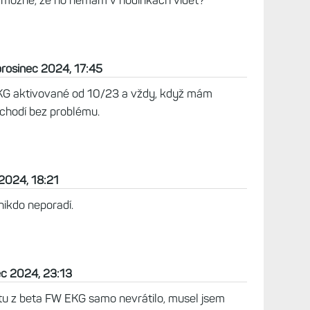
 fake polohu a změnu regionu jsem si měsíc zpět
 než jsem vstoupila do beta programu a tam
ypnutá. Nicméně teď mám zas poslední verzi, kde
ten proces s lokalizaci opakovala ale v aplikaci
dysi naměřená data, ale nikde už nevidím funkci
zas používat. Máte prosím nějakou radu?
ec 2024, 13:55
už jej není potřeba aktivovat znovu...
17:38