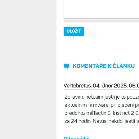
Vaše jméno, přezdívka
*
Komentář
*
KOMENTÁŘE K ČLÁNKU