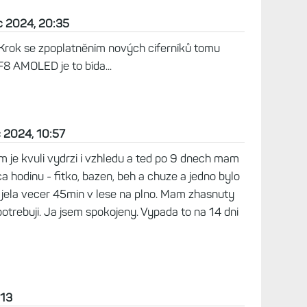
tivační proces s falšnou GPS a funkce se na
 zobrazila. /Enduro 3/.
inem, 17. prosinec 2024, 07:58
 i na modelu, já mám EKG na F7X Pro, na jiné
si to nedával, protože jsem stejně většinu času v
 pro mě zbytečné.
íky analog, jak bylo na 7x . Snad to brzy napraví