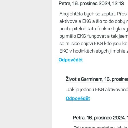
Život s Garminem, 16. 
Jasně. Já ale stále ta
objeví...
Odpovědět