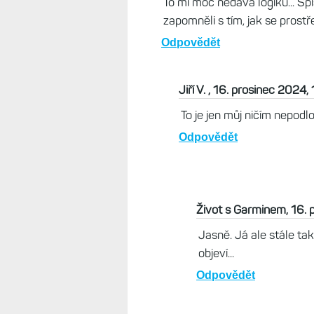
Jiří V. , 16. prosinec 2024, 13:38
”Funkce, která přišla s Fénixy 7 
jen možná bude až v F8 pro solar
Odpovědět
Život s Garminem, 16. prosin
To mi moc nedává logiku... Spí
zapomněli s tím, jak se pros
Odpovědět
Jiří V. , 16. prosinec 2024,
To je jen můj ničím nepod
Odpovědět