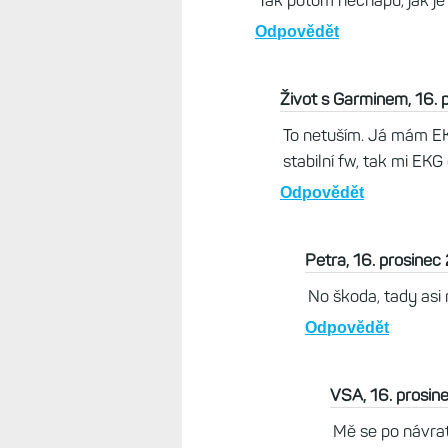
Petra, 16. prosinec 2024, 12:13
Ahoj chtěla bych se zeptat. Přes
aktivovala EKG a šlo to do doby
pochopitelně tato funkce byla v
by mělo EKG fungovat a tak jsem 
se mi sice objeví EKG kde jsou k
EKG v hodinkách abych ji mohla 
Odpovědět
Život s Garminem, 16. prosin
Jak je jednou EKG aktivované, 
Odpovědět
Petra, 16. prosinec 2024, 