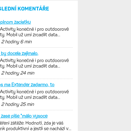
parádní, těžko něco vytknout.
Ale ta nositelnost
Zaměření zátěže: Hodnotí, zda
je váš trénink produktivní
a jestli se nachází
v optimálních oblastech
Garmin poprvé překonal
hranici 300 dolarů. Cena akcií
za devět měsíců výrazně
vzrostla
Elektrokola s motorem Bosch
se konečně mohou propojit
s Garminem. Zatím ale jen
s Edge