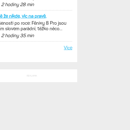
SLEDNÍ KOMENTÁŘE
plnom zaciatku
 Activity konečně i pro outdoorové
ty. Mobil už umí zrcadlit data