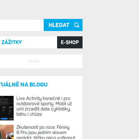
ání
ZÁŽITKY
E-SHOP