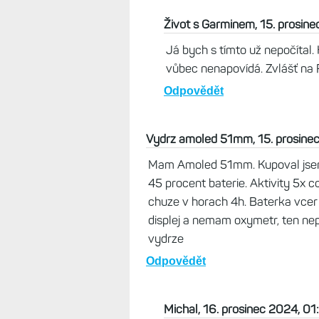
znovu udělat ak
hodinkách znovu
Odpovědět
Život s Garm
Možná záleží
modely jsem 
betě a je to
Odpovědět
Mirek, 15. prosinec 2024, 19:10
Fakt mě ale mrzí, že nemají cifern
hoši od Garminu :-)
Odpovědět