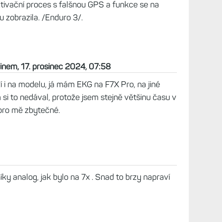
e možné, že ho nemám v hodinkách vidět?
prosinec 2024, 17:45
KG aktivované od 10/23 a vždy, když mám
G chodí bez problému.
 2024, 18:21
nikdo neporadí.
ec 2024, 23:13
tu z beta FW EKG samo nevrátilo, musel jsem