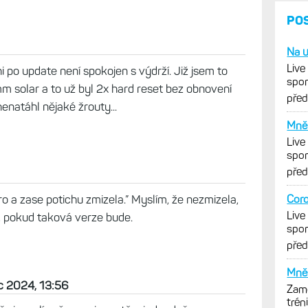
09
e muj individualni problem, ale na Enduro 3,
 pres Garmin Pay7 musim pokazde zadavat kod. S
Solar) hodinkami to po mne chtelo kod jen jednou
 to je ted takto spravne? To by bylo velmi neblahe
 po update není spokojen s výdrží. Již jsem to
mm solar a to už byl 2x hard reset bez obnovení
enatáhl nějaké žrouty...