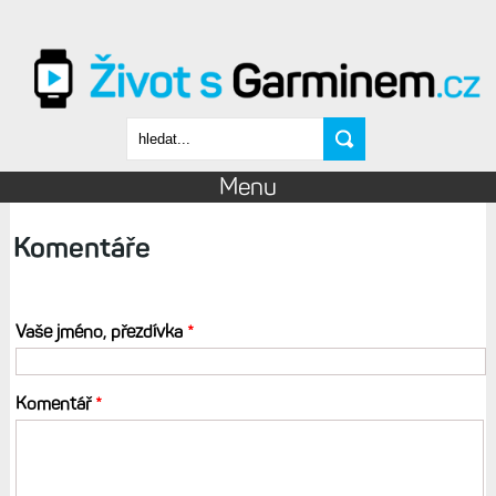
Přejít k hlavnímu obsahu
Vyhledávání
Menu
Komentáře
Vaše jméno, přezdívka
*
Komentář
*