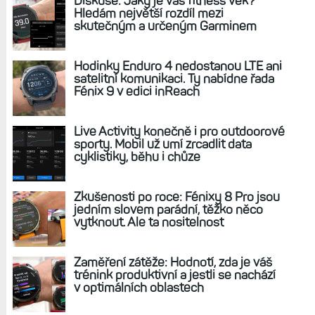
Diskuse: Jaký je váš fitness věk?
Hledám největší rozdíl mezi
skutečným a určeným Garminem
Hodinky Enduro 4 nedostanou LTE ani
satelitní komunikaci. Ty nabídne řada
Fénix 9 v edici inReach
Live Activity konečně i pro outdoorové
sporty. Mobil už umí zrcadlit data
cyklistiky, běhu i chůze
Zkušenosti po roce: Fénixy 8 Pro jsou
jedním slovem parádní, těžko něco
vytknout. Ale ta nositelnost
Zaměření zátěže: Hodnotí, zda je váš
trénink produktivní a jestli se nachází
v optimálních oblastech