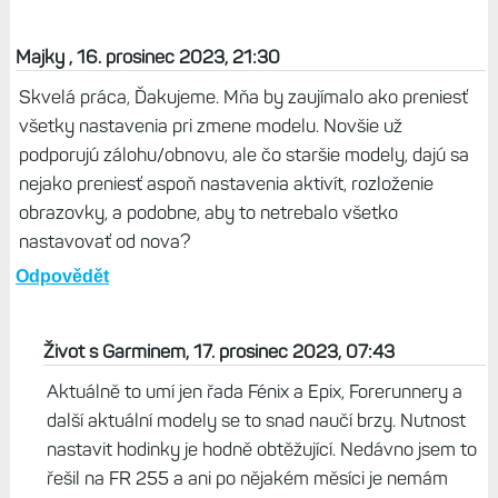
Majky , 16. prosinec 2023, 21:30
Skvelá práca, Ďakujeme. Mňa by zaujímalo ako preniesť
všetky nastavenia pri zmene modelu. Novšie už
podporujú zálohu/obnovu, ale čo staršie modely, dajú sa
nejako preniesť aspoň nastavenia aktivít, rozloženie
obrazovky, a podobne, aby to netrebalo všetko
nastavovať od nova?
Odpovědět
Život s Garminem, 17. prosinec 2023, 07:43
Aktuálně to umí jen řada Fénix a Epix, Forerunnery a
další aktuální modely se to snad naučí brzy. Nutnost
nastavit hodinky je hodně obtěžující. Nedávno jsem to
řešil na FR 255 a ani po nějakém měsíci je nemám