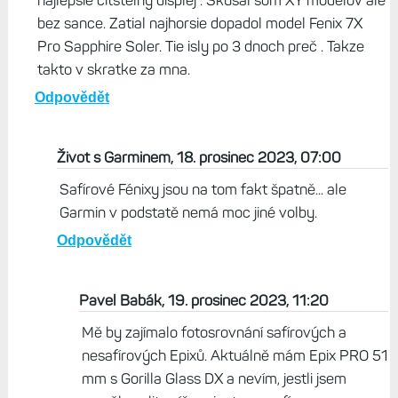
najlepsie citstelny displej . Skusal som XY modelov ale
bez sance. Zatial najhorsie dopadol model Fenix 7X
Pro Sapphire Soler. Tie isly po 3 dnoch preč . Takze
takto v skratke za mna.
Odpovědět
Život s Garminem, 18. prosinec 2023, 07:00
Safírové Fénixy jsou na tom fakt špatně... ale
Garmin v podstatě nemá moc jiné volby.
Odpovědět
Pavel Babák, 19. prosinec 2023, 11:20
Mě by zajímalo fotosrovnání safírových a
nesafírových Epixů. Aktuálně mám Epix PRO 51
mm s Gorilla Glass DX a nevím, jestli jsem