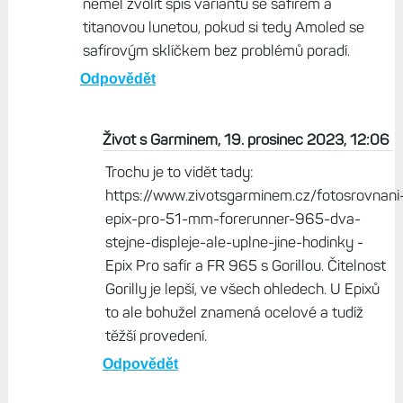
neměl zvolit spíš variantu se safírem a
titanovou lunetou, pokud si tedy Amoled se
safírovým sklíčkem bez problémů poradí.
Odpovědět
Život s Garminem, 19. prosinec 2023, 12:06
Trochu je to vidět tady:
https://www.zivotsgarminem.cz/fotosrovnani
epix-pro-51-mm-forerunner-965-dva-
stejne-displeje-ale-uplne-jine-hodinky -
Epix Pro safír a FR 965 s Gorillou. Čitelnost
Gorilly je lepší, ve všech ohledech. U Epixů
to ale bohužel znamená ocelové a tudíž
těžší provedení.
Odpovědět