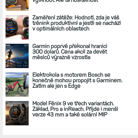
vytknout. Ale ta nositelnost
Zaměření zátěže: Hodnotí, zda je váš
trénink produktivní a jestli se nachází
v optimálních oblastech
Garmin poprvé překonal hranici
300 dolarů. Cena akcií za devět
měsíců výrazně vzrostla
Elektrokola s motorem Bosch se
konečně mohou propojit s Garminem.
Zatím ale jen s Edge
Model Fénix 9 ve třech variantách.
Základ, Pro a inReach. Přijde i menší
verze 43 mm a také solární MIP