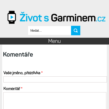
Přejít k hlavnímu obsahu
Vyhledávání
Menu
Komentáře
Vaše jméno, přezdívka
*
Komentář
*