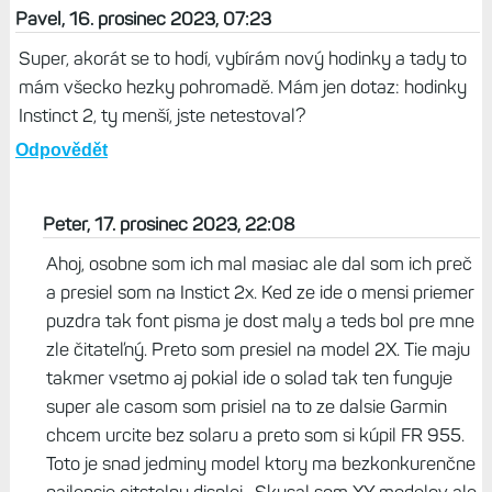
Pavel, 16. prosinec 2023, 07:23
Super, akorát se to hodí, vybírám nový hodinky a tady to
mám všecko hezky pohromadě. Mám jen dotaz: hodinky
Instinct 2, ty menší, jste netestoval?
Odpovědět
Peter, 17. prosinec 2023, 22:08
Ahoj, osobne som ich mal masiac ale dal som ich preč
a presiel som na Instict 2x. Ked ze ide o mensi priemer
puzdra tak font pisma je dost maly a teds bol pre mne
zle čitateľný. Preto som presiel na model 2X. Tie maju
takmer vsetmo aj pokial ide o solad tak ten funguje
super ale casom som prisiel na to ze dalsie Garmin
chcem urcite bez solaru a preto som si kúpil FR 955.
Toto je snad jedminy model ktory ma bezkonkurenčne