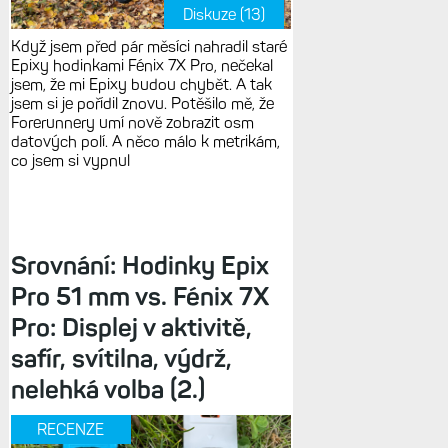
Diskuze (13)
Když jsem před pár měsíci nahradil staré
Epixy hodinkami Fénix 7X Pro, nečekal
jsem, že mi Epixy budou chybět. A tak
jsem si je pořídil znovu. Potěšilo mě, že
Forerunnery umí nově zobrazit osm
datových polí. A něco málo k metrikám,
co jsem si vypnul
Srovnání: Hodinky Epix
Pro 51 mm vs. Fénix 7X
Pro: Displej v aktivitě,
safír, svítilna, výdrž,
nelehká volba (2.)
RECENZE