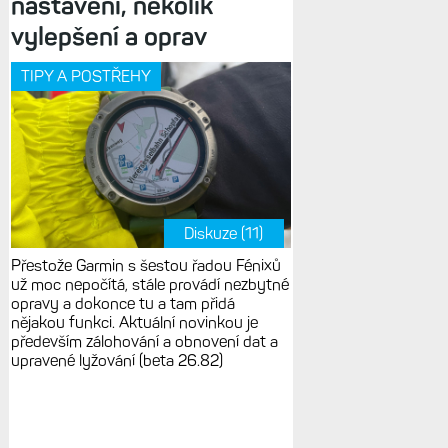
nastavení, několik
vylepšení a oprav
TIPY A POSTŘEHY
Diskuze (11)
Přestože Garmin s šestou řadou Fénixů
už moc nepočítá, stále provádí nezbytné
opravy a dokonce tu a tam přidá
nějakou funkci. Aktuální novinkou je
především zálohování a obnovení dat a
upravené lyžování (beta 26.82)