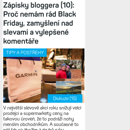
Zápisky bloggera (10):
Proč nemám rád Black
Friday, zamyšlení nad
slevami a vylepšené
komentáře
TIPY A POSTŘEHY
Diskuze (15)
V největší slevové akci roku snižují velcí
prodejci a supermarkety ceny na
takovou úroveň, že to podráží nohy
menším obchodníkům. A současně to
ničí trh se zbožím z druhé ruky