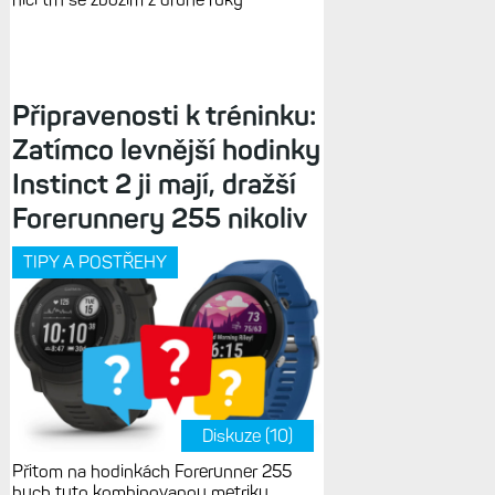
Připravenosti k tréninku:
Zatímco levnější hodinky
Instinct 2 ji mají, dražší
Forerunnery 255 nikoliv
TIPY A POSTŘEHY
Diskuze (10)
Přitom na hodinkách Forerunner 255
bych tuto kombinovanou metriku