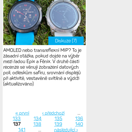
Diskuze (7)
AMOLED nebo transreflexní MIP? To je
zásadní otázka, pokud dojde na výběr
mezi řadou Epix a Fénix. V druhé části
recenze se věnuji zobrazení datových
polí, odleskům safíru, srovnání displejů
při aktivitě, vestavěné svítilně a výdrži
(aktualizováno)
« první
‹ předchozí
…
133
134
135
136
Stránky
137
138
139
140
141
…
následující ›