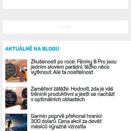
REKLAMA
AKTUÁLNĚ NA BLOGU
Zkušenosti po roce: Fénixy 8 Pro jsou
jedním slovem parádní, těžko něco
vytknout. Ale ta nositelnost
Zaměření zátěže: Hodnotí, zda je váš
trénink produktivní a jestli se nachází
v optimálních oblastech
Garmin poprvé překonal hranici
300 dolarů. Cena akcií za devět
měsíců výrazně vzrostla