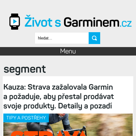
Přejít k hlavnímu obsahu
Vyhledávání
Menu
segment
Kauza: Strava zažalovala Garmin
a požaduje, aby přestal prodávat
svoje produkty. Detaily a pozadí
TIPY A POSTŘEHY