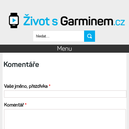
Přejít k hlavnímu obsahu
Vyhledávání
Menu
Komentáře
Vaše jméno, přezdívka
*
Komentář
*