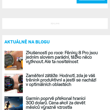
REKLAMA
AKTUÁLNĚ NA BLOGU
Zkušenosti po roce: Fénixy 8 Pro jsou
jedním slovem parádní, těžko něco
vytknout. Ale ta nositelnost
Zaměření zátěže: Hodnotí, zda je váš
trénink produktivní a jestli se nachází
v optimálních oblastech
Garmin poprvé překonal hranici
300 dolarů. Cena akcií za devět
měsíců výrazně vzrostla