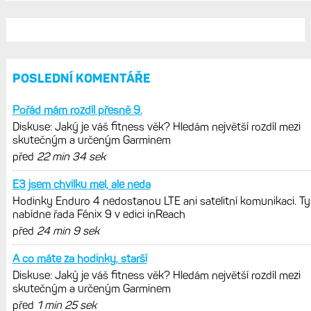
Zkušenosti po roce: Fénixy 8 Pro jsou
jedním slovem parádní, těžko něco
vytknout. Ale ta nositelnost
Zaměření zátěže: Hodnotí, zda je váš
trénink produktivní a jestli se nachází
v optimálních oblastech