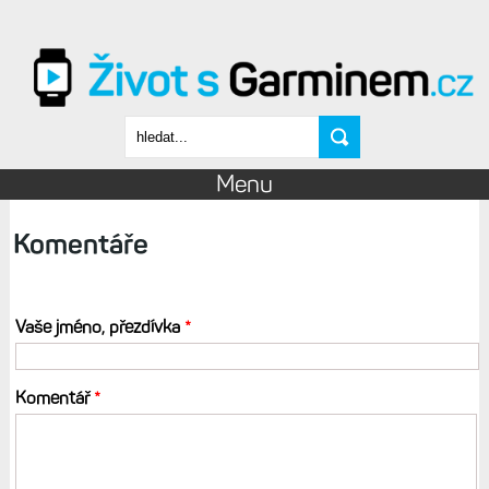
Přejít k hlavnímu obsahu
Vyhledávání
Menu
Komentáře
Vaše jméno, přezdívka
*
Komentář
*