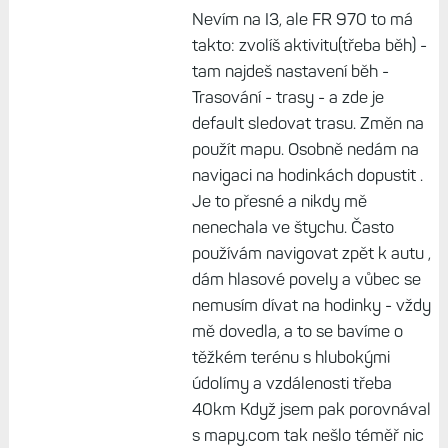
Nevím na I3, ale FR 970 to má
takto: zvolíš aktivitu(třeba běh) -
tam najdeš nastavení běh -
Trasování - trasy - a zde je
default sledovat trasu. Změn na
použít mapu. Osobně nedám na
navigaci na hodinkách dopustit .
Je to přesné a nikdy mě
nenechala ve štychu. Často
používám navigovat zpět k autu ,
dám hlasové povely a vůbec se
nemusím dívat na hodinky - vždy
mě dovedla, a to se bavíme o
těžkém terénu s hlubokými
údolímy a vzdálenosti třeba
40km Když jsem pak porovnával
s mapy.com tak nešlo téměř nic