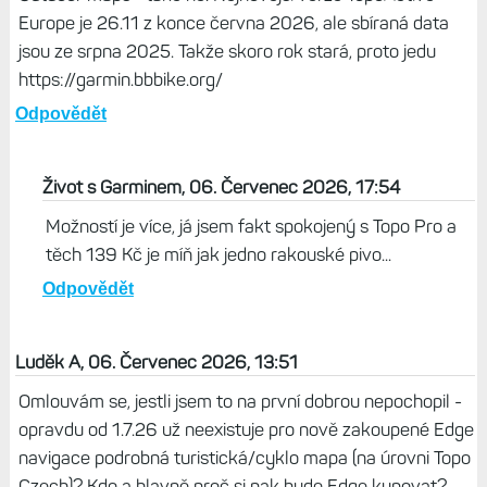
Europe je 26.11 z konce června 2026, ale sbíraná data
jsou ze srpna 2025. Takže skoro rok stará, proto jedu
https://garmin.bbbike.org/
Odpovědět
Život s Garminem, 06. Červenec 2026, 17:54
Možností je více, já jsem fakt spokojený s Topo Pro a
těch 139 Kč je míň jak jedno rakouské pivo...
Odpovědět
Luděk A, 06. Červenec 2026, 13:51
Omlouvám se, jestli jsem to na první dobrou nepochopil -
opravdu od 1.7.26 už neexistuje pro nově zakoupené Edge
navigace podrobná turistická/cyklo mapa (na úrovni Topo
Czech)? Kdo a hlavně proč si pak bude Edge kupovat?