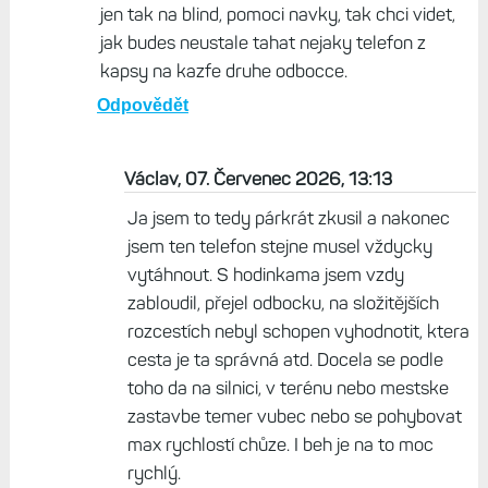
jen tak na blind, pomoci navky, tak chci videt,
jak budes neustale tahat nejaky telefon z
kapsy na kazfe druhe odbocce.
Odpovědět
Václav, 07. Červenec 2026, 13:13
Ja jsem to tedy párkrát zkusil a nakonec
jsem ten telefon stejne musel vždycky
vytáhnout. S hodinkama jsem vzdy
zabloudil, přejel odbocku, na složitějších
rozcestích nebyl schopen vyhodnotit, ktera
cesta je ta správná atd. Docela se podle
toho da na silnici, v terénu nebo mestske
zastavbe temer vubec nebo se pohybovat
max rychlostí chůze. I beh je na to moc
rychlý.