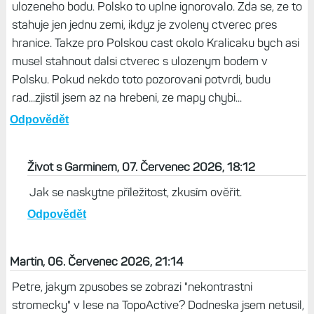
ulozeneho bodu. Polsko to uplne ignorovalo. Zda se, ze to
stahuje jen jednu zemi, ikdyz je zvoleny ctverec pres
hranice. Takze pro Polskou cast okolo Kralicaku bych asi
musel stahnout dalsi ctverec s ulozenym bodem v
Polsku. Pokud nekdo toto pozorovani potvrdi, budu
rad...zjistil jsem az na hrebeni, ze mapy chybi...
Odpovědět
Život s Garminem, 07. Červenec 2026, 18:12
Jak se naskytne příležitost, zkusím ověřit.
Odpovědět
Martin, 06. Červenec 2026, 21:14
Petre, jakym zpusobes se zobrazi "nekontrastni
stromecky" v lese na TopoActive? Dodneska jsem netusil,