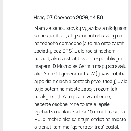
Haas, 07. Červenec 2026, 14:50
Mam za sebou stovky vyjazdov a nikdy som
sa nestratil tak, aby som bol odkazany na
nahodneho domaceho (a to ma este zastihli
zaciatky bez GPS) ... ale rad si necham
poradit, ako sa stratit kvoli nespolahlivym
mapam :D Mozno sa Garmin mapy spravaju
ako Amazfit generator tras? (tj. vas potaha
aj po dialniciach a cestach prvej triedy) ... ale
tu je potom na mieste zapojit rozum (ak
nejaky je :D) . A to pisem vseobecne,
neberte osobne. Mne to stale lepsie
vychadza naplanovat za 10 minut trasu na
PC, ci mobile ako sa s tym ondiet na mieste
a trpnut kam ma "generator tras" poslal.