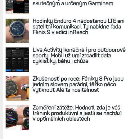
REKLAMA
AKTUÁLNĚ NA BLOGU
Diskuse: Jaký je váš fitness věk?
Hledám největší rozdíl mezi
skutečným a určeným Garminem
Hodinky Enduro 4 nedostanou LTE ani
satelitní komunikaci. Ty nabídne řada
Fénix 9 v edici inReach
Live Activity konečně i pro outdoorové
sporty. Mobil už umí zrcadlit data
cyklistiky, běhu i chůze