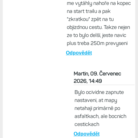
me vytáhly nahoře na kopec
na start trailu a pak
"zkratkou" zpět na tu
objizdnou cestu. Takze nejen
ze to bylo delší, jeste navic
plus treba 250m prevyseni
Odpovědět
Martin, 09. Červenec
2026, 14:49
Bylo ocividne zapnute
nastaveni, at mapy
netahaji primárně po
asfaltkach, ale bocnich
cestickach
Odpovědět