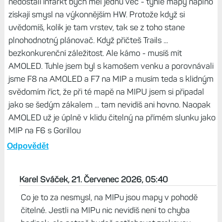
nedostali infarkt bych měl jednu věc - tyhle mapy naplno
získají smysl na výkonnějším HW. Protože když si
uvědomíš, kolik je tam vrstev, tak se z toho stane
plnohodnotný plánovač. Když přičteš Trails ...
bezkonkurenční záležitost. Ale kámo - musíš mít
AMOLED. Tuhle jsem byl s kamošem venku a porovnávali
jsme F8 na AMOLED a F7 na MIP a musím teda s klidným
svědomím říct, že při té mapě na MIPU jsem si připadal
jako se šedým zákalem ... tam nevidíš ani hovno. Naopak
AMOLED už je úplně v klidu čitelný na přímém slunku jako
MIP na F6 s Gorillou
Odpovědět
Karel Sváček, 21. Červenec 2026, 05:40
Co je to za nesmysl, na MIPu jsou mapy v pohodě
čitelné. Jestli na MIPu nic nevidíš není to chyba