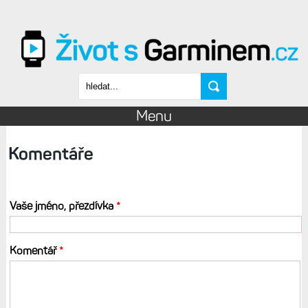
Přejít k hlavnímu obsahu
Vyhledávání
Menu
Komentáře
Vaše jméno, přezdívka
*
Komentář
*