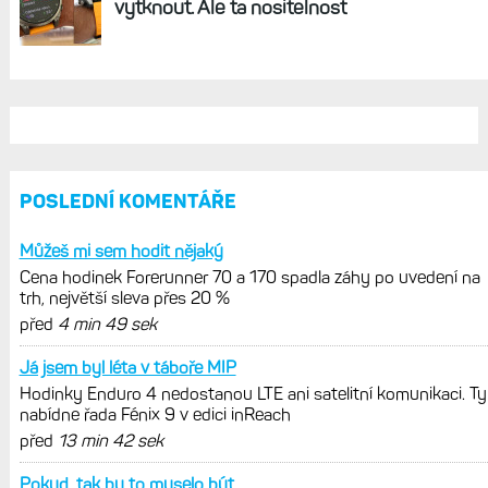
vytknout. Ale ta nositelnost
POSLEDNÍ KOMENTÁŘE
Můžeš mi sem hodit nějaký
Cena hodinek Forerunner 70 a 170 spadla záhy po uvedení na
trh, největší sleva přes 20 %
před
4 min 49 sek
Já jsem byl léta v táboře MIP
Hodinky Enduro 4 nedostanou LTE ani satelitní komunikaci. Ty
nabídne řada Fénix 9 v edici inReach
před
13 min 42 sek
Pokud, tak by to muselo být