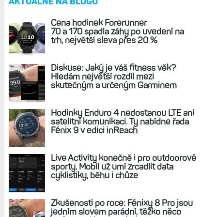
AKTUÁLNĚ NA BLOGU
Cena hodinek Forerunner
70 a 170 spadla záhy po uvedení na
trh, největší sleva přes 20 %
Diskuse: Jaký je váš fitness věk?
Hledám největší rozdíl mezi
skutečným a určeným Garminem
Hodinky Enduro 4 nedostanou LTE ani
satelitní komunikaci. Ty nabídne řada
Fénix 9 v edici inReach
Live Activity konečně i pro outdoorové
sporty. Mobil už umí zrcadlit data
cyklistiky, běhu i chůze
Zkušenosti po roce: Fénixy 8 Pro jsou
jedním slovem parádní, těžko něco