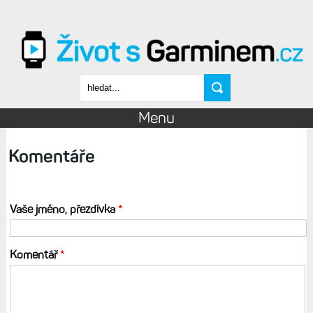
Přejít k hlavnímu obsahu
Vyhledávání
Menu
Komentáře
Vaše jméno, přezdívka
*
Komentář
*