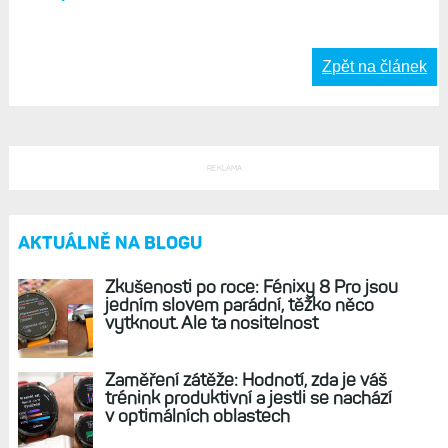
bambilio příspěvků, je to velké a těžké :). Jako malý
mobil, vytváří se dojem, že ho každý uživatel chce, až
existuje, zjistí se, že se to neprodává :-).
Odpovědět
Život s Garminem, 04. Červen 2026, 08:30
S delší výdrží bych bohužel moc nepočítal.
Odpovědět
Zpět na článek