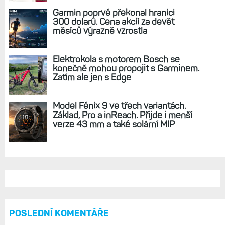
REKLAMA
AKTUÁLNĚ NA BLOGU
Zkušenosti po roce: Fénixy 8 Pro jsou
jedním slovem parádní, těžko něco
vytknout. Ale ta nositelnost
Zaměření zátěže: Hodnotí, zda je váš