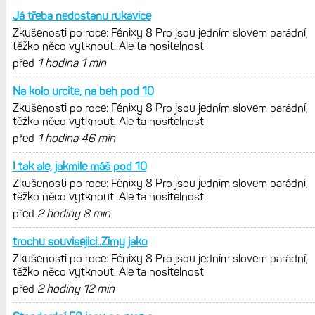
trénink produktivní a jestli se nachází
v optimálních oblastech
Garmin poprvé překonal hranici
300 dolarů. Cena akcií za devět
měsíců výrazně vzrostla
Elektrokola s motorem Bosch se
konečně mohou propojit s Garminem.
Zatím ale jen s Edge
Model Fénix 9 ve třech variantách.
Základ, Pro a inReach. Přijde i menší
verze 43 mm a také solární MIP