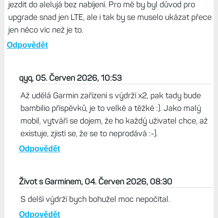
Edge by se mohl stát daleko univerzálnější.
Odpovědět
Bajker, 04. Červen 2026, 07:00
Hodně jsem zvědavý, co Garmin nabídne, protože
poslední dobou jde jen cestou větších, tlustších a těžších
Edge, ale s nižší výdrží. Přesný opak, než co čekám. To
samý vlastně u hodinek. Zlatý Edge 1040 solar, kde můžu
jezdit do alelujá bez nabíjení. Pro mě by byl důvod pro
upgrade snad jen LTE, ale i tak by se muselo ukázat přece
jen něco víc než je to.
Odpovědět
qyq, 05. Červen 2026, 10:53
Až udělá Garmin zařízení s výdrží x2, pak tady bude