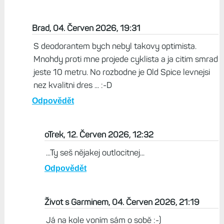
deodorant, abych nesmrděl jak prase
Odpovědět
Život s Garminem, 04. Červen 2026, 13:57
NFC platbu už má Edge 1050 a zbytek je řešitelný :-)
Přední i zadní kameru už Garmin má ve světle a v
radaru a ten deodorant stačí až po jízdě...
Odpovědět
Brad, 04. Červen 2026, 19:31
S deodorantem bych nebyl takovy optimista.
Mnohdy proti mne projede cyklista a ja citim smrad
jeste 10 metru. No rozbodne je Old Spice levnejsi
nez kvalitni dres ... :-D