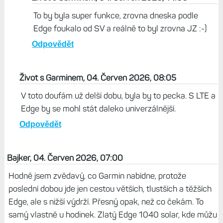
To by tam mohla být i kamerka a nebyla by potřeba
Varia Vue... Jen těžko odhadnout, co by to pak stálo :)
Za mě tam chybí anemometr. Přece jenom, vítr jízdu
na kole ovlivňuje docela dost, kdyby údaje o něm byly
skutečně změřené, ne jen odhadnuté podle
předpovědi, mělo by to úplně jinou vypovídací hodnotu.
Odpovědět
Život s Garminem, 04. Červen 2026, 14:06
To by byla super funkce, zrovna dneska podle
Edge foukalo od SV a reálně to byl zrovna JZ :-)
Odpovědět
Život s Garminem, 04. Červen 2026, 08:05
V toto doufám už delší dobu, byla by to pecka. S LTE a