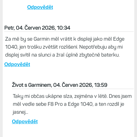
Odpovědět
oTrek, 12. Červen 2026, 12:32
...Ty seš nějakej outlocitnej...
Odpovědět
Život s Garminem, 04. Červen 2026, 21:19
Já na kole voním sám o sobě :-)
Odpovědět
Petr, 04. Červen 2026, 10:34
Za mě by se Garmin měl vrátit k displeji jako měl Edge
1040, jen trošku zvětšit rozlišení. Nepotřebuju aby mi
displej svítil na slunci a žral úplně zbytečně baterku.