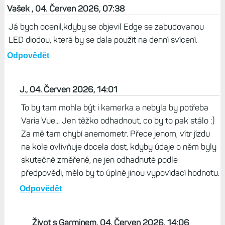
Odpovědět
Život s Garminem, 04. Červen 2026, 13:59
Taky mi občas ukápne slza, zejména v létě. Dnes jsem
měl vedle sebe F8 Pro a Edge 1040, a ten rozdíl je
jasnej...
Odpovědět
Vašek , 04. Červen 2026, 07:38
Já bych ocenil,kdyby se objevil Edge se zabudovanou
LED diodou, která by se dala použít na denní svícení.
Odpovědět
J., 04. Červen 2026, 14:01