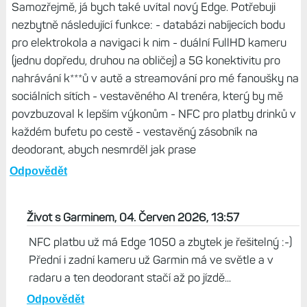
Život s Garminem, 04. Červen 2026, 14:00
To pořeší malá powerbanka, netřeba hned kupovat
dvě zařízení... :-)
Odpovědět
Titanus, 04. Červen 2026, 11:20
Samozřejmě, já bych také uvítal nový Edge. Potřebuji
nezbytně následující funkce: - databázi nabíjecích bodu
pro elektrokola a navigaci k nim - duální FullHD kameru
(jednu dopředu, druhou na obličej) a 5G konektivitu pro
nahrávání k***ů v autě a streamování pro mé fanoušky na
sociálních sítích - vestavěného AI trenéra, který by mě
povzbuzoval k lepším výkonům - NFC pro platby drinků v
každém bufetu po cestě - vestavěný zásobník na