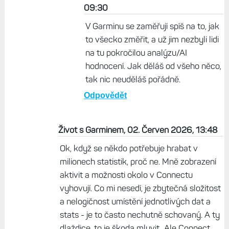
09:30
V Garminu se zaměřují spíš na to, jak
to všecko změřit, a už jim nezbyli lidi
na tu pokročilou analýzu/AI
hodnocení. Jak děláš od všeho něco,
tak nic neuděláš pořádně.
Odpovědět
Život s Garminem, 02. Červen 2026, 13:48
Ok, když se někdo potřebuje hrabat v
milionech statistik, proč ne. Mně zobrazení
aktivit a možnosti okolo v Connectu
vyhovují. Co mi nesedí, je zbytečná složitost
a nelogičnost umístění jednotlivých dat a
stats - je to často nechutně schovaný. A ty
dlaždice, to je škoda mluvit...Ale Connect