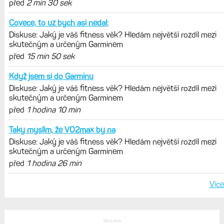
POSLEDNÍ KOMENTÁŘE
A co máte za hodinky, starší
Diskuse: Jaký je váš fitness věk? Hledám největší rozdíl mezi
skutečným a určeným Garminem