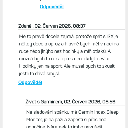
Odpovědět
Zdenál, 02. Červen 2026, 08:37
Mě to právě docela zajímá, protože spát s I2X je
někdy docela opruz a hlavně bych měl v noci na
ruce něco jinýho než hodinky a míň otlaků. A
možná bych to nosil i přes den, i když nevím.
Hodinky jen na sport. Ale musel bych to zkusit,
jestli to dává smysl.
Odpovědět
Život s Garminem, 02. Červen 2026, 08:56
Na sledování spánku má Garmin Index Sleep
Monitor, je na paži a zápěstí si přes nod
odpočine. Náramek to imho nevyřeší.