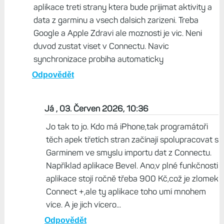
aplikace treti strany ktera bude prijimat aktivity a
data z garminu a vsech dalsich zarizeni. Treba
Google a Apple Zdravi ale moznosti je vic. Neni
duvod zustat viset v Connectu. Navic
synchronizace probiha automaticky
Odpovědět
Já , 03. Červen 2026, 10:36
Jo tak to jo. Kdo má iPhone,tak programátoři
těch apek třetích stran začínají spolupracovat s
Garminem ve smyslu importu dat z Connectu.
Například aplikace Bevel. Ano,v plné funkčnosti
aplikace stojí ročně třeba 900 Kč,což je zlomek
Connect +,ale ty aplikace toho umí mnohem
více. A je jich vícero...
Odpovědět