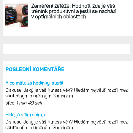
satelitní komunikaci. Ty nabídne řada
Fénix 9 v edici inReach
Live Activity konečně i pro outdoorové
sporty. Mobil už umí zrcadlit data
cyklistiky, běhu i chůze
Zkušenosti po roce: Fénixy 8 Pro jsou
jedním slovem parádní, těžko něco
vytknout. Ale ta nositelnost
Zaměření zátěže: Hodnotí, zda je váš
trénink produktivní a jestli se nachází
v optimálních oblastech