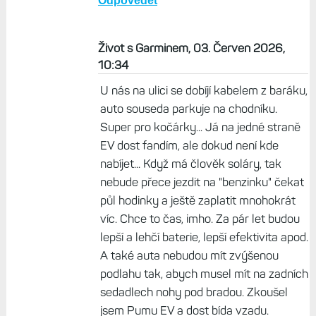
Odpovědět
Život s Garminem, 03. Červen 2026,
10:34
U nás na ulici se dobíjí kabelem z baráku,
auto souseda parkuje na chodníku.
Super pro kočárky... Já na jedné straně
EV dost fandím, ale dokud není kde
nabíjet... Když má člověk soláry, tak
nebude přece jezdit na "benzinku" čekat
půl hodinky a ještě zaplatit mnohokrát
víc. Chce to čas, imho. Za pár let budou
lepší a lehčí baterie, lepší efektivita apod.
A také auta nebudou mít zvýšenou
podlahu tak, abych musel mít na zadních
sedadlech nohy pod bradou. Zkoušel
jsem Pumu EV a dost bída vzadu.