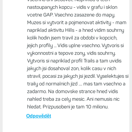
nastoupanych kopcu - vidis v grafu i sklon
vcetne GAP. Vsechno zasazene do mapy.
Muzes si vytvorit a pojmenovat aktivity - mam
napriklad aktivitu Hills - a hned vidim souhrny
kolik hodin jsem travil za obdobi v kopcich,
jejich profily ... Vidis uplne vsechno. Vytvoris si
vykonnostni a tepove zony, vidis souhrny.
Vytvoris si napriklad profil Trails a tam uvidis
jakych jsi dosahoval zon, kolik casu v nich
stravil, pocasi za jakych jsi jezdil. Vyselektujes si
traily od normalnich jizd .... mas tam vsechno a
zadarmo. Na domovske strance hned vidis
nahled treba za cely mesic. Ani nemusis nic
hledat. Prizpusobeni je tam 10 milionu.
Odpovědět