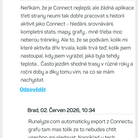
Neříkám, že je Connect nejlepší, ale žádná aplikace
třetí strany neumí tak dobře pracovat s historií
aktivit jako Connect - hledání, srovnávání,
kompletní stats, mapy, grafy... mně třeba moc
neberou tréninky. Ale to, že se podívám, kolik mi
které aktivita dřív trvala, kolik trvá teď, kolik jsem
nastoupal, kdy jsem vyrážel, jaká byla tehdy
teplota... Často jezdím shodné trasy v různé roky a
roční doby a díky tomu vím, na co se mám
nachystat.
Odpovědět
Brad, 02. Červen 2026, 10:34
Runalyze.com automaticky export z Connectu,
grafu tam mas tolik ze to nebudes chtit
vsechno ani sledovat. Napriklad u tech