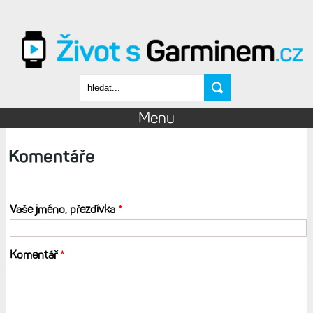
Přejít k hlavnímu obsahu
Vyhledávání
Menu
Komentáře
Vaše jméno, přezdívka
*
Komentář
*