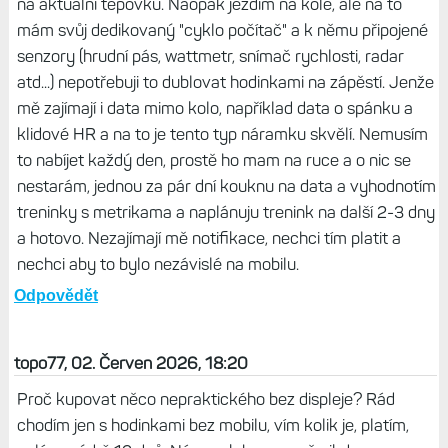
na aktuální tepovku. Naopak jezdím na kole, ale na to
mám svůj dedikovaný "cyklo počítač" a k němu připojené
senzory (hrudní pás, wattmetr, snímač rychlosti, radar
atd...) nepotřebuji to dublovat hodinkami na zápěstí. Jenže
mě zajímají i data mimo kolo, například data o spánku a
klidové HR a na to je tento typ náramku skvělí. Nemusím
to nabíjet každý den, prostě ho mam na ruce a o nic se
nestarám, jednou za pár dní kouknu na data a vyhodnotím
treninky s metrikama a naplánuju trenink na další 2-3 dny
a hotovo. Nezajímají mě notifikace, nechci tím platit a
nechci aby to bylo nezávislé na mobilu.
Odpovědět
topo77, 02. Červen 2026, 18:20
Proč kupovat něco nepraktického bez displeje? Rád
chodím jen s hodinkami bez mobilu, vím kolik je, platím,