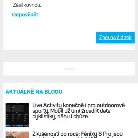
Zásilkovnou.
Odpovědět
Zpět na článek
REKLAMA
AKTUÁLNĚ NA BLOGU
Live Activity konečně i pro outdoorové
sporty. Mobil už umí zrcadlit data
cyklistiky, běhu i chůze
Zkušenosti po roce: Fénixy 8 Pro jsou