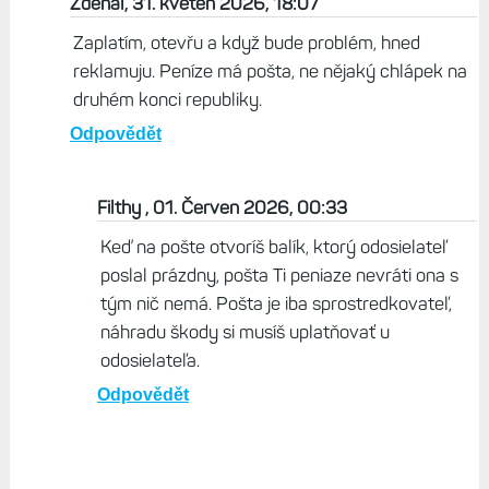
Zdenál, 31. květen 2026, 18:07
Zaplatím, otevřu a když bude problém, hned
reklamuju. Peníze má pošta, ne nějaký chlápek na
druhém konci republiky.
Odpovědět
Filthy , 01. Červen 2026, 00:33
Keď na pošte otvoríš balík, ktorý odosielateľ
poslal prázdny, pošta Ti peniaze nevráti ona s
tým nič nemá. Pošta je iba sprostredkovateľ,
náhradu škody si musíš uplatňovať u
odosielateľa.
Odpovědět