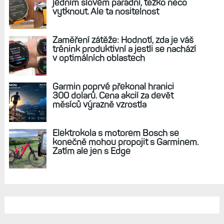
jedním slovem parádní, těžko něco
vytknout. Ale ta nositelnost
Zaměření zátěže: Hodnotí, zda je váš
trénink produktivní a jestli se nachází
v optimálních oblastech
Garmin poprvé překonal hranici
300 dolarů. Cena akcií za devět
měsíců výrazně vzrostla
Elektrokola s motorem Bosch se
konečně mohou propojit s Garminem.
Zatím ale jen s Edge