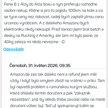
Fenix 6 z Alzy do Alza boxu a nyni preferuju rozhodne
osobni nakup. Klidne si pro to pojedu 100km na kole a co
se tyce ceny nez riskovat, radeji bych zaplatil plnou cenu
urcenou vyrobcem. A z dalekeho Amazonu bych
elektroniku nikdy nekoupil. Pred Vanoci jsem bral batoh a
desky na Rucking z Ameriky, ale tam mi bylo jasne, ze
40kg zeleza mi nikdo nevezme :-D
Odpovědět
Černoboh, 31. květen 2026, 09:35
Amazon.de zas tak daleko není a refund jsem měl
vždy, i když bylo omylem zboží na vrátnici v práci. Tam
byl nejvetší problém s rumunskou kurýrní službou,
která ohlásila termín doručení a pak "zákazník
nezastižen", aniž by někdo třeba zavolal nebo na místě
doručení vůbec byl. Teď už spolupracují tuším se