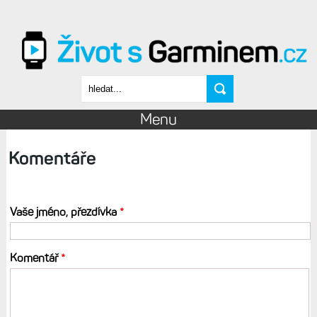
Přejít k hlavnímu obsahu
Vyhledávání
Menu
Komentáře
Vaše jméno, přezdívka
*
Komentář
*