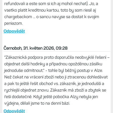
refundovali a este som si ich aj mohol nechat). Jo, a
vsetko platit kreditnou kartou, toto by som riesil aj
chargebackom ... o sancu navyse sa dostat k svojim
peniazom.
Odpovědět
Černoboh, 31. květen 2026, 09:28
"Zákaznická podpora proto doporučila neobvyklé řešení –
objednat další hodinky a případnou opožděnou zásilku
jednoduše odmítnout." - tohle byl běžný postup v Alze.
Než čekat na vrácení zboží nebo ji ztracenou dohledávat
a pak to ještě řešit obchod vs. zákazník, je jednodušší a
rychlejší objednat znovu. Zákazník má zboží a zbytek se
řeší dodatečně. Když ještě pobočka Alzy nebyla jen
výdejna, dělali jsme to na denní bázi.
Odpovědět