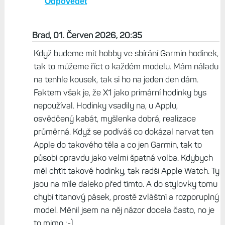
Odpovědět
Brad, 01. Červen 2026, 20:35
Když budeme mít hobby ve sbírání Garmin hodinek,
tak to můžeme říct o každém modelu. Mám náladu
na tenhle kousek, tak si ho na jeden den dám.
Faktem však je, že X1 jako primární hodinky bys
nepoužíval. Hodinky vsadily na, u Applu,
osvědčený kabát, myšlenka dobrá, realizace
průměrná. Když se podíváš co dokázal narvat ten
Apple do takového těla a co jen Garmin, tak to
působí opravdu jako velmi špatná volba. Kdybych
měl chtít takové hodinky, tak radši Apple Watch. Ty
jsou na míle daleko před tímto. A do stylovky tomu
chybí titanový pásek, prostě zvláštní a rozporuplný
model. Měnil jsem na něj názor docela často, no je
to mimo :-)