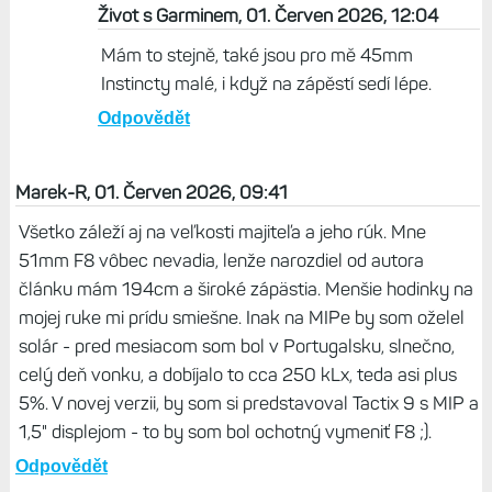
Život s Garminem, 01. Červen 2026, 12:04
Mám to stejně, také jsou pro mě 45mm
Instincty malé, i když na zápěstí sedí lépe.
Odpovědět
Marek-R, 01. Červen 2026, 09:41
Všetko záleží aj na veľkosti majiteľa a jeho rúk. Mne
51mm F8 vôbec nevadia, lenže narozdiel od autora
článku mám 194cm a široké zápästia. Menšie hodinky na
mojej ruke mi prídu smiešne. Inak na MIPe by som oželel
solár - pred mesiacom som bol v Portugalsku, slnečno,
celý deň vonku, a dobíjalo to cca 250 kLx, teda asi plus
5%. V novej verzii, by som si predstavoval Tactix 9 s MIP a
1,5" displejom - to by som bol ochotný vymeniť F8 ;).
Odpovědět