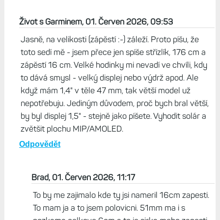
Život s Garminem, 01. Červen 2026, 09:53
Jasně, na velikosti (zápěstí :-) záleží. Proto píšu, že
toto sedí mě - jsem přece jen spíše střízlík, 176 cm a
zápěstí 16 cm. Velké hodinky mi nevadí ve chvíli, kdy
to dává smysl - velký displej nebo výdrž apod. Ale
když mám 1,4" v těle 47 mm, tak větší model už
nepotřebuju. Jediným důvodem, proč bych bral větší,
by byl displej 1,5" - stejně jako píšete. Vyhodit solár a
zvětšit plochu MIP/AMOLED.
Odpovědět
Brad, 01. Červen 2026, 11:17
To by me zajimalo kde ty jsi nameril 16cm zapesti.
To mam ja a to jsem polovicni. 51mm ma i s