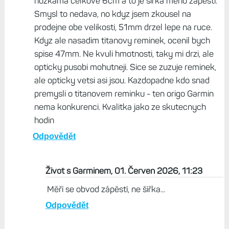
nozkama celkove 6cm a to je sirka meho zapesti.
Smysl to nedava, no kdyz jsem zkousel na
prodejne obe velikosti, 51mm drzel lepe na ruce.
Kdyz ale nasadim titanovy reminek, ocenil bych
spise 47mm. Ne kvuli hmotnosti, taky mi drzi, ale
opticky pusobi mohutneji. Sice se zuzuje reminek,
ale opticky vetsi asi jsou. Kazdopadne kdo snad
premysli o titanovem reminku - ten origo Garmin
nema konkurenci. Kvalitka jako ze skutecnych
hodin
Odpovědět
Život s Garminem, 01. Červen 2026, 11:23
Měří se obvod zápěstí, ne šířka...
Odpovědět