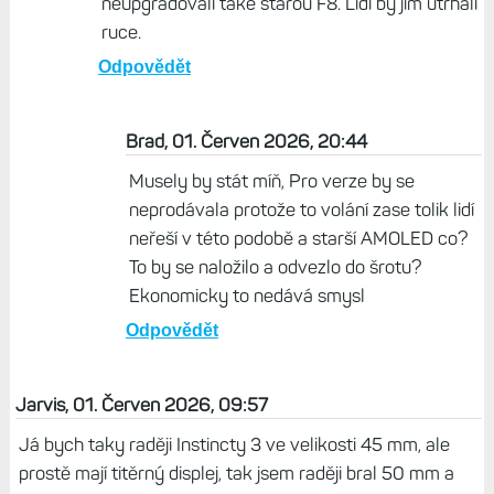
neupgradovali také starou F8. Lidi by jim utrhali
ruce.
Odpovědět
Brad, 01. Červen 2026, 20:44
Musely by stát míň, Pro verze by se
neprodávala protože to volání zase tolik lidí
neřeší v této podobě a starší AMOLED co?
To by se naložilo a odvezlo do šrotu?
Ekonomicky to nedává smysl
Odpovědět
Jarvis, 01. Červen 2026, 09:57
Já bych taky raději Instincty 3 ve velikosti 45 mm, ale
prostě mají titěrný displej, tak jsem raději bral 50 mm a