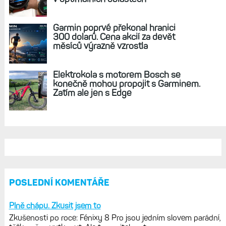
Live Activity konečně i pro outdoorové
sporty. Mobil už umí zrcadlit data
cyklistiky, běhu i chůze
Zkušenosti po roce: Fénixy 8 Pro jsou
jedním slovem parádní, těžko něco
vytknout. Ale ta nositelnost
Zaměření zátěže: Hodnotí, zda je váš
trénink produktivní a jestli se nachází
v optimálních oblastech
Garmin poprvé překonal hranici
300 dolarů. Cena akcií za devět
měsíců výrazně vzrostla
Elektrokola s motorem Bosch se
konečně mohou propojit s Garminem.
Zatím ale jen s Edge