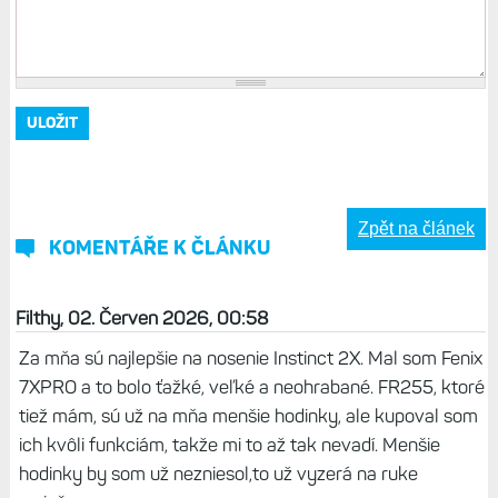
Zpět na článek
KOMENTÁŘE K ČLÁNKU
Filthy, 02. Červen 2026, 00:58
Za mňa sú najlepšie na nosenie Instinct 2X. Mal som Fenix
7XPRO a to bolo ťažké, veľké a neohrabané. FR255, ktoré
tiež mám, sú už na mňa menšie hodinky, ale kupoval som
ich kvôli funkciám, takže mi to až tak nevadí. Menšie
hodinky by som už nezniesol,to už vyzerá na ruke