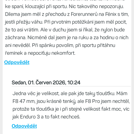
ke spaní, klouzající při sportu. Nic takového nepozoruju.
Dilema jsem měl z přechodu z Forerunnerů na Fénix s tím,
jestli přežiju váhu. Při prvotním potěžkání jsem měl pocit,
že to asi vrátím. Ale v duchu jsem si říkal, že nylon bude
záchrana. Nicméně dal jsem je na ruku a za hodinu o nich
ani nevěděl. Při spánku povolím, při sportu přitáhnu
řemínek a nepociťuju nekomfort.
Odpovědět
Sedan, 01. Červen 2026, 10:24
Jedna věc je velikost, ale pak jde taky tloušťku. Mám
F8 47 mm, jsou krásně tenký, ale F8 Pro jsem nechtěl,
protože ta tloušťka je i při stejné velikost fakt moc, víc
jak Enduro 3 a to fakt nechceš.
Odpovědět