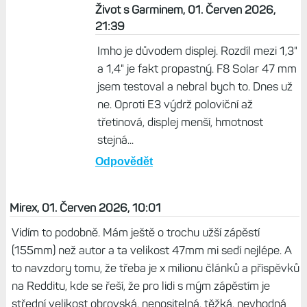
Život s Garminem, 01. Červen 2026,
21:39
Imho je důvodem displej. Rozdíl mezi 1,3"
a 1,4" je fakt propastný. F8 Solar 47 mm
jsem testoval a nebral bych to. Dnes už
ne. Oproti E3 výdrž poloviční až
třetinová, displej menší, hmotnost
stejná...
Odpovědět
Mirex, 01. Červen 2026, 10:01
Vidím to podobně. Mám ještě o trochu užší zápěstí
(155mm) než autor a ta velikost 47mm mi sedí nejlépe. A
to navzdory tomu, že třeba je x milionu článků a příspěvků
na Redditu, kde se řeší, že pro lidi s mým zápěstím je
střední velikost obrovská, nenositelná, těžká, nevhodná