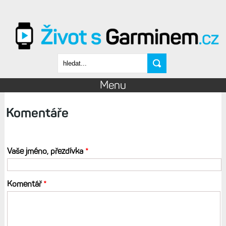
Přejít k hlavnímu obsahu
Vyhledávání
Menu
Komentáře
Vaše jméno, přezdívka
*
Komentář
*