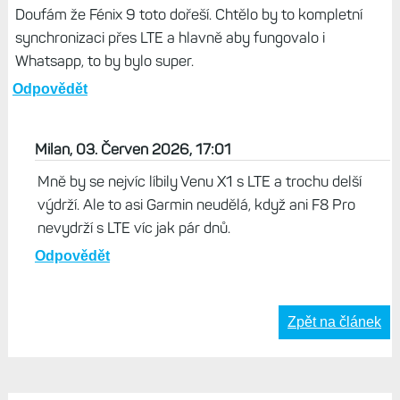
nainstaloval a při první
synchronizaci seznamů do
Connect chtělo. No, je to zvláštní,
ale je to tak. Imho zbytečný,
klidně bych to nechal celý na Wi-
Fi.
Odpovědět
Sedan, 03. Červen 2026, 09:19
Doufám že Fénix 9 toto dořeší. Chtělo by to kompletní
synchronizaci přes LTE a hlavně aby fungovalo i
Whatsapp, to by bylo super.
Odpovědět
Milan, 03. Červen 2026, 17:01