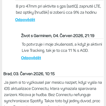
Milan, 03. Červen 2026, 17:04
Já jsem rád za tyhle testy, protože toto se člověk
nikde jinde nedočte. Takto vyzkoušet hodinky od
Garminu ještě nikoho nenapadlo. Mně by ještě
zajímalo, kolik vydrží s neustále aktivním LTE, to by se
teprve lámal chleba :-)
Odpovědět
Lubo, 04. Červen 2026, 20:37
8 pro 47mm pri aktivite s gps (satIQ), zapnuté LTE,
bez optiky (hruďák) si zoberú cca 9% za hodinu
Odpovědět
Život s Garminem, 04. Červen 2026, 21:19
To potvrzuje i moje zkušenosti, a když je aktivní