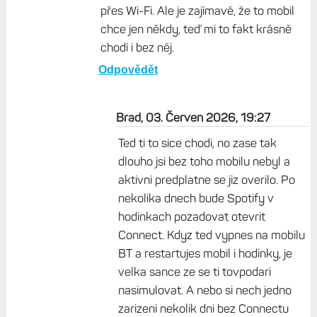
Tak zkus nechat odpojene nekolik dni
Odpovědět
Život s Garminem, 03. Červen 2026,
14:40
Asi máš pravdu, když jsem ten seznam
playlistů stahoval poprvé, chtělo to
mobil. A teprve pak se stahovala hudba
přes Wi-Fi. Ale je zajímavé, že to mobil
chce jen někdy, teď mi to fakt krásně
chodí i bez něj.
Odpovědět
Brad, 03. Červen 2026, 19:27