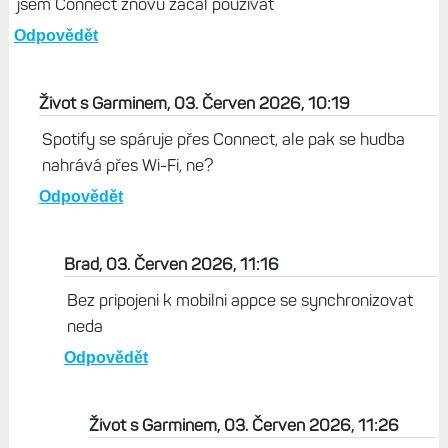
Live Tracking, tak je to cca 11 % s AOD.
Odpovědět
Brad, 03. Červen 2026, 10:15
Ja jsem si to vyzkousel par mesicu nazpet, kdyz vysla na
iOS aktualizace Connectu, ktera vymazala sparovana
zarizeni. Klicova je hudba. Bez Connectu nefunguje
synchronizace Spotify. Takze toto byl jediny duvod, proc
jsem Connect znovu zacal pouzivat
Odpovědět
Život s Garminem, 03. Červen 2026, 10:19
Spotify se spáruje přes Connect, ale pak se hudba
nahrává přes Wi-Fi, ne?
Odpovědět