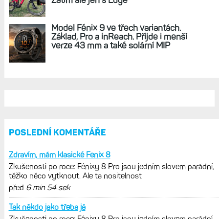
REKLAMA
AKTUÁLNĚ NA BLOGU
Zkušenosti po roce: Fénixy 8 Pro jsou
jedním slovem parádní, těžko něco
vytknout. Ale ta nositelnost
Zaměření zátěže: Hodnotí, zda je váš
trénink produktivní a jestli se nachází
v optimálních oblastech
Garmin poprvé překonal hranici
300 dolarů. Cena akcií za devět
měsíců výrazně vzrostla