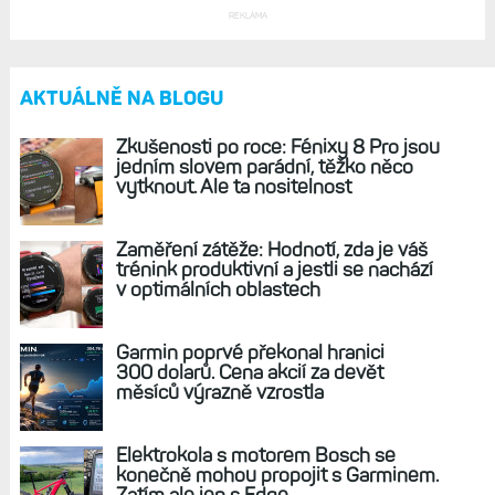
Mně by se nejvíc líbily Venu X1 s LTE a trochu delší
výdrží. Ale to asi Garmin neudělá, když ani F8 Pro
nevydrží s LTE víc jak pár dnů.
Odpovědět
Zpět na článek