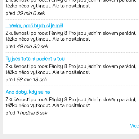
Elektrokola s motorem Bosch se
konečně mohou propojit s Garminem.
Zatím ale jen s Edge
Model Fénix 9 ve třech variantách.
Základ, Pro a inReach. Přijde i menší
verze 43 mm a také solární MIP