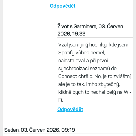
Ted ti to sice chodi, no zase tak
dlouho jsi bez toho mobilu nebyl a
aktivni predplatne se jiz overilo. Po
nekolika dnech bude Spotify v
hodinkach pozadovat otevrit
Connect. Kdyz ted vypnes na mobilu
BT a restartujes mobil i hodinky, je
velka sance ze se ti tovpodari
nasimulovat. A nebo si nech jedno
zarizeni nekolik dni bez Connectu
Odpovědět
Život s Garminem, 03. Červen
2026, 19:33
Vzal jsem jiný hodinky, kde jsem
Spotify vůbec neměl,