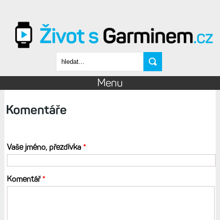
Přejít k hlavnímu obsahu
Vyhledávání
Menu
Komentáře
Vaše jméno, přezdívka
*
Komentář
*