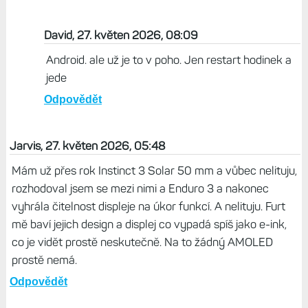
se mi nezobrazují notifikace z mobilu a netuším proč
Odpovědět
Jarvis, 27. květen 2026, 07:52
A nebude to spíš nastavením telefonu? Je to iPhone?
Ten občas blbne, mě kdysi neukazoval zprávy, ale
aplikace jo.
Odpovědět
David, 27. květen 2026, 08:09
Android. ale už je to v poho. Jen restart hodinek a
jede
Odpovědět