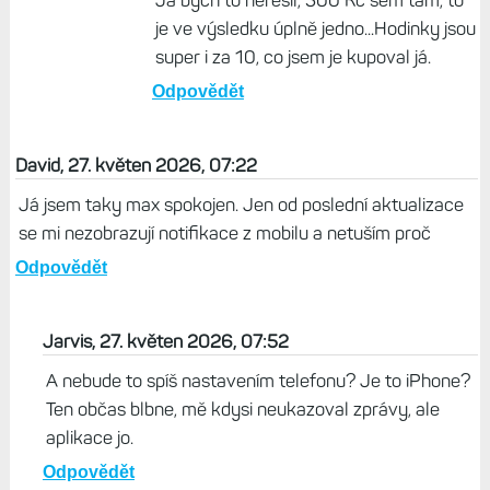
Život s Garminem, 27. květen 2026, 13:48
Výše se řešil model 45 mm a ten je u
Kobrase za těch 8 490 Kč. Mimochodem,
před Vánocemi byl také 50mm model v akci
často levnější než 45 mm.
Odpovědět
Jarvis, 27. květen 2026, 15:27
Já bych to neřešil, 500 Kč sem tam, to
je ve výsledku úplně jedno...Hodinky jsou
super i za 10, co jsem je kupoval já.
Odpovědět
David, 27. květen 2026, 07:22
Já jsem taky max spokojen. Jen od poslední aktualizace