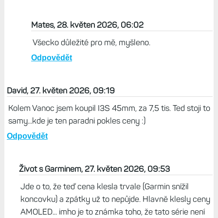
chybela. Navic paradni, vzdy citelny displej. O nabijeni
se vubec nemusim starat :) a jako bonus funkcni
solarni dobijeni.
Odpovědět
Tom, 27. květen 2026, 20:55
Fakt všechno? ;))
Odpovědět
Mates, 28. květen 2026, 06:02
Všecko důležité pro mě, myšleno.
Odpovědět
David, 27. květen 2026, 09:19