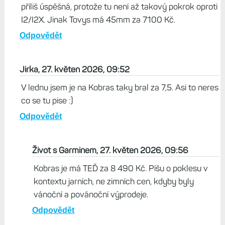
Kolem Vanoc jsem koupil I3S 45mm, za 7,5 tis. Ted stoji to
samy...kde je ten paradni pokles ceny :)
Odpovědět
Život s Garminem, 27. květen 2026, 09:53
Jde o to, že teď cena klesla trvale (Garmin snížil
koncovku) a zpátky už to nepůjde. Hlavně klesly ceny
AMOLED... imho je to známka toho, že tato série není
příliš úspěšná, protože tu není až takový pokrok oproti
I2/I2X. Jinak Tovys má 45mm za 7100 Kč.
Odpovědět
Jirka, 27. květen 2026, 09:52
V lednu jsem je na Kobras taky bral za 7,5. Asi to neres