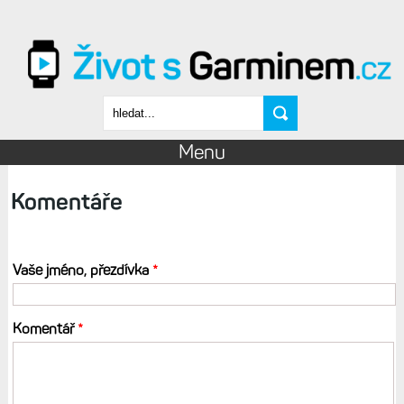
Přejít k hlavnímu obsahu
Vyhledávání
Menu
Komentáře
Vaše jméno, přezdívka
*
Komentář
*