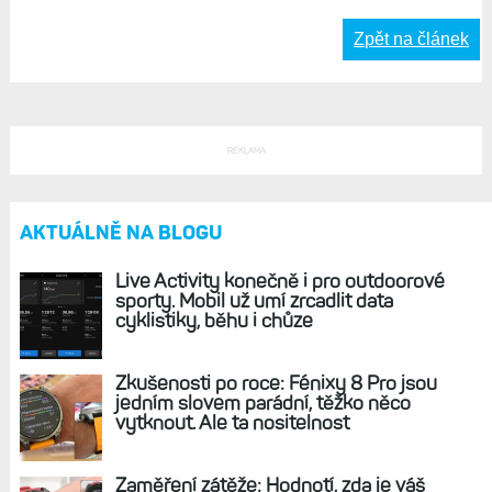
Jarvis, 27. květen 2026, 05:48
Mám už přes rok Instinct 3 Solar 50 mm a vůbec nelituju,
rozhodoval jsem se mezi nimi a Enduro 3 a nakonec
vyhrála čitelnost displeje na úkor funkcí. A nelituju. Furt
mě baví jejich design a displej co vypadá spíš jako e-ink,
co je vidět prostě neskutečně. Na to žádný AMOLED
prostě nemá.
Odpovědět
Zpět na článek