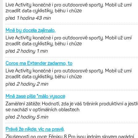
Zaměření zátěže: Hodnotí, zda je váš
trénink produktivní a jestli se nachází
v optimálních oblastech
Garmin poprvé překonal hranici
300 dolarů. Cena akcií za devět
měsíců výrazně vzrostla
Elektrokola s motorem Bosch se
konečně mohou propojit s Garminem.
Zatím ale jen s Edge