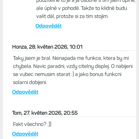
Život s Garminem, 28. květen 2026, 18:17
Mám nastavený v aktivitě jas 3/3 a bez
problému s tím jezdím i chodím skoro rok.
Venu X1, F8 Pro i FR 970. Reálně je tam v
režimu bludička cca 1 000 nitů a jas je
srovnatelný s Edge 1050, s kterým také
jezdím v létě je to ok. Tím samozřejmě
nechci říct, že že AMOLED s 2k nity je lepší
než I3S, to v žádném případě. Jen to, že
použitelné to je a já osobně s tím jsem úplně,
ale úplně v pohodě. Takže to klidně budu
valit dál, protože si za tím stojím.
Odpovědět
Honza, 28. květen 2026, 10:01
Taky jsem je bral. Nenapada me funkce, ktera by mi