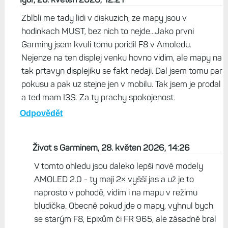
Zblbli me tady lidi v diskuzich, ze mapy jsou v
hodinkach MUST, bez nich to nejde...Jako prvni
Garminy jsem kvuli tomu poridil F8 v Amoledu.
Nejenze na ten displej venku hovno vidim, ale mapy na
tak prtavyn displejiku se fakt nedaji. Dal jsem tomu par
pokusu a pak uz stejne jen v mobilu. Tak jsem je prodal
a ted mam I3S. Za ty prachy spokojenost.
Odpovědět
Život s Garminem, 28. květen 2026, 14:26
V tomto ohledu jsou daleko lepší nové modely
AMOLED 2.0 - ty mají 2× vyšší jas a už je to
naprosto v pohodě, vidím i na mapu v režimu
bludička. Obecně pokud jde o mapy, vyhnul bych
se starým F8, Epixům či FR 965, ale zásadně bral