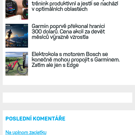
REKLAMA
AKTUÁLNĚ NA BLOGU
Live Activity konečně i pro outdoorové
sporty. Mobil už umí zrcadlit data
cyklistiky, běhu i chůze
Zkušenosti po roce: Fénixy 8 Pro jsou
jedním slovem parádní, těžko něco
vytknout. Ale ta nositelnost