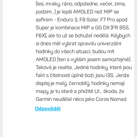
(les, mraky, ráno, odpoledne, večer, zima,
podzim...) je lepší AMOLED než MIP se
safírem - Enduro 3, F8 Solar, F7 Pro apod.
Super je kombinace MIP a GG DX (FR 955,
F6X), ale to už se bohužel nedělá. Kdybych
si dnes měl vybrat opravdu univerzální
hodinky do všech situací, budou mít
AMOLED (ten s vyšším jasem samozřejmě).
Taková je realita. Jediné hodinky, které jsou
fakt s čitelností úplně boží, jsou I3S. Jenže
displej je malý, černobílý, hodinky nemají
mapy, je tu staré a přežité UI... škoda, že
Garmin neudělal něco jako Coros Nomad.
Odpovědět