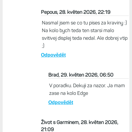
Odpovědět
Brad, 28. květen 2026, 20:38
V pohodě, a to bez uvozovek a zcela vážně
je i starší AMOLED, často zmiňovaný jako
ten s 1000 nity. Taky mám osobně
vyzkoušeno. Z praxe.
Odpovědět
Pepous, 28. květen 2026, 22:19
Nasmal jsem se co tu pises za kraviny :)
Na kolo bych teda ten starsi malo
svitivej displej teda nedal. Ale dobrej vtip
;)
Odpovědět