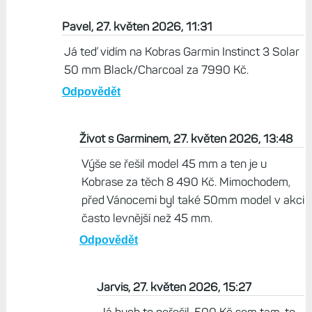
co se tu pise :)
Odpovědět
Život s Garminem, 27. květen 2026, 09:56
Kobras je má TEĎ za 8 490 Kč. Píšu o poklesu v
kontextu jarních, ne zimních cen, kdyby byly
vánoční a povánoční výprodeje.
Odpovědět
Pavel, 27. květen 2026, 11:31
Já teď vidím na Kobras Garmin Instinct 3 Solar
50 mm Black/Charcoal za 7990 Kč.
Odpovědět