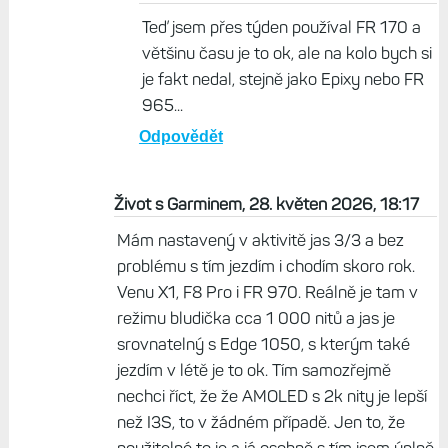
Brad, 29. květen 2026, 06:50
V poradku. Dekuji za nazor. Ja mam
zase na kolo Edge
Odpovědět
Život s Garminem, 28. květen 2026,
21:09
Teď jsem přes týden používal FR 170 a
většinu času je to ok, ale na kolo bych si
je fakt nedal, stejně jako Epixy nebo FR
965...
Odpovědět