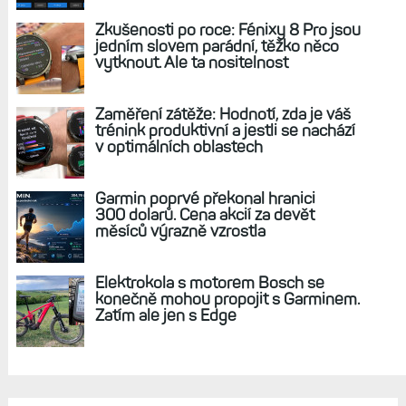
REKLAMA
AKTUÁLNĚ NA BLOGU
Live Activity konečně i pro outdoorové
sporty. Mobil už umí zrcadlit data
cyklistiky, běhu i chůze
Zkušenosti po roce: Fénixy 8 Pro jsou
jedním slovem parádní, těžko něco
vytknout. Ale ta nositelnost
Zaměření zátěže: Hodnotí, zda je váš
trénink produktivní a jestli se nachází
v optimálních oblastech