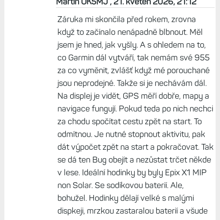
Martin OK5MJ , 21. květen 2026, 21:12
Záruka mi skončila před rokem, zrovna
když to začínalo nenápadně blbnout. Měl
jsem je hned, jak vyšly. A s ohledem na to,
co Garmin dál vytváří, tak nemám své 955
za co vyměnit, zvlášť když mé porouchané
jsou neprodejné. Takže si je nechávám dál.
Na displej je vidět, GPS měří dobře, mapy a
navigace fungují. Pokud teda po nich nechci
za chodu spočítat cestu zpět na start. To
odmítnou. Je nutné stopnout aktivitu, pak
dát výpočet zpět na start a pokračovat. Tak
se dá ten Bug obejít a nezůstat trčet někde
v lese. Ideální hodinky by byly Epix X1 MIP
non Solar. Se sodíkovou baterií. Ale,
bohužel. Hodinky dělají velké s malými
dispkeji, mrzkou zastaralou baterií a všude