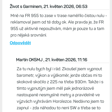
Život s Garminem, 21. květen 2026, 06:53
Mně na FR 955 to zase v trase naměřilo čistou nulu -
reklamoval jsem od té doby ok. Ale pravda je, že FR
955 už aktivně nepoužívám, mám je pouze tu a tam
pro nějaká srovnání.
Odpovědět
Martin OK5MJ , 21. květen 2026, 11:16
Za tu nulu bych byl i rád. Zkoušel jsem vypnout
barometr, výkon a výškoměr, jenže občas mi to
skokově skočilo z 225 na třeba 930m. Takže i s
tímto vypnutým jsem měl pak jednorázově
nastoupané nesmyslné metry a pravidelně ve
výzvách vyhrávám Horolezce. Nedávno jsem to
zapnul - zda náhodou to není SW a třeba se to