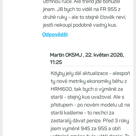
utrhnou ruce. Ale trend jde bohužel
jinam. J8 bych to viděl na FR 955 z
druhé ruky - ale to stejně člověk neví,
jestli nekoupí podobně vadný kus.
Odpovědět
Martin OK5MJ , 22. květen 2026,
11:25
Kdyby jely dál aktualizace - alespoň
ty nové metriky ekonomiky běhu z
HRM600, tak bych o výměně za
starší - stejný kus uvažoval. Ale s
přístupem - po novém modelu už na
starší kašleme - to nechci za
zastaralý dávat peníze. Před 3 roky
jsem vyměnil 945 za 955 a obří