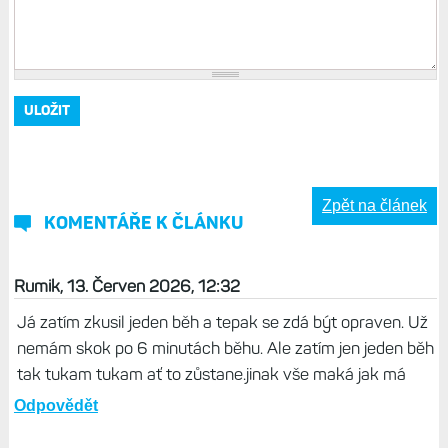
Zpět na článek
KOMENTÁŘE K ČLÁNKU
Rumik, 13. Červen 2026, 12:32
Já zatím zkusil jeden běh a tepak se zdá být opraven. Už
nemám skok po 6 minutách běhu. Ale zatím jen jeden běh
tak tukam tukam ať to zůstane.jinak vše maká jak má
Odpovědět