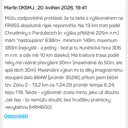
Martin OK5MJ , 20. květen 2026, 19:41
Můžu zodpovědně prohlásit, že ta beta s výškoměrem na
FR955 absolutně nijak nepomohla. Na 13 km trati podél
Chrudimky v Pardubicích (n. výška přibližně 225m n.m.)
mám "nastoupáno" 638m+, minimum 149m, maximum
383m (nejvyšší - a jediný - bod je tu Kunětická hora 306
m n.m. a ode mě 10 km daleko). Má trailová trasa podél
řeky má reálně převýšení 30m+ (maximálně do 50m, ale
spíš těch 30m). Maximální výkon mi to díky imaginárnímu
stoupání dalo 894W (průměr 352W), přitom jsem běžel
tzv. Zónu 2 - 13,2 km za 1:24:29 průměr tempa 6:24,
tepu 118. Takže - výškoměr zcela mimo, jako už dlouho.
Jak tep - to nemůžu sloužit, bez hruďáku prakticky
nevyběhnu (HRM600).
Odpovědět