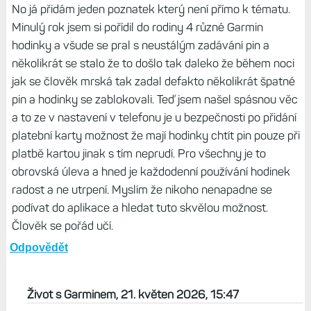
No já přidám jeden poznatek který není přímo k tématu.
Minulý rok jsem si pořídil do rodiny 4 různé Garmin
hodinky a všude se pral s neustálým zadávání pin a
několikrát se stalo že to došlo tak daleko že během noci
jak se člověk mrská tak zadal defakto několikrát špatné
pin a hodinky se zablokovali. Teď jsem našel spásnou věc
a to ze v nastavení v telefonu je u bezpečnosti po přidání
platební karty možnost že mají hodinky chtít pin pouze při
platbě kartou jinak s tím neprudí. Pro všechny je to
obrovská úleva a hned je každodenní používání hodinek
radost a ne utrpení. Myslím že nikoho nenapadne se
podívat do aplikace a hledat tuto skvělou možnost.
Člověk se pořád učí.
Odpovědět
Život s Garminem, 21. květen 2026, 15:47