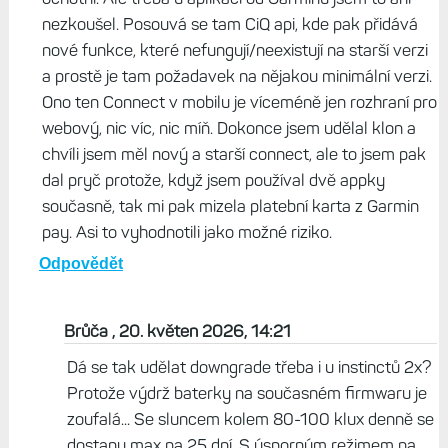
nezkoušel. Posouvá se tam CiQ api, kde pak přidává
nové funkce, které nefungují/neexistují na starší verzi
a prostě je tam požadavek na nějakou minimální verzi.
Ono ten Connect v mobilu je víceméně jen rozhraní pro
webový, nic víc, nic míň. Dokonce jsem udělal klon a
chvíli jsem měl nový a starší connect, ale to jsem pak
dal pryč protože, když jsem používal dvě appky
současně, tak mi pak mizela platební karta z Garmin
pay. Asi to vyhodnotili jako možné riziko.
Odpovědět
Brůča , 20. květen 2026, 14:21
Dá se tak udělat downgrade třeba i u instinctů 2x?
Protože výdrž baterky na současném firmwaru je
zoufalá... Se sluncem kolem 80-100 klux denně se
dostanu max na 25 dní. S úsporným režimem na