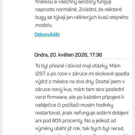
finálkou a všechny senzory fungují
naprosto normálně. Zvláštní, že některé
bugy se týkají jen některých kusů stejného
modelu.
Odpovědět
Ondra, 20. květen 2026, 17:36
To byl přesně i důvod mojí otázky. Mám
I2ST a po roce v záruce mi skokově spadla
výdrž z měsíce na dva dny. Dostal jsem v
záruce nový kus, mám tam sice poslední
verzi firmware, ale po každém připojení k
nabíječce či počítači musím hodinky
restartovat, jinak nefunguje solární dobíjení
ani pod 80ti procenty. No a jelikož od
výměny uběhl již rok, tak bych byl nerad,