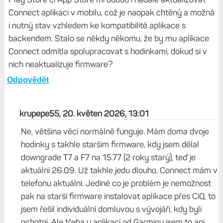
Connect aplikaci v mobilu, což je naopak chtěný a možná
i nutný stav vzhledem ke kompatibilitě aplikace s
backendem. Stalo se někdy někomu, že by mu aplikace
Connect odmítla spolupracovat s hodinkami, dokud si v
nich neaktualizuje firmware?
Odpovědět
krupepe55, 20. květen 2026, 13:01
Ne, většina věcí normálně funguje. Mám doma dvoje
hodinky s takhle starším firmware, kdy jsem dělal
downgrade T7 a F7 na 15.77 (2 roky starý), teď je
aktuální 26.09. Už takhle jedu dlouho, Connect mám v
telefonu aktuální. Jediné co je problém je nemožnost
pak na starší firmware instalovat aplikace přes CiQ, to
jsem řešil individuální domluvou s vývojáři, kdy byli
ochotní. Ale třeba u aplikací od Garminu jsem to ani