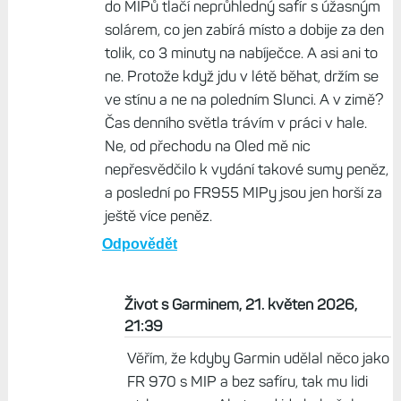
do MIPů tlačí neprůhledný safír s úžasným
solárem, co jen zabírá místo a dobije za den
tolik, co 3 minuty na nabíječce. A asi ani to
ne. Protože když jdu v létě běhat, držím se
ve stínu a ne na poledním Slunci. A v zimě?
Čas denního světla trávím v práci v hale.
Ne, od přechodu na Oled mě nic
nepřesvědčilo k vydání takové sumy peněz,
a poslední po FR955 MIPy jsou jen horší za
ještě více peněz.
Odpovědět
Život s Garminem, 21. květen 2026,
21:39
Věřím, že kdyby Garmin udělal něco jako
FR 970 s MIP a bez safíru, tak mu lidi