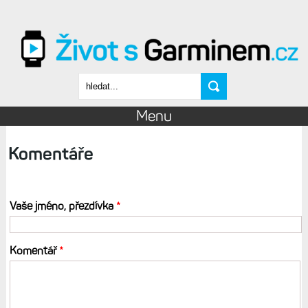
Přejít k hlavnímu obsahu
Vyhledávání
Menu
Komentáře
Vaše jméno, přezdívka
*
Komentář
*