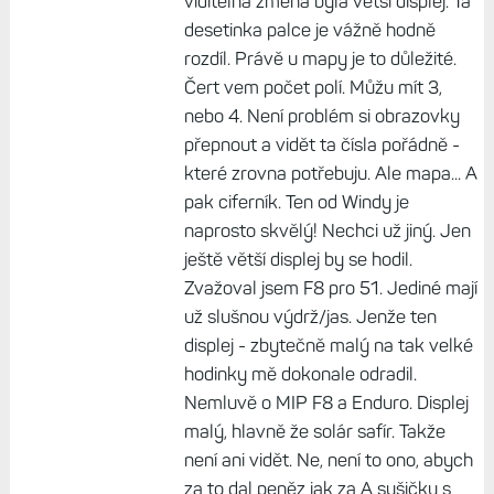
viditelná změna byla větší displej. Ta
desetinka palce je vážně hodně
rozdíl. Právě u mapy je to důležité.
Čert vem počet polí. Můžu mít 3,
nebo 4. Není problém si obrazovky
přepnout a vidět ta čísla pořádně -
které zrovna potřebuju. Ale mapa... A
pak ciferník. Ten od Windy je
naprosto skvělý! Nechci už jiný. Jen
ještě větší displej by se hodil.
Zvažoval jsem F8 pro 51. Jediné mají
už slušnou výdrž/jas. Jenže ten
displej - zbytečně malý na tak velké
hodinky mě dokonale odradil.
Nemluvě o MIP F8 a Enduro. Displej
malý, hlavně že solár safír. Takže
není ani vidět. Ne, není to ono, abych
za to dal peněz jak za A sušičku s