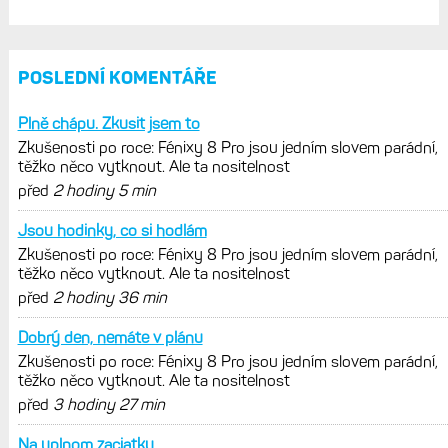
Garmin poprvé překonal hranici
300 dolarů. Cena akcií za devět
měsíců výrazně vzrostla
Elektrokola s motorem Bosch se
konečně mohou propojit s Garminem.
Zatím ale jen s Edge