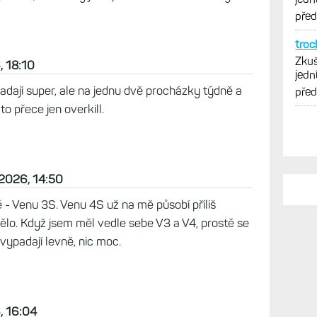
7:14
sem kdysi koupil Fénix 7, i když třeba definice
ochu jiná, tak na ženském zápěstí nevypadají
se říci, že Fénixy jsou pěkné dámské hodinky:-D
, 18:10
dají super, ale na jednu dvě procházky týdně a
PO
to přece jen overkill.
Vy j
Zkuš
jedn