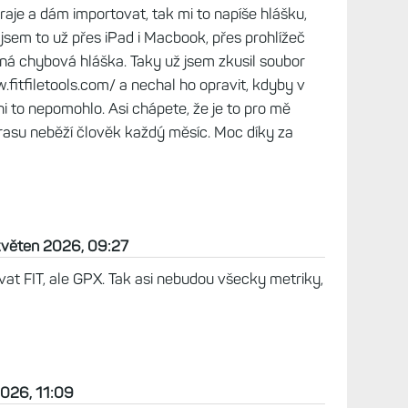
ánků.
09:09
ptat, i když to vůbec nesouvisí s článkem a snad
e to pro mě vcelku důležité, jak pochopíte z
7x. Běželi jsme před pár dny s manželkou Ultra
mít 251km a jelikož nebyl označený a běžel se jen
případně mobilu, měli jsme nakonec celkem
e hodinky vyply, jelikož jsem se nedostal k
ix 8x Pro. Stihla ale dobíjet a hlavně zpočátku
ni hlavně já. A já bych teď potřeboval kompletní
aktivitu zkopírovat z jejich hodinek do mého
hledat návody, ptal se i AI. Měl jsem podle
letní soubor z Connectu, což se mi podařilo. Má
přejít do svého Connectu a tam kliknout na ikonu