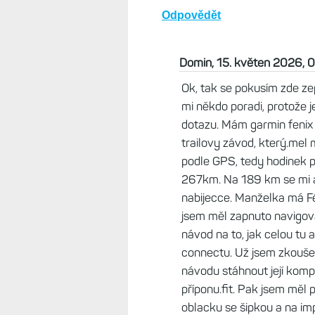
Domin, 14. květen 2026, 20:16
Je možné někde položit dotaz? 
nebo nějakou diskuzi. Dotaz se tý
Odpovědět
Život s Garminem, 14. květen
K diskuzi slouží...diskuze. N