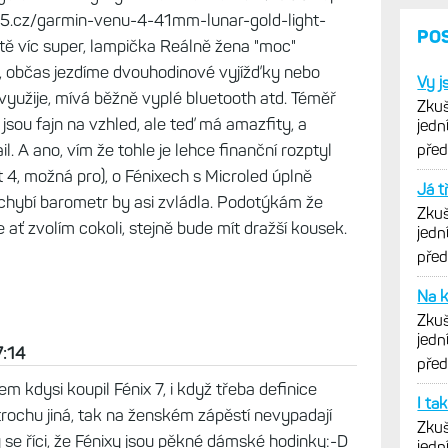
ěco" pro ženu, a dost laboruju co. V podstatě mě
odinky-365.cz/garmin-lily-2-cream-gold-coconut-
fakt dobře, ale ten display už ne Lily 2 active -
//www.hodinky-365.cz/garmin-vivoactive-6-lunar-
42 - pěkné venu 3s - https://www.hodinky-
old-french-gray-silicone-band-x1242703 super
5.cz/garmin-venu-4-41mm-lunar-gold-light-
ě víc super, lampička Reálně žena "moc"
o, občas jezdíme dvouhodinové vyjížďky nebo
yužije, mívá běžně vyplé bluetooth atd. Téměř
 jsou fajn na vzhled, ale teď má amazfity, a
il. A ano, vím že tohle je lehce finanční rozptyl
t 4, možná pro), o Fénixech s Microled úplně
6 chybí barometr by asi zvládla. Podotýkám že
 ať zvolím cokoli, stejně bude mít dražší kousek.