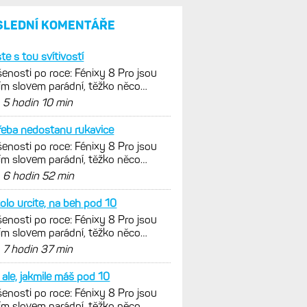
a jestli se nachází
v optimálních oblastech
Garmin poprvé překonal
hranici 300 dolarů. Cena akcií
za devět měsíců výrazně
vzrostla
Elektrokola s motorem Bosch
se konečně mohou propojit
s Garminem. Zatím ale jen
s Edge
Model Fénix 9 ve třech
variantách. Základ, Pro
a inReach. Přijde i menší
verze 43 mm a také solární
MIP