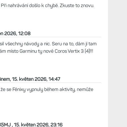
mportovat soubor stažený od manželky. Jenže
aje a dám importovat, tak mi to napíše hlášku,
jsem to už přes iPad i Macbook, přes prohlížeč
jná chybová hláška. Taky už jsem zkusil soubor
fitfiletools.com/ a nechal ho opravit, kdyby v
i to nepomohlo. Asi chápete, že je to pro mě
trasu neběží člověk každý měsíc. Moc díky za
 květen 2026, 09:27
at FIT, ale GPX. Tak asi nebudou všecky metriky,
2026, 11:09