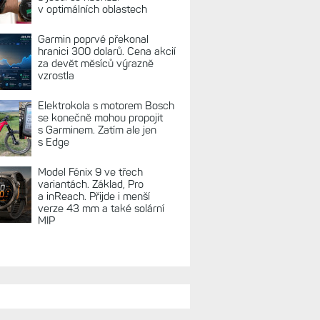
REKLAMA
TUÁLNĚ NA BLOGU
Zkušenosti po roce: Fénixy
8 Pro jsou jedním slovem
parádní, těžko něco vytknout.
Ale ta nositelnost
Zaměření zátěže: Hodnotí, zda
je váš trénink produktivní