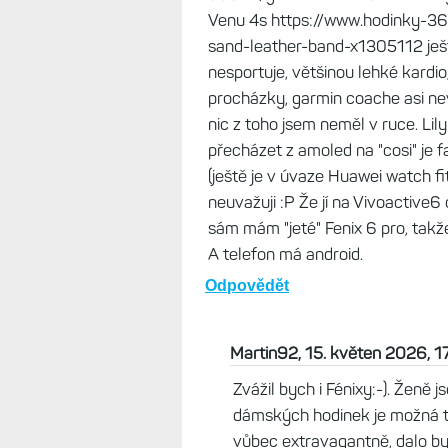
Karkulka, 15. květen 2026, 13:17
Mám takové dilema. Chtěl bych "n
zaujalo: Lily 2 - https://www.h
silicone-band--x1306611 vypadají 
uh... no, ne Vivoactive 6 https:
gold-ivory-silicone-band-x12711
365.cz/garmin-venu-3s-cream-g
Venu 4s https://www.hodinky-36
sand-leather-band-x1305112 ješt
nesportuje, většinou lehké kardi
procházky, garmin coache asi nev
nic z toho jsem neměl v ruce. Lily
přecházet z amoled na "cosi" je fa
(ještě je v úvaze Huawei watch fi
neuvažuji :P Že jí na Vivoactive
sám mám "jeté" Fenix 6 pro, takže