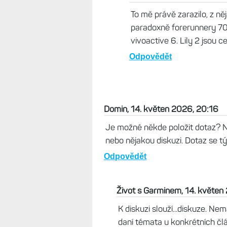
Život s Garminem, 15. květen
Designem asi nejhezčí - za mě
mohutně, i když mají kovové t
mi V3 tak nějak líbily víc. VA6
Odpovědět
Karkulka, 15. květen 2026
To mě právě zarazilo, z ně
paradoxně forerunnery 70 
vivoactive 6. Lily 2 jsou 
Odpovědět