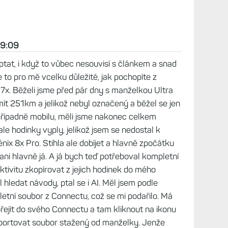
Nikde jsem nenašel email na provozovatele webu
ká "prenahrani" trasy. Díky.
 2026, 20:20
emám tu žádné diskuzní forum, vždy se diskutuje na