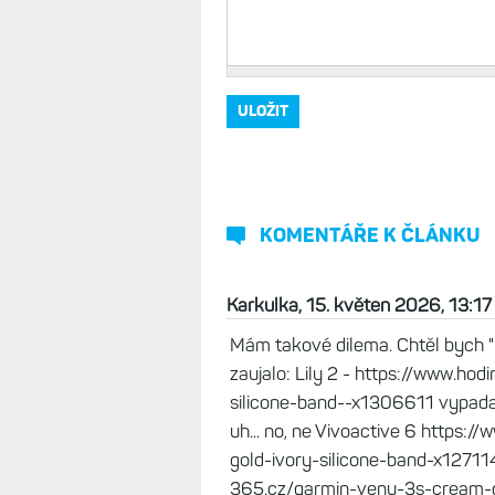
Vaše jméno, přezdívka
*
Komentář
*
KOMENTÁŘE K ČLÁNKU