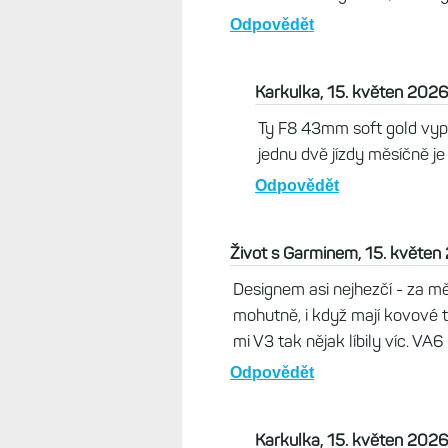
A telefon má android.
Odpovědět
Martin92, 15. květen 2026, 1
Zvážil bych i Fénixy:-). Ženě j
dámských hodinek je možná tr
vůbec extravagantně, dalo by 
Odpovědět
Karkulka, 15. květen 2026
Ty F8 43mm soft gold vypa
jednu dvě jízdy měsíčně je 
Odpovědět