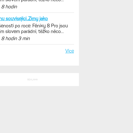
SLEDNÍ KOMENTÁŘE
ste s tou svítivostí
enosti po roce: Fénixy 8 Pro jsou
ím slovem parádní, těžko něco