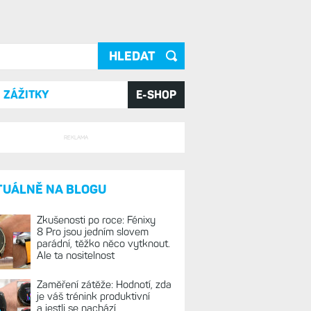
ání
ZÁŽITKY
E-SHOP