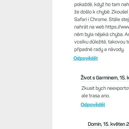
daní témata u konkrétních čl
Odpovědět
Domin, 15. květen 2026, 
Ok, tak se pokusím zde ze
mi někdo poradi, protože j
dotazu. Mám garmin fenix 
trailovy závod, který.mel 
podle GPS, tedy hodinek 
267km. Na 189 km se mi al
nabijecce. Manželka má Fén
jsem měl zapnuto navigova
návod na to, jak celou tu 
connectu. Už jsem zkoušel 
návodu stáhnout její komp
příponu.fit. Pak jsem měl 