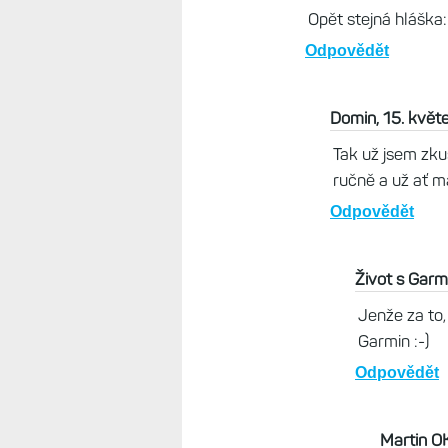
oblacku se šipkou a na i
pokaždé, když ho tam nahr
že došlo k chybě. Zkoušel 
Safari i Chrome. Stále ste
nahrát na web https://www.
něm byla nějaká chyba. An
vcelku důležité, takovou 
případné rady a návody.
Odpovědět
Život s Garminem, 15.
Zkusit bych neexportov
ale trasa ano.
Odpovědět
Domin, 15. květen 